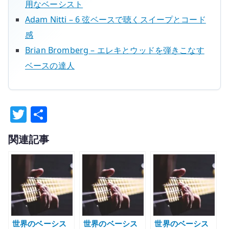
用なベーシスト
Adam Nitti – 6 弦ベースで聴くスイープとコード
感
Brian Bromberg – エレキとウッドを弾きこなす
ベースの達人
T
共
w
有
関連記事
it
te
r
世界のベーシス
世界のベーシス
世界のベーシス