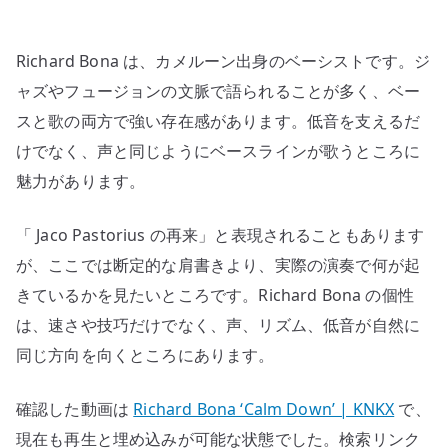
カ
メ
Richard Bona は、カメルーン出身のベーシストです。ジ
ル
ー
ャズやフュージョンの文脈で語られることが多く、ベー
ン
スと歌の両方で強い存在感があります。低音を支えるだ
出
けでなく、声と同じようにベースラインが歌うところに
身
魅力があります。
の
ベ
「 Jaco Pastorius の再来」と表現されることもあります
ー
が、ここでは断定的な肩書きより、実際の演奏で何が起
シ
きているかを見たいところです。Richard Bona の個性
ス
ト
は、速さや技巧だけでなく、声、リズム、低音が自然に
へ
同じ方向を向くところにあります。
の
確認した動画は
Richard Bona ‘Calm Down’ | KNKX
で、
現在も再生と埋め込みが可能な状態でした。検索リンク