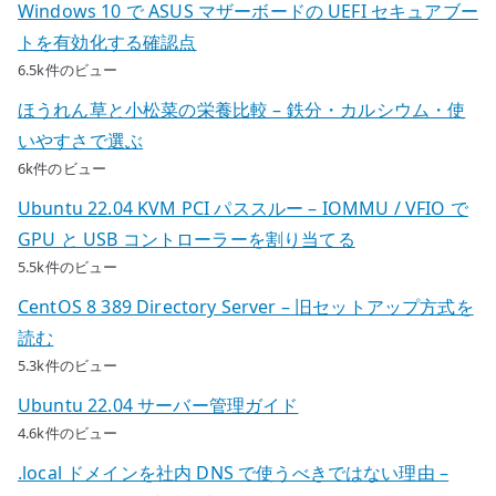
Windows 10 で ASUS マザーボードの UEFI セキュアブー
トを有効化する確認点
6.5k件のビュー
ほうれん草と小松菜の栄養比較 – 鉄分・カルシウム・使
いやすさで選ぶ
6k件のビュー
Ubuntu 22.04 KVM PCI パススルー – IOMMU / VFIO で
GPU と USB コントローラーを割り当てる
5.5k件のビュー
CentOS 8 389 Directory Server – 旧セットアップ方式を
読む
5.3k件のビュー
Ubuntu 22.04 サーバー管理ガイド
4.6k件のビュー
.local ドメインを社内 DNS で使うべきではない理由 –