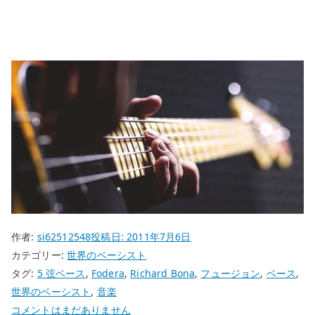
作者:
si62512548
投稿日:
2011年7月6日
カテゴリー:
世界のベーシスト
タグ:
5 弦ベース
,
Fodera
,
Richard Bona
,
フュージョン
,
ベース
,
世界のベーシスト
,
音楽
世
コメントはまだありません