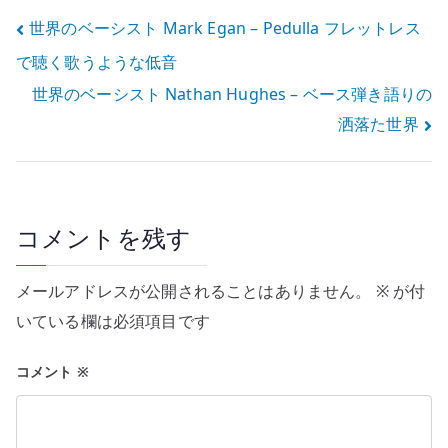
ベーシスト
ョンベース
投
世界のベーシスト Mark Egan – Pedulla フレットレス
で聴く歌うような低音
稿
世界のベーシスト Nathan Hughes – ベース弾き語りの
ナ
洒落た世界
ビ
ゲ
ー
コメントを残す
シ
メールアドレスが公開されることはありません。
※
が付
ョ
いている欄は必須項目です
ン
コメント
※