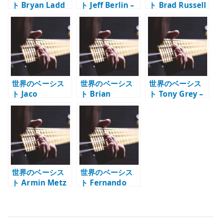
ト Bryan Ladd
ト Jeff Berlin –
ト Brad Russell
– Fodera 5 弦で
4 弦ベースで聴く
– テクニックをバ
聴くモダンな
圧倒的な表現力
ランスよく使う
Havona
器用なベーシス
ト
世界のベーシス
世界のベーシス
世界のベーシス
ト Jaco
ト Brian
ト Tony Grey –
Pastorius –
Bromberg – エ
上原ひろみバン
Portrait of
レキとウッドを
ドで聴く 6 弦ベ
Tracy で受けた
弾きこなすベー
ースの存在感
衝撃
スの達人
世界のベーシス
世界のベーシス
ト Armin Metz
ト Fernando
– 6 弦、4 弦、フ
Molinari – パワ
レットレスを行
ーと安定感で弾
き来する創作系
く現代フュージ