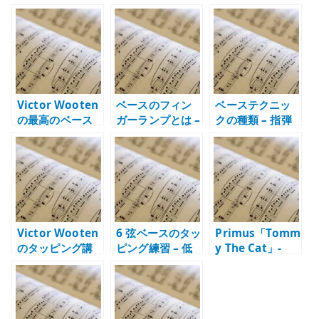
te
r
Victor Wooten
ベースのフィン
ベーステクニッ
の最高のベース
ガーランプとは –
クの種類 – 指弾
ソロ – 速さより
右手の深さ、取
き、ミュート、
音楽性が残る理
り付け位置、仕
スラップ、タッ
由
上げを考える
ピングの役割
Victor Wooten
6 弦ベースのタッ
Primus「Tomm
のタッピング講
ピング練習 – 低
y The Cat」-
座 – 2 ハンドで
音、和音、メロ
Les Claypool の
ベースを弾く発
ディを分ける
ベースが曲を支
想
配する理由