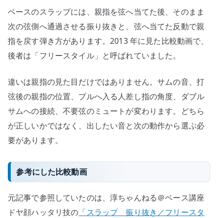
ム、
ベースのスラップには、親指を弦へ当てた後、そのまま
プ
ル、
次の弦側へ通過させる振り抜きと、弦へ当てた反動で親
ダ
指を戻す弾き方があります。2013 年に見た比較動画で、
ブ
後者は「フリースタイル」と呼ばれていました。
ル
サ
違いは親指の見た目だけではありません。サムの音、打
ム
弦後の親指の位置、プルへ入る人差し指の角度、ダブル
の
サムへの接続、不要弦のミュートが変わります。どちら
使
が正しいかではなく、出したい音と次の動作から選ぶ必
い
分
要があります。
け
へ
参考にした比較動画
の
元記事で参照していたのは、淳ちゃんねる＠ベース講座
ドヤ顔ハッタリ技の
「スラップ 振り抜き／フリースタ