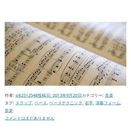
作者:
si62512548
投稿日:
2013年9月20日
カテゴリー:
音楽
タグ:
スラップ
,
ベース
,
ベーステクニック
,
右手
,
演奏フォーム
,
音楽
ス
コメントはまだありません
ラ