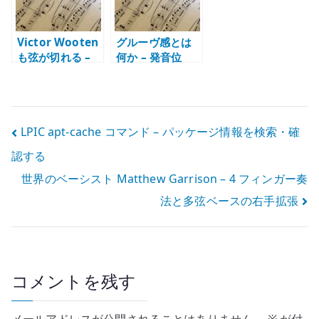
Victor Wooten
グルーヴ感とは
も弦が切れる –
何か – 発音位
トラブルでも止
置、音価、アク
まらない演奏力
セント、反復か
ら考える
投
LPIC apt-cache コマンド – パッケージ情報を検索・確
認する
稿
世界のベーシスト Matthew Garrison – 4 フィンガー奏
ナ
法と多弦ベースの右手拡張
ビ
ゲ
ー
コメントを残す
シ