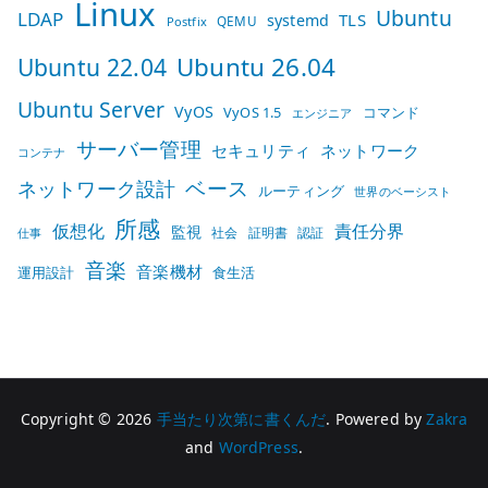
Linux
Ubuntu
LDAP
TLS
systemd
QEMU
Postfix
Ubuntu 26.04
Ubuntu 22.04
Ubuntu Server
VyOS
VyOS 1.5
コマンド
エンジニア
サーバー管理
セキュリティ
ネットワーク
コンテナ
ベース
ネットワーク設計
ルーティング
世界のベーシスト
所感
仮想化
責任分界
監視
社会
証明書
認証
仕事
音楽
音楽機材
運用設計
食生活
Copyright © 2026
手当たり次第に書くんだ
. Powered by
Zakra
and
WordPress
.