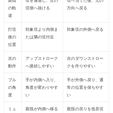
親指
弦を通過し、次の
弦へ当てた後、元の
の軌
弦側へ抜ける
方向へ戻る
道
打弦
対象弦より内側ま
対象弦の外側へ戻る
後の
たは隣の弦付近
位置
次の
アップストローク
次のダウンストロー
動作
へ接続しやすい
クを作りやすい
プル
手が内側へ入り、
手が外側へ戻り、通
の角
角度が変わりやす
常の位置を保ちやす
度
い
い
ミュ
親指が内側へ移る
親指の戻りを低音弦