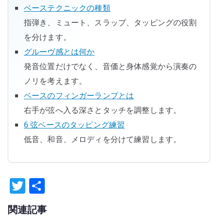
ベーステクニックの種類
指弾き、ミュート、スラップ、タッピングの役割
を分けます。
グルーヴ感とは何か
発音位置だけでなく、音価と身体感覚から演奏の
ノリを考えます。
ベースのフィンガーランプとは
右手が弦へ入る深さとタッチを調整します。
6 弦ベースのタッピング練習
低音、和音、メロディを分けて練習します。
T
共
w
有
関連記事
it