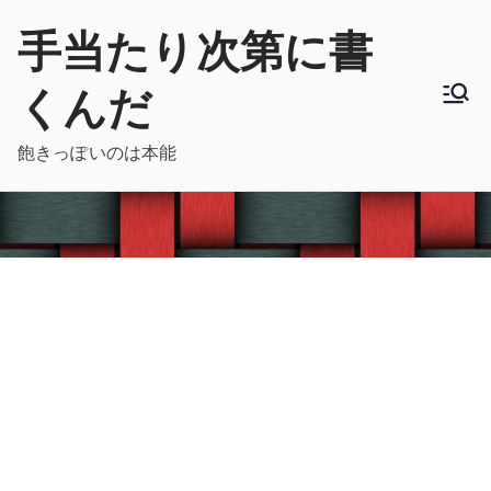
内
手当たり次第に書
容
を
くんだ
ス
キ
飽きっぽいのは本能
ッ
プ