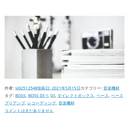
作者:
si62512548
投稿日:
2021年5月15日
カテゴリー:
音楽機材
タグ:
BOSS
,
BOSS DI-1
,
DI
,
ダイレクトボックス
,
ベース
,
ベース
プリアンプ
,
レコーディング
,
音楽機材
BOSS
コメントはまだありません
DI-
1