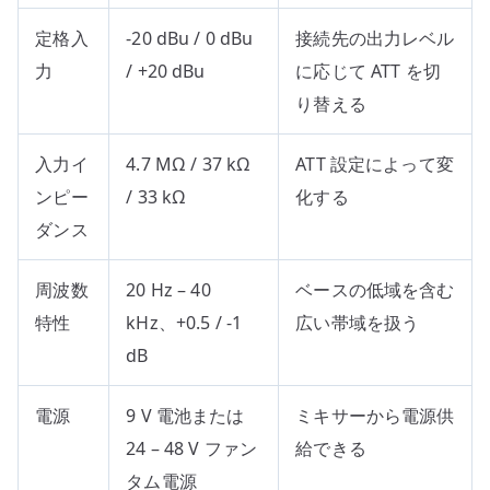
定格入
-20 dBu / 0 dBu
接続先の出力レベル
力
/ +20 dBu
に応じて ATT を切
り替える
入力イ
4.7 MΩ / 37 kΩ
ATT 設定によって変
ンピー
/ 33 kΩ
化する
ダンス
周波数
20 Hz – 40
ベースの低域を含む
特性
kHz、+0.5 / -1
広い帯域を扱う
dB
電源
9 V 電池または
ミキサーから電源供
24 – 48 V ファン
給できる
タム電源