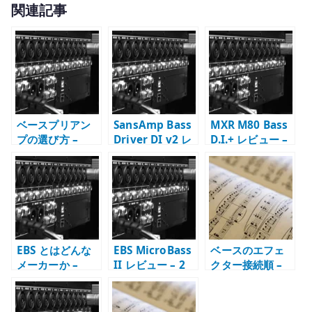
関連記事
it
te
r
ベースプリアン
SansAmp Bass
MXR M80 Bass
プの選び方 –
Driver DI v2 レ
D.I.+ レビュー –
DI、EQ、歪み、
ビュー –
Clean、Color、
アンプシミュレ
Blend、Mid
Distortion の使
ーションを分け
Shift、3 系統出
い分け
る
力の使い方
EBS とはどんな
EBS MicroBass
ベースのエフェ
メーカーか –
II レビュー – 2
クター接続順 –
MicroBass、
チャンネル、
順番を変えると
MultiComp、ベ
DI、ヘッドフォ
何が変わるか
ースアンプから
ンを一台にまと