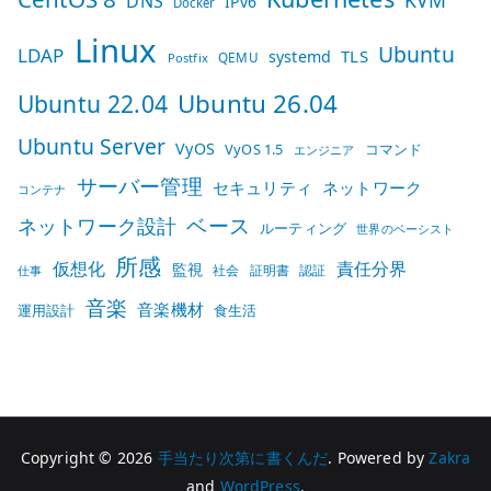
DNS
IPv6
Docker
Linux
Ubuntu
LDAP
TLS
systemd
QEMU
Postfix
Ubuntu 26.04
Ubuntu 22.04
Ubuntu Server
VyOS
VyOS 1.5
コマンド
エンジニア
サーバー管理
セキュリティ
ネットワーク
コンテナ
ベース
ネットワーク設計
ルーティング
世界のベーシスト
所感
仮想化
責任分界
監視
社会
証明書
認証
仕事
音楽
音楽機材
運用設計
食生活
Copyright © 2026
手当たり次第に書くんだ
. Powered by
Zakra
and
WordPress
.