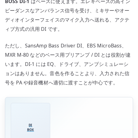
BOSS DI-1
はベースに使えます。エレキベースの高イン
用
プ
ピーダンスなアンバランス信号を受け、ミキサーやオー
リ
ディオインターフェイスのマイク入力へ送れる、アクテ
ア
ィブ方式の汎用 DI です。
ン
プ
ただし、SansAmp Bass Driver DI、EBS MicroBass、
の
MXR M-80 などのベース用プリアンプ / DI とは役割が違
違
います。DI-1 には EQ、ドライブ、アンプシミュレーシ
い
ョンはありません。音色を作ることより、入力された信
へ
の
号を PA や録音機材へ適切に渡すことが中心です。
DI
BOX