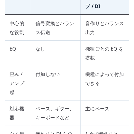
プ / DI
中心的
信号変換とバラン
音作りとバランス
な役割
ス伝送
出力
EQ
なし
機種ごとの EQ を
搭載
歪み /
付加しない
機種によって付加
アンプ
できる
感
対応機
ベース、ギター、
主にベース
器
キーボードなど