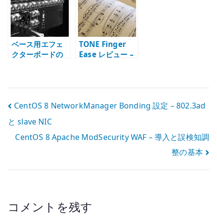
特徴を知る
める
ベース用エフェ
TONE Finger
クターボードの
Ease レビュー –
組み方 – 接続
ベース弦の滑り
順、電源、DI、
と正しい使い方
切り分け
投
CentOS 8 NetworkManager Bonding 設定 – 802.3ad
と slave NIC
稿
CentOS 8 Apache ModSecurity WAF – 導入と誤検知調
ナ
整の基本
ビ
ゲ
ー
コメントを残す