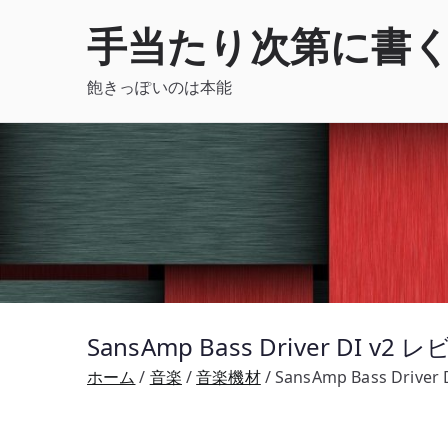
内
手当たり次第に書
容
を
飽きっぽいのは本能
ス
キ
ッ
プ
SansAmp Bass Driver DI v
ホーム
音楽
音楽機材
SansAmp Bass Driv