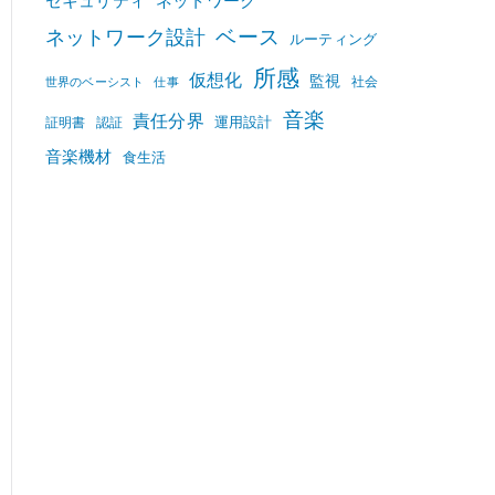
セキュリティ
ネットワーク
ベース
ネットワーク設計
ルーティング
所感
仮想化
監視
社会
世界のベーシスト
仕事
音楽
責任分界
運用設計
証明書
認証
音楽機材
食生活