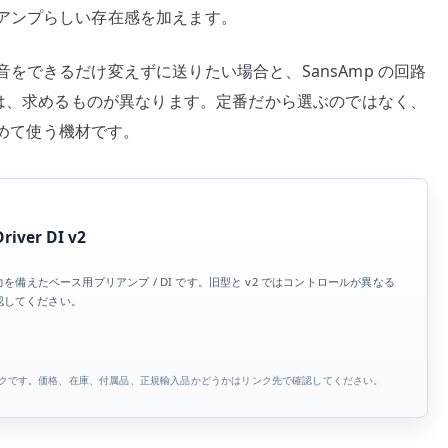
アンプらしい存在感を加えます。
出
力
をできるだけ変えずに送りたい場合と、SansAmp の回路
の
では、求めるものが異なります。定番だから選ぶのではなく、
使
い
決めて使う機材です。
方
へ
の
river DI v2
3 系統出力を備えたベース用プリアンプ / DI です。旧型と v2 ではコントロールが異なる
認してください。
トリンクです。価格、在庫、付属品、正規輸入品かどうかはリンク先で確認してください。