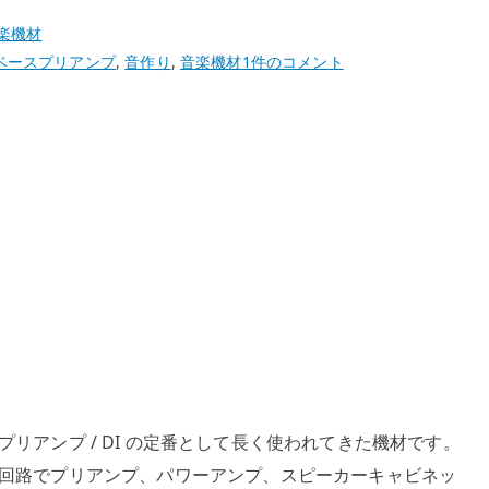
楽機材
SansAmp
ベースプリアンプ
,
音作り
,
音楽機材
1件のコメント
Bass
Driver
DI
v2
レ
ビ
ュ
ー
–
Blend、
Mid
Shift、
3
リアンプ / DI の定番として長く使われてきた機材です。
系
ログ回路でプリアンプ、パワーアンプ、スピーカーキャビネッ
統