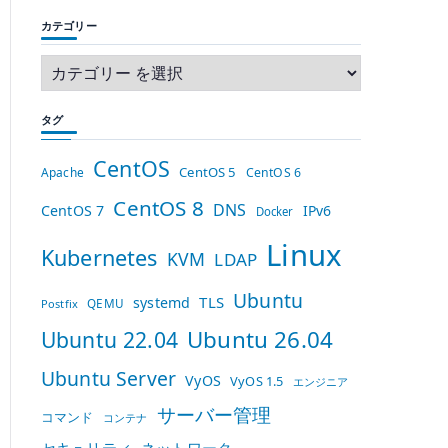
カテゴリー
タグ
CentOS
CentOS 5
Apache
CentOS 6
CentOS 8
DNS
CentOS 7
IPv6
Docker
Linux
Kubernetes
KVM
LDAP
Ubuntu
TLS
systemd
QEMU
Postfix
Ubuntu 26.04
Ubuntu 22.04
Ubuntu Server
VyOS
VyOS 1.5
エンジニア
サーバー管理
コマンド
コンテナ