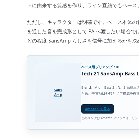
トに由来する質感を作り、ライン直結でもベース
ただし、キャラクターは明確です。ベース本体の音
を通した音を完成形として PA へ渡したい場合
どの程度 SansAmp らしさを信号に加えるかを
ベース用プリアンプ / DI
Tech 21 SansAmp Bass D
Blend、Mid、Bass Shift、
Sans
ため、中古品は外観とノブ構成を確
Amp
Amazon で見る
このリンクは Amazon アソシエイ