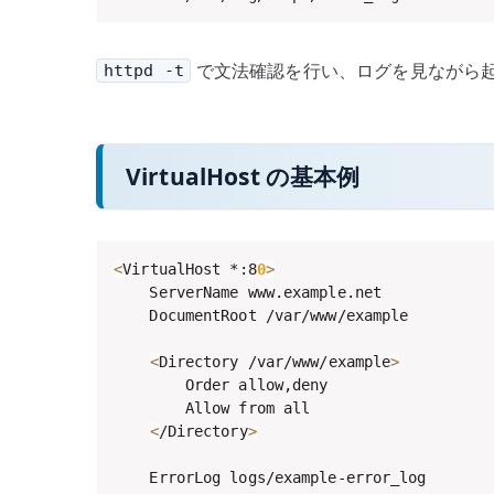
で文法確認を行い、ログを見ながら
httpd -t
VirtualHost の基本例
<
VirtualHost *:8
0
>
    ServerName www.example.net

    DocumentRoot /var/www/example

<
Directory /var/www/example
>
        Order allow,deny

        Allow from all

<
/Directory
>
    ErrorLog logs/example-error_log
