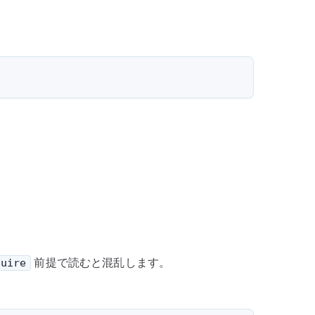
基
本
へ
の
前提で読むと混乱します。
quire