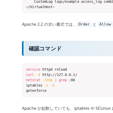
<
/VirtualHost
>
Apache 2.2 の古い書式では、
と
Order
Allow
確認コマンド
service
curl
-I
netstat
-lntp
|
grep
 :80

iptables 
-L
-n
getenforce
Apache が起動していても、iptables や S