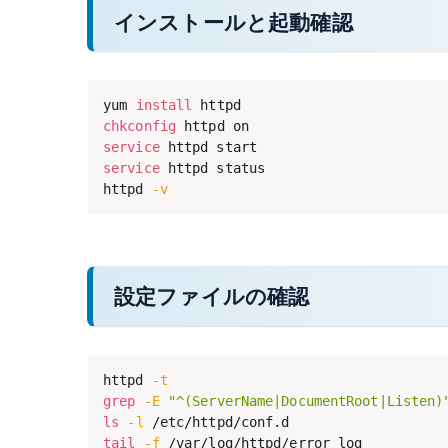
インストールと起動確認
yum 
install
chkconfig
service
service
 httpd status

httpd 
-v
設定ファイルの確認
httpd 
-t
grep
-E
"^(ServerName|DocumentRoot|Listen)
ls
-l
tail
-f
 /var/log/httpd/error_log