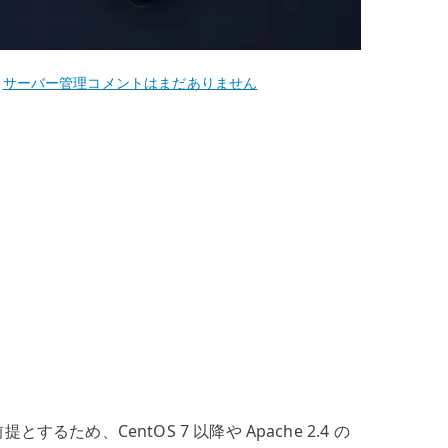
CentOS
,
サーバー管理
コメントはまだありません
6
Apache
Web
サ
ー
バ
ー
構
築
–
httpd
2.2
系
を前提とするため、CentOS 7 以降や Apache 2.4 の
の