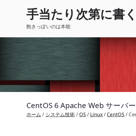
内
手当たり次第に書
容
を
飽きっぽいのは本能
ス
キ
ッ
プ
CentOS 6 Apache Web サーバー
ホーム
システム技術
OS
Linux
CentOS
Ce