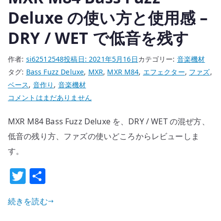
弦
Deluxe の使い方と使用感 –
モ
DRY / WET で低音を残す
デ
ル
作者:
si62512548
投稿日:
2021年5月16日
カテゴリー:
音楽機材
へ
タグ:
Bass Fuzz Deluxe
,
MXR
,
MXR M84
,
エフェクター
,
ファズ
,
の
ベース
,
音作り
,
音楽機材
MXR
コメントはまだありません
M84
MXR M84 Bass Fuzz Deluxe を、DRY / WET の混ぜ方、
Bass
Fuzz
低音の残り方、ファズの使いどころからレビューしま
Deluxe
す。
の
T
共
使
w
有
い
方
続きを読む
it
と