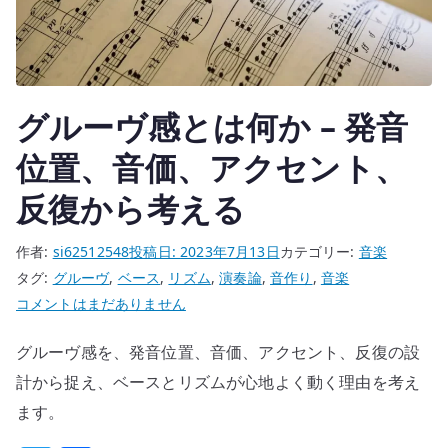
–
ベ
ー
ス
グルーヴ感とは何か – 発音
が
中
位置、音価、アクセント、
心
反復から考える
に
い
作者:
si62512548
投稿日:
2023年7月13日
カテゴリー:
音楽
る
タグ:
グルーヴ
,
ベース
,
リズム
,
演奏論
,
音作り
,
音楽
の
グ
コメントはまだありません
に
ル
前
グルーヴ感を、発音位置、音価、アクセント、反復の設
ー
に
ヴ
計から捉え、ベースとリズムが心地よく動く理由を考え
出
感
す
ます。
と
ぎ