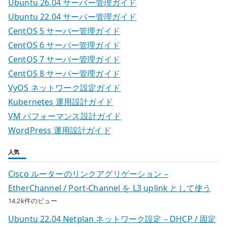
ナ
Ubuntu 26.04 サーバー管理ガイド
ッ
ビ
Ubuntu 22.04 サーバー管理ガイド
シ
ョ
CentOS 5 サーバー管理ガイド
ゲ
ン
CentOS 6 サーバー管理ガイド
で
ー
CentOS 7 サーバー管理ガイド
曲
CentOS 8 サーバー管理ガイド
シ
を
VyOS ネットワーク設定ガイド
支
ョ
Kubernetes 運用設計ガイド
え
VM パフォーマンス設計ガイド
ン
る
WordPress 運用設計ガイド
グ
ル
人気
ー
Cisco ルーターのリンクアグリゲーション –
ヴ
EtherChannel / Port-Channel を L3 uplink として使う
と
表
14.2k件のビュー
現
Ubuntu 22.04 Netplan ネットワーク設定 – DHCP / 固定