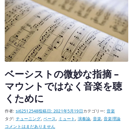
6
弦
フ
レ
ッ
ト
レ
ス
で
ベーシストの微妙な指摘 –
聴
マウントではなく音楽を聴
く
音
くために
楽
性
作者:
si62512548
投稿日:
2021年5月19日
カテゴリー:
音楽
と
タグ:
チューニング
,
ベース
,
ミュート
,
演奏論
,
音楽
,
音楽理論
技
ベ
コメントはまだありません
巧