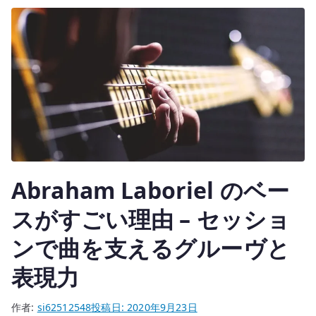
r
ャ
ン
ネ
ル、
DI、
ヘ
ッ
ド
フ
ォ
Abraham Laboriel のベー
ン
スがすごい理由 – セッショ
を
一
ンで曲を支えるグルーヴと
台
に
表現力
ま
と
作者:
si62512548
投稿日:
2020年9月23日