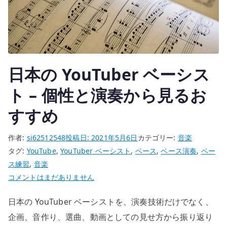
と
ベ
ー
ス
用
日本の YouTuber ベーシス
プ
リ
ト – 個性と演奏から見るお
ア
すすめ
ン
プ
作者:
si62512548
投稿日:
2021年5月6日
カテゴリー:
音楽
の
タグ:
YouTube
,
YouTuber ベーシスト
,
ベース
,
ベース演奏
,
ベー
違
ス練習
,
音楽
い
日
コメントはまだありません
へ
本
の
日本の YouTuber ベーシストを、演奏技術だけでなく、
の
YouTuber
企画、音作り、選曲、動画としての見せ方から振り返り