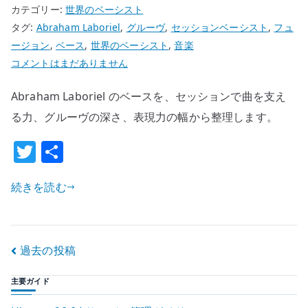
め
カテゴリー:
世界のベーシスト
る
タグ:
Abraham Laboriel
,
グルーヴ
,
セッションベーシスト
,
フュ
へ
ージョン
,
ベース
,
世界のベーシスト
,
音楽
の
Abraham
コメントはまだありません
Laboriel
Abraham Laboriel のベースを、セッションで曲を支え
の
ベ
る力、グルーヴの深さ、表現力の幅から整理します。
ー
T
共
ス
w
有
が
続きを読む
す
it
ご
te
い
r
理
投
過去の投稿
由
稿
–
主要ガイド
セ