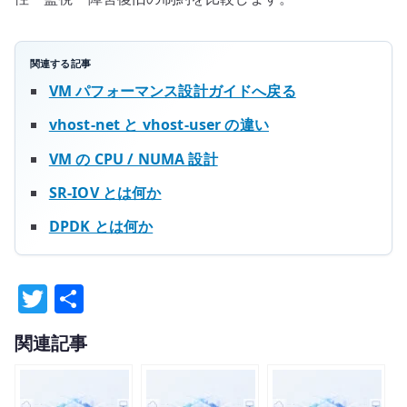
関連する記事
VM パフォーマンス設計ガイドへ戻る
vhost-net と vhost-user の違い
VM の CPU / NUMA 設計
SR-IOV とは何か
DPDK とは何か
T
共
w
有
関連記事
it
te