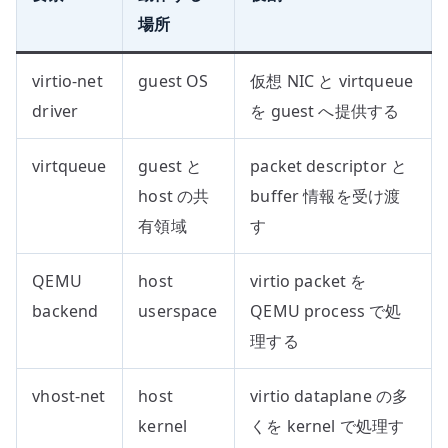
場所
virtio-net
guest OS
仮想 NIC と virtqueue
driver
を guest へ提供する
virtqueue
guest と
packet descriptor と
host の共
buffer 情報を受け渡
有領域
す
QEMU
host
virtio packet を
backend
userspace
QEMU process で処
理する
vhost-net
host
virtio dataplane の多
kernel
くを kernel で処理す