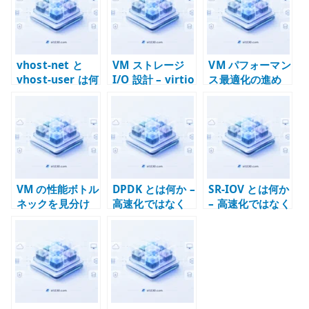
r
vhost-net と
VM ストレージ
VM パフォーマン
vhost-user は何
I/O 設計 – virtio
ス最適化の進め
が違うのか –
/ cache /
方 – 計測、仮
virtio と
qcow2 /
説、変更、再検
userspace
backend を確認
証
dataplane の基
する
本
VM の性能ボトル
DPDK とは何か –
SR-IOV とは何か
ネックを見分け
高速化ではなく
– 高速化ではなく
る – guest /
パケット処理の
物理 NIC の制約
host / backend
場所を変える技
を設計する技術
の切り分け
術