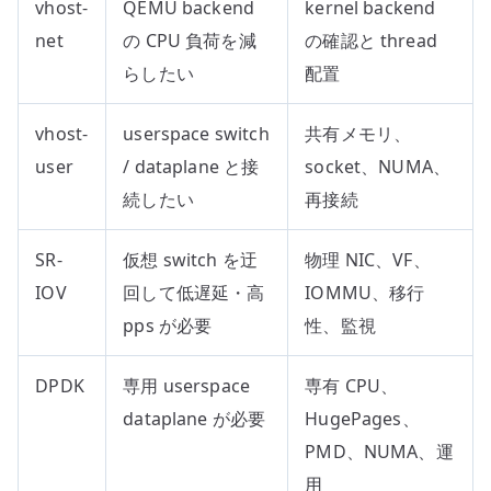
vhost-
QEMU backend
kernel backend
net
の CPU 負荷を減
の確認と thread
らしたい
配置
vhost-
userspace switch
共有メモリ、
user
/ dataplane と接
socket、NUMA、
続したい
再接続
SR-
仮想 switch を迂
物理 NIC、VF、
IOV
回して低遅延・高
IOMMU、移行
pps が必要
性、監視
DPDK
専用 userspace
専有 CPU、
dataplane が必要
HugePages、
PMD、NUMA、運
用