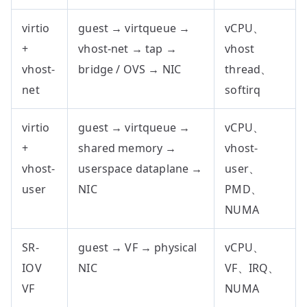
virtio
guest → virtqueue →
vCPU、
+
vhost-net → tap →
vhost
vhost-
bridge / OVS → NIC
thread、
net
softirq
virtio
guest → virtqueue →
vCPU、
+
shared memory →
vhost-
vhost-
userspace dataplane →
user、
user
NIC
PMD、
NUMA
SR-
guest → VF → physical
vCPU、
IOV
NIC
VF、IRQ、
VF
NUMA