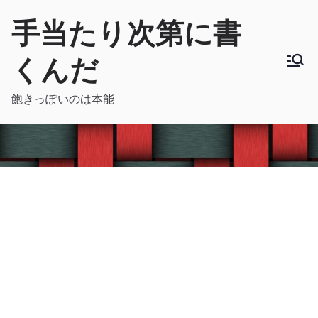
内
手当たり次第に書
容
を
くんだ
ス
キ
飽きっぽいのは本能
ッ
プ