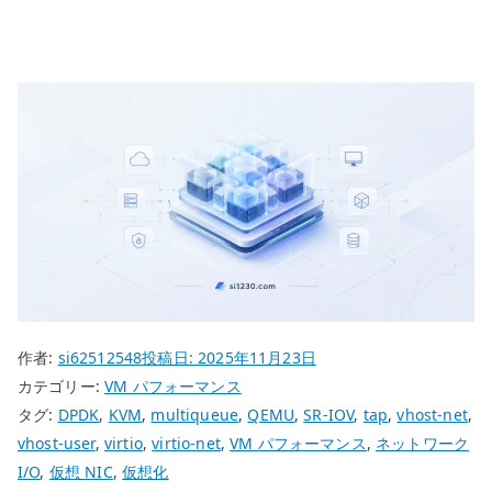
作者:
si62512548
投稿日:
2025年11月23日
カテゴリー:
VM パフォーマンス
タグ:
DPDK
,
KVM
,
multiqueue
,
QEMU
,
SR-IOV
,
tap
,
vhost-net
,
vhost-user
,
virtio
,
virtio-net
,
VM パフォーマンス
,
ネットワーク
I/O
,
仮想 NIC
,
仮想化