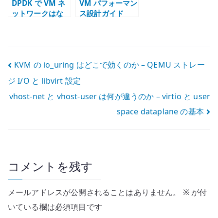
DPDK で VM ネ
VM パフォーマン
ットワークはな
ス設計ガイド
ぜ速くなるのか –
kernel bypass
と NFV
dataplane
投
KVM の io_uring はどこで効くのか – QEMU ストレー
ジ I/O と libvirt 設定
稿
vhost-net と vhost-user は何が違うのか – virtio と user
ナ
space dataplane の基本
ビ
ゲ
ー
コメントを残す
シ
メールアドレスが公開されることはありません。
※
が付
ョ
いている欄は必須項目です