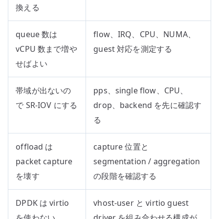
換える
queue 数は
flow、IRQ、CPU、NUMA、
vCPU 数まで増や
guest 対応を測定する
せばよい
帯域が出ないの
pps、single flow、CPU、
で SR-IOV にする
drop、backend を先に確認す
る
offload は
capture 位置と
packet capture
segmentation / aggregation
を壊す
の段階を確認する
DPDK は virtio
vhost-user と virtio guest
を使わない
driver を組み合わせる構成が