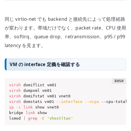
同じ virtio-net でも backend と接続先によって処理経路
が変わります。帯域だけでなく、packet rate、CPU 使用
率、softirq、queue drop、retransmission、p95 / p99
latency を見ます。
VM の interface 定義を確認する
virsh
virsh
virsh
virsh
 domstats vm01 
--interface
--vcpu
ip
-s
link
 show vnet0

bridge 
link
 show

lsmod 
|
grep
-E
'vhost|tun'