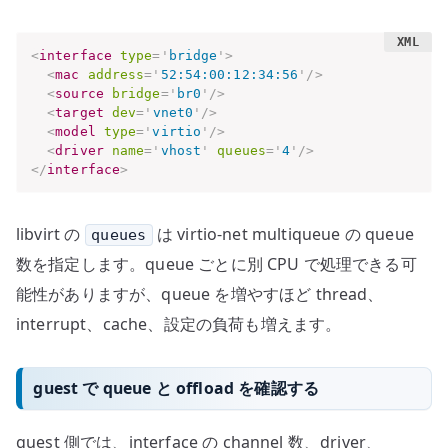
<
interface
type
=
'
bridge
'
>
<
mac
address
=
'
52:54:00:12:34:56
'
/>
<
source
bridge
=
'
br0
'
/>
<
target
dev
=
'
vnet0
'
/>
<
model
type
=
'
virtio
'
/>
<
driver
name
=
'
vhost
'
queues
=
'
4
'
/>
</
interface
>
libvirt の
は virtio-net multiqueue の queue
queues
数を指定します。queue ごとに別 CPU で処理できる可
能性がありますが、queue を増やすほど thread、
interrupt、cache、設定の負荷も増えます。
guest で queue と offload を確認する
guest 側では、interface の channel 数、driver、