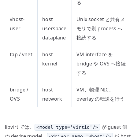
る
vhost-
host
Unix socket と共有メ
user
userspace
モリで別 process へ
dataplane
接続する
tap / vnet
host
VM interface を
kernel
bridge や OVS へ接続
する
bridge /
host
VM、物理 NIC、
OVS
network
overlay の転送を行う
libvirt では、
が guest 側
<model type='virtio'/>
の device model、
が host
<driver name='vhost'/>