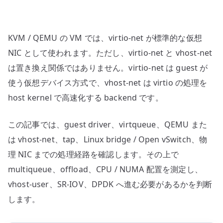
認
す
る
KVM / QEMU の VM では、virtio-net が標準的な仮想
へ
の
NIC として使われます。ただし、virtio-net と vhost-net
は置き換え関係ではありません。virtio-net は guest が
使う仮想デバイス方式で、vhost-net は virtio の処理を
host kernel で高速化する backend です。
この記事では、guest driver、virtqueue、QEMU また
は vhost-net、tap、Linux bridge / Open vSwitch、物
理 NIC までの処理経路を確認します。その上で
multiqueue、offload、CPU / NUMA 配置を測定し、
vhost-user、SR-IOV、DPDK へ進む必要があるかを判断
します。