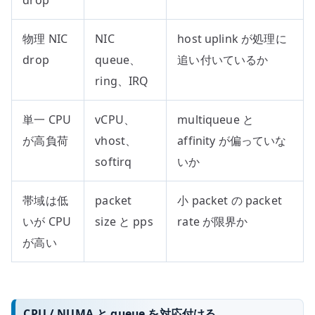
物理 NIC
NIC
host uplink が処理に
drop
queue、
追い付いているか
ring、IRQ
単一 CPU
vCPU、
multiqueue と
が高負荷
vhost、
affinity が偏っていな
softirq
いか
帯域は低
packet
小 packet の packet
いが CPU
size と pps
rate が限界か
が高い
CPU / NUMA と queue を対応付ける