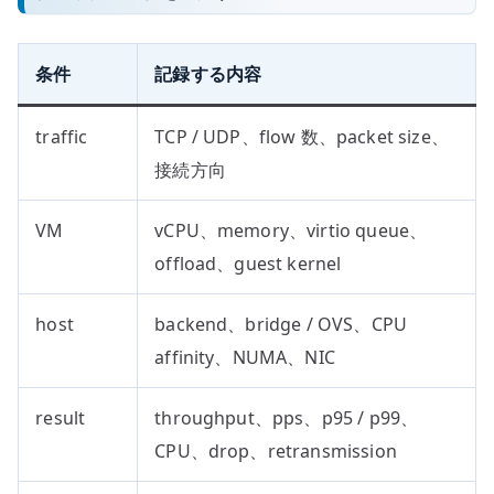
条件
記録する内容
traffic
TCP / UDP、flow 数、packet size、
接続方向
VM
vCPU、memory、virtio queue、
offload、guest kernel
host
backend、bridge / OVS、CPU
affinity、NUMA、NIC
result
throughput、pps、p95 / p99、
CPU、drop、retransmission