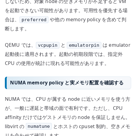
しないため、対象 node の空きメモリが不足すると VM
を起動できない可能性があります。可用性を優先する場
合は、
や他の memory policy を含めて判
preferred
断します。
QEMU では、
と
は emulator
vcpupin
emulatorpin
起動後に適用されます。起動の初期段階では、指定外
CPU の使用が統計に現れる可能性があります。
NUMA memory policy と実メモリ配置を確認する
NUMA では、CPU が属する node に近いメモリを使う方
が、一般に遅延と帯域の面で有利です。ただし、CPU
affinity だけではゲストメモリの node を保証しません。
libvirt の
とホストの cpuset 制約、空きメモ
numatune
リを合わせて確認します。