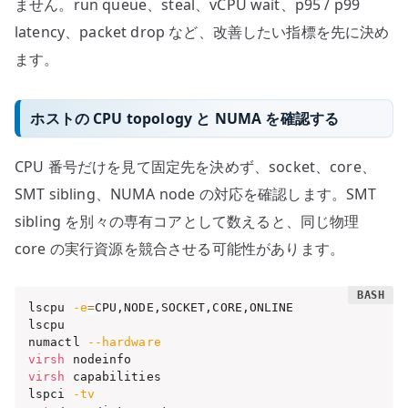
ません。run queue、steal、vCPU wait、p95 / p99
latency、packet drop など、改善したい指標を先に決め
ます。
ホストの CPU topology と NUMA を確認する
CPU 番号だけを見て固定先を決めず、socket、core、
SMT sibling、NUMA node の対応を確認します。SMT
sibling を別々の専有コアとして数えると、同じ物理
core の実行資源を競合させる可能性があります。
lscpu 
-e
=
CPU,NODE,SOCKET,CORE,ONLINE

lscpu

numactl 
--hardware
virsh
virsh
 capabilities

lspci 
-tv