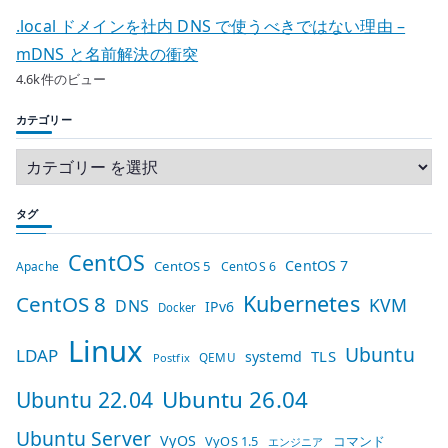
.local ドメインを社内 DNS で使うべきではない理由 –
mDNS と名前解決の衝突
4.6k件のビュー
カテゴリー
タグ
CentOS
CentOS 7
CentOS 5
Apache
CentOS 6
Kubernetes
CentOS 8
KVM
DNS
IPv6
Docker
Linux
Ubuntu
LDAP
TLS
systemd
QEMU
Postfix
Ubuntu 26.04
Ubuntu 22.04
Ubuntu Server
VyOS
VyOS 1.5
コマンド
エンジニア