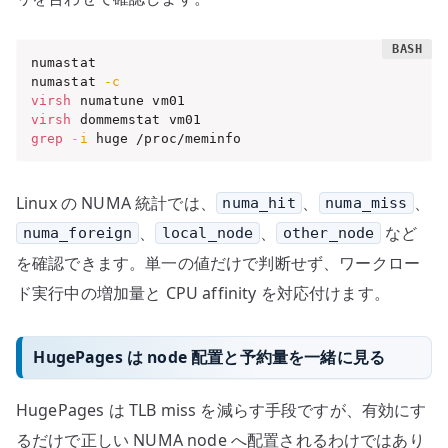
numastat

numastat 
-c
virsh
virsh
grep
-i
 huge /proc/meminfo
Linux の NUMA 統計では、
、
、
numa_hit
numa_miss
、
、
など
numa_foreign
local_node
other_node
を確認できます。単一の値だけで判断せず、ワークロー
ド実行中の増加量と CPU affinity を対応付けます。
HugePages は node 配置と予約量を一緒に見る
HugePages は TLB miss を減らす手段ですが、有効にす
るだけで正しい NUMA node へ配置されるわけではあり