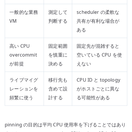
一般的な業務
測定して
scheduler の柔軟な
VM
判断する
共有が有利な場合が
ある
高い CPU
固定範囲
固定先が混雑すると
overcommit
を慎重に
空いている CPU を使
が前提
決める
えない
ライブマイグ
移行先も
CPU ID と topology
レーションを
含めて設
がホストごとに異な
頻繁に使う
計する
る可能性がある
pinning の目的は平均 CPU 使用率を下げることではあり