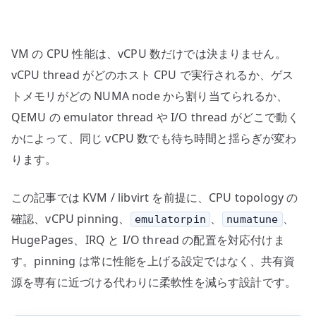
確
認
す
VM の CPU 性能は、vCPU 数だけでは決まりません。
る
へ
vCPU thread がどのホスト CPU で実行されるか、ゲス
の
トメモリがどの NUMA node から割り当てられるか、
QEMU の emulator thread や I/O thread がどこで動く
かによって、同じ vCPU 数でも待ち時間と揺らぎが変わ
ります。
この記事では KVM / libvirt を前提に、CPU topology の
確認、vCPU pinning、
、
、
emulatorpin
numatune
HugePages、IRQ と I/O thread の配置を対応付けま
す。pinning は常に性能を上げる設定ではなく、共有資
源を専有に近づける代わりに柔軟性を減らす設計です。