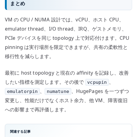
まとめ
VM の CPU / NUMA 設計では、vCPU、ホスト CPU、
emulator thread、I/O thread、IRQ、ゲストメモリ、
PCIe デバイスを同じ topology 上で対応付けます。CPU
pinning は実行場所を限定できますが、共有の柔軟性と
移行性を減らします。
最初に host topology と現在の affinity を記録し、改善
したい指標を測定します。その後で
、
vcpupin
、
、HugePages を一つずつ
emulatorpin
numatune
変更し、性能だけでなくホスト余力、他 VM、障害復旧
への影響まで再評価します。
関連する記事