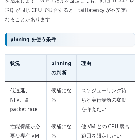
を指定します。vCPU だけを固定しても、補助 thread や
IRQ が同じ CPU で競合すると、tail latency が不安定に
なることがあります。
pinning を使う条件
状況
pinning
理由
の判断
低遅延、
候補にな
スケジューリング待
NFV、高
る
ちと実行場所の変動
packet rate
を抑えたい
性能保証が必
候補にな
他 VM との CPU 競合
要な専有 VM
る
範囲を限定したい