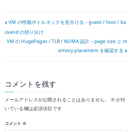
ークを高速化す
kernel bypass
る考え方 – 仮想
と NFV
化レイヤを迂回
dataplane
投
VM の性能ボトルネックを見分ける – guest / host / ba
する設計
ckend の切り分け
稿
VM の HugePages / TLB / NUMA 設計 – page size と m
ナ
emory placement を確認する
ビ
ゲ
ー
コメントを残す
シ
メールアドレスが公開されることはありません。
※
が付
ョ
いている欄は必須項目です
ン
コメント
※