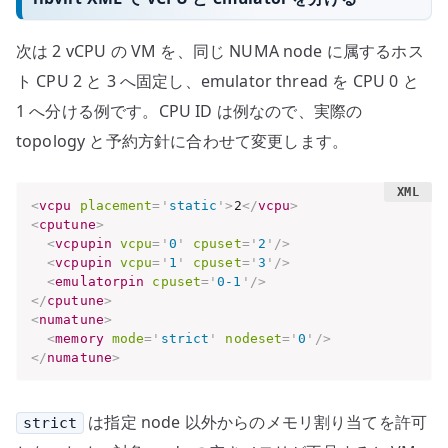
次は 2 vCPU の VM を、同じ NUMA node に属するホス
ト CPU 2 と 3 へ固定し、emulator thread を CPU 0 と
1 へ分ける例です。CPU ID は例なので、実際の
topology と予約方針に合わせて変更します。
<
vcpu
placement
=
'
static
'
>
2
</
vcpu
>
<
cputune
>
<
vcpupin
vcpu
=
'
0
'
cpuset
=
'
2
'
/>
<
vcpupin
vcpu
=
'
1
'
cpuset
=
'
3
'
/>
<
emulatorpin
cpuset
=
'
0-1
'
/>
</
cputune
>
<
numatune
>
<
memory
mode
=
'
strict
'
nodeset
=
'
0
'
/>
</
numatune
>
は指定 node 以外からのメモリ割り当てを許可
strict