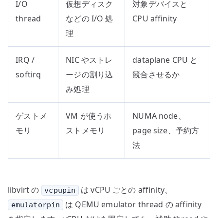
I/O
仮想ディスク
対象デバイスと
thread
などの I/O 処
CPU affinity
理
IRQ /
NIC やストレ
dataplane CPU と
softirq
ージの割り込
競合させるか
み処理
ゲストメ
VM が使うホ
NUMA node、
モリ
ストメモリ
page size、予約方
法
libvirt の
は vCPU ごとの affinity、
vcpupin
は QEMU emulator thread の affinity
emulatorpin