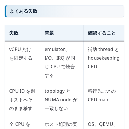
よくある失敗
失敗
問題
確認すること
vCPU だけ
emulator、
補助 thread と
を固定する
I/O、IRQ が同
housekeeping
じ CPU で競合
CPU
する
CPU ID を別
topology と
移行先ごとの
ホストへそ
NUMA node が
CPU map
のまま移す
一致しない
全 CPU を
ホスト処理の実
OS、QEMU、