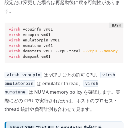
設定だけ変更した場合は再起動後に戻る可能性がありま
す。
virsh
virsh
virsh
virsh
virsh
 domstats vm01 --cpu-total 
--vcpu
--memory
virsh
 dumpxml vm01
は vCPU ごとの許可 CPU、
virsh vcpupin
virsh
は emulator thread、
emulatorpin
virsh
は NUMA memory policy を確認します。実
numatune
際にどの CPU で実行されたかは、ホストのプロセス・
thread 統計や負荷計測も合わせて見ます。
libvirt XML で vCPU と emulator を分ける