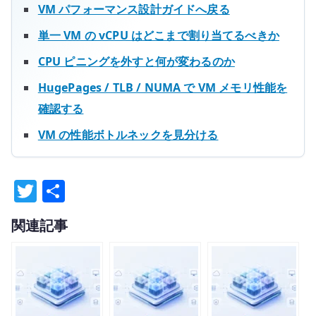
VM パフォーマンス設計ガイドへ戻る
単一 VM の vCPU はどこまで割り当てるべきか
CPU ピニングを外すと何が変わるのか
HugePages / TLB / NUMA で VM メモリ性能を
確認する
VM の性能ボトルネックを見分ける
T
共
w
有
関連記事
it
te
r