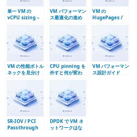
単一 VM の
VM パフォーマン
VM の
vCPU sizing –
ス最適化の進め
HugePages /
物理 core / SMT
方 – 計測、仮
TLB / NUMA 設
/ NUMA /
説、変更、再検
計 – page size
overcommit で
証
と memory
決める
placement を確
認する
VM の性能ボトル
CPU pinning を
VM パフォーマン
ネックを見分け
外すと何が変わ
ス設計ガイド
る – guest /
るのか – VM を
host / backend
専有から共有へ
の切り分け
戻す設計
SR-IOV / PCI
DPDK で VM ネ
Passthrough
ットワークはな
で VM ネットワ
ぜ速くなるのか –