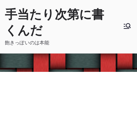
内
手当たり次第に書
容
を
くんだ
ス
キ
飽きっぽいのは本能
ッ
プ