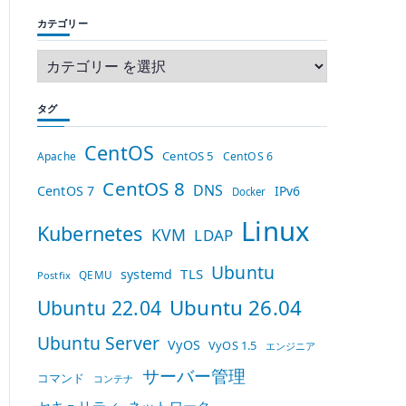
カテゴリー
タグ
CentOS
CentOS 5
Apache
CentOS 6
CentOS 8
DNS
CentOS 7
IPv6
Docker
Linux
Kubernetes
KVM
LDAP
Ubuntu
TLS
systemd
QEMU
Postfix
Ubuntu 26.04
Ubuntu 22.04
Ubuntu Server
VyOS
VyOS 1.5
エンジニア
サーバー管理
コマンド
コンテナ