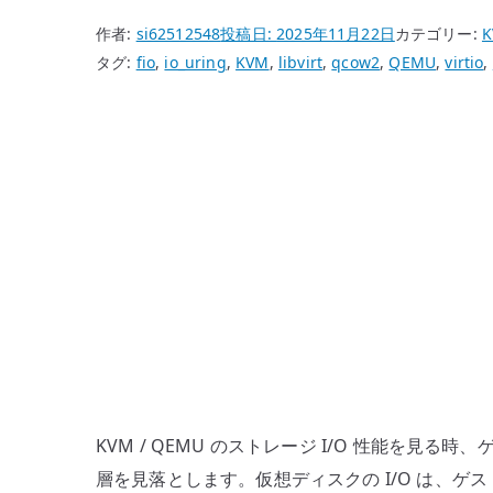
作者:
si62512548
投稿日:
2025年11月22日
カテゴリー:
タグ:
fio
,
io_uring
,
KVM
,
libvirt
,
qcow2
,
QEMU
,
virtio
,
KVM / QEMU のストレージ I/O 性能を見
層を見落とします。仮想ディスクの I/O は、ゲスト O