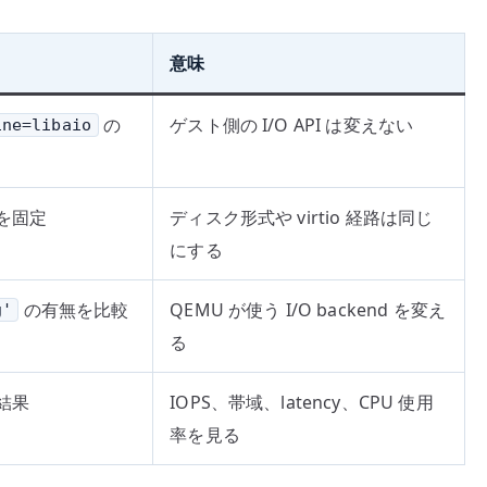
意味
の
ゲスト側の I/O API は変えない
ine=libaio
o を固定
ディスク形式や virtio 経路は同じ
にする
の有無を比較
QEMU が使う I/O backend を変え
g'
る
の結果
IOPS、帯域、latency、CPU 使用
率を見る