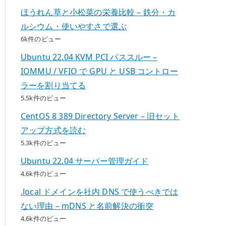
ほうれん草と小松菜の栄養比較 – 鉄分・カ
ルシウム・使いやすさで選ぶ
6k件のビュー
Ubuntu 22.04 KVM PCI パススルー –
IOMMU / VFIO で GPU と USB コントロー
ラーを割り当てる
5.5k件のビュー
CentOS 8 389 Directory Server – 旧セット
アップ方式を読む
5.3k件のビュー
Ubuntu 22.04 サーバー管理ガイド
4.6k件のビュー
.local ドメインを社内 DNS で使うべきでは
ない理由 – mDNS と名前解決の衝突
4.6k件のビュー