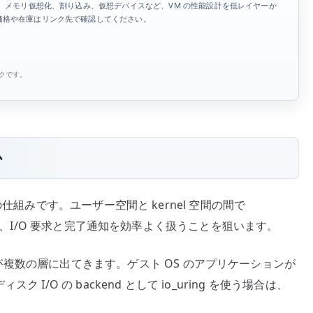
援、メモリ仮想化、割り込み、仮想デバイスなど、VM の性能設計を低レイヤーか
価格や在庫はリンク先で確認してください。
ンクです。
か
 I/O の仕組みです。ユーザー空間と kernel 空間の間で
ueue を使い、I/O 要求と完了通知を効率よく扱うことを狙います。
言葉が複数の層に出てきます。ゲスト OS のアプリケーションが
スク I/O の backend として io_uring を使う場合は、