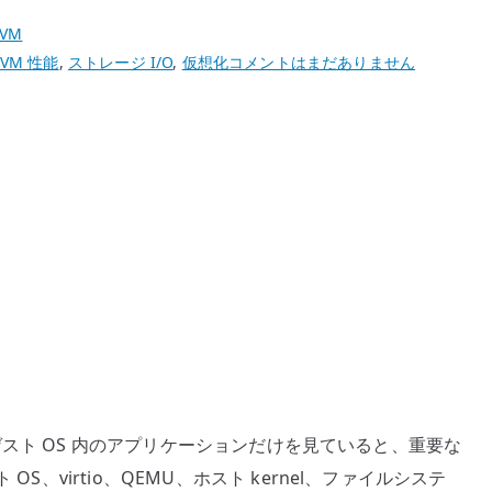
KVM
KVM
VM 性能
,
ストレージ I/O
,
仮想化
コメントはまだありません
の
io_uring
は
ど
こ
で
効
く
の
か
–
QEMU
ス
る時、ゲスト OS 内のアプリケーションだけを見ていると、重要な
ト
S、virtio、QEMU、ホスト kernel、ファイルシステ
レ