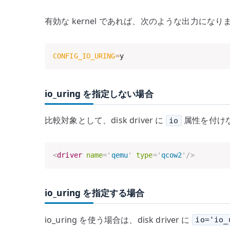
有効な kernel であれば、次のような出力になり
CONFIG_IO_URING
=
y
io_uring を指定しない場合
比較対象として、disk driver に
属性を付け
io
<
driver
name
=
'
qemu
'
type
=
'
qcow2
'
/>
io_uring を指定する場合
io_uring を使う場合は、disk driver に
io='io_