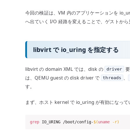
今回の検証は、VM 内のアプリケーションを io_ur
へ出ていく I/O 経路を変えることで、ゲスト
libvirt で io_uring を指定する
libvirt の domain XML では、disk の
要
driver
は、QEMU guest の disk driver で
、
threads
す。
まず、ホスト kernel で io_uring が有効に
grep
 IO_URING /boot/config-
$(
uname
-r
)