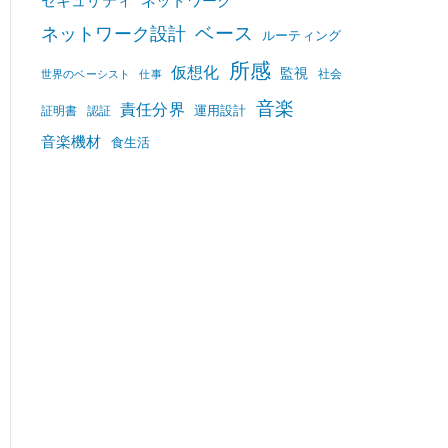
セキュリティ
ネットワーク
ベース
ネットワーク設計
ルーティング
所感
仮想化
監視
社会
世界のベーシスト
仕事
音楽
責任分界
運用設計
証明書
認証
音楽機材
食生活