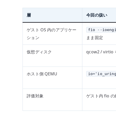
層
今回の扱い
ゲスト OS 内のアプリケー
fio --ioeng
ション
まま固定
仮想ディスク
qcow2 / virti
ホスト側 QEMU
io='io_urin
評価対象
ゲスト内 fio 