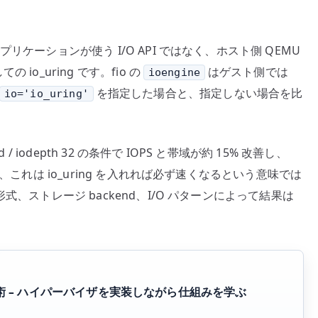
ー
ジ
アプリケーションが使う I/O API ではなく、ホスト側 QEMU
I/O
 io_uring です。fio の
はゲスト側では
と
ioengine
libvirt
を指定した場合と、指定しない場合を比
io='io_uring'
設
定
へ
 iodepth 32 の条件で IOPS と帯域が約 15% 改善し、
の
ただし、これは io_uring を入れれば必ず速くなるという意味では
スク形式、ストレージ backend、I/O パターンによって結果は
 – ハイパーバイザを実装しながら仕組みを学ぶ