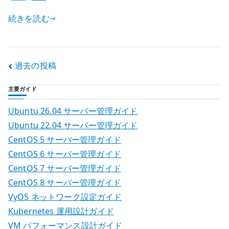
w
有
の
続きを読む
it
か
te
–
r
virtio
投
過去の投稿
と
userspace
稿
主要ガイド
dataplane
ナ
の
Ubuntu 26.04 サーバー管理ガイド
基
ビ
Ubuntu 22.04 サーバー管理ガイド
本
CentOS 5 サーバー管理ガイド
ゲ
へ
CentOS 6 サーバー管理ガイド
の
ー
CentOS 7 サーバー管理ガイド
CentOS 8 サーバー管理ガイド
シ
VyOS ネットワーク設定ガイド
ョ
Kubernetes 運用設計ガイド
VM パフォーマンス設計ガイド