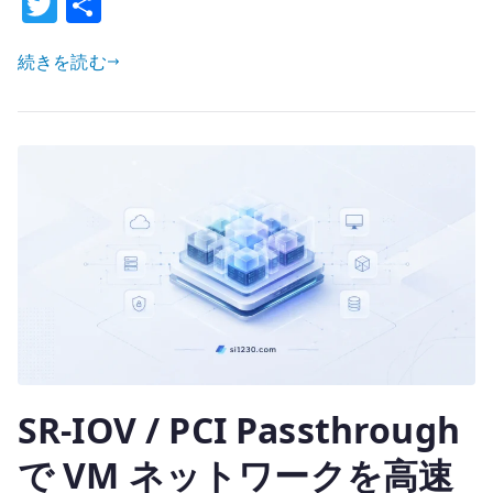
T
共
は
w
有
な
続きを読む
it
ぜ
te
速
r
く
な
る
の
か
–
kernel
bypass
と
NFV
SR-IOV / PCI Passthrough
dataplane
へ
で VM ネットワークを高速
の