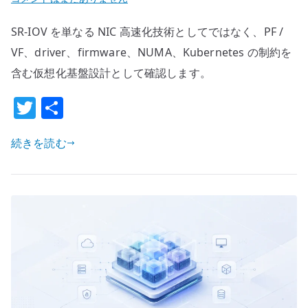
IOV
SR-IOV を単なる NIC 高速化技術としてではなく、PF /
と
は
VF、driver、firmware、NUMA、Kubernetes の制約を
何
含む仮想化基盤設計として確認します。
か
T
共
–
w
有
高
速
続きを読む
it
化
te
で
r
は
な
く
物
理
NIC
の