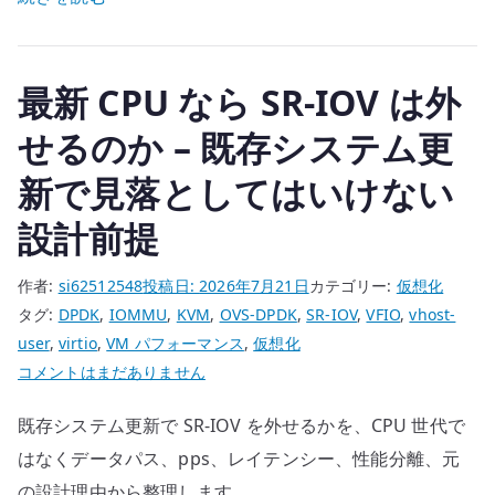
it
ン
te
の
r
「HT
最新 CPU なら SR-IOV は外
無
効
せるのか – 既存システム更
化」
新で見落としてはいけない
は
何
設計前提
が
違
作者:
si62512548
投稿日:
2026年7月21日
カテゴリー:
仮想化
う
タグ:
DPDK
,
IOMMU
,
KVM
,
OVS-DPDK
,
SR-IOV
,
VFIO
,
vhost-
の
user
,
virtio
,
VM パフォーマンス
,
仮想化
か
最
コメントはまだありません
へ
新
の
既存システム更新で SR-IOV を外せるかを、CPU 世代で
CPU
な
はなくデータパス、pps、レイテンシー、性能分離、元
ら
の設計理由から整理します。