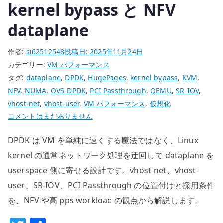
kernel bypass と NFV
dataplane
作者:
si62512548
投稿日:
2025年11月24日
カテゴリー:
VM パフォーマンス
タグ:
dataplane
,
DPDK
,
HugePages
,
kernel bypass
,
KVM
,
NFV
,
NUMA
,
OVS-DPDK
,
PCI Passthrough
,
QEMU
,
SR-IOV
,
vhost-net
,
vhost-user
,
VM パフォーマンス
,
仮想化
DPDK
コメントはまだありません
で
DPDK は VM を単純に速くする魔法ではなく、Linux
VM
ネ
kernel の通常ネットワーク処理を迂回して dataplane を
ッ
userspace 側に寄せる設計です。vhost-net、vhost-
ト
user、SR-IOV、PCI Passthrough の位置付けと採用条件
ワ
を、NFV や高 pps workload の観点から解説します。
ー
ク