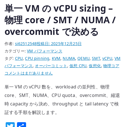
単一 VM の vCPU sizing –
へ
戻
物理 core / SMT / NUMA /
す
overcommit で決める
設
計
作者:
si62512548
投稿日:
2025年12月25日
へ
カテゴリー:
VM パフォーマンス
の
タグ:
CPU
,
CPU pinning
,
KVM
,
NUMA
,
QEMU
,
SMT
,
vCPU
,
VM
パフォーマンス
,
オーバーコミット
,
仮想 CPU
,
仮想化
,
物理コア
単
コメントはまだありません
一
単一 VM の vCPU 数を、workload の並列性、物理
VM
の
core、SMT、NUMA、CPU quota、overcommit、縮退
vCPU
時 capacity から決め、throughput と tail latency で検
sizing
証する手順を解説します。
–
T
共
物