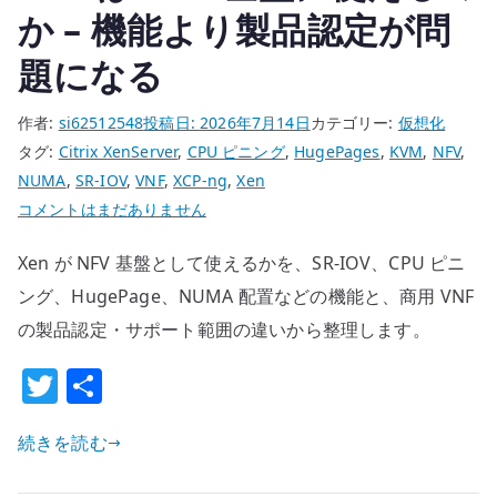
で
か – 機能より製品認定が問
見
題になる
落
と
作者:
si62512548
投稿日:
2026年7月14日
カテゴリー:
仮想化
し
タグ:
Citrix XenServer
,
CPU ピニング
,
HugePages
,
KVM
,
NFV
,
て
NUMA
,
SR-IOV
,
VNF
,
XCP-ng
,
Xen
は
Xen
コメントはまだありません
い
は
け
Xen が NFV 基盤として使えるかを、SR-IOV、CPU ピニ
NFV
な
基
ング、HugePage、NUMA 配置などの機能と、商用 VNF
い
盤
の製品認定・サポート範囲の違いから整理します。
設
に
計
T
共
使
前
w
有
え
提
る
続きを読む
it
へ
の
の
te
か