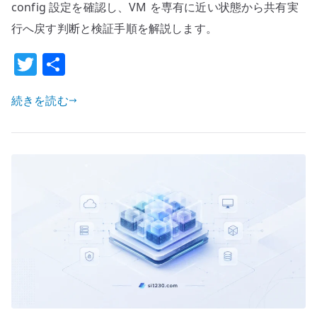
す
config 設定を確認し、VM を専有に近い状態から共有実
と
行へ戻す判断と検証手順を解説します。
何
T
共
が
変
w
有
わ
続きを読む
it
る
te
の
r
か
–
VM
を
専
有
か
ら
共
有