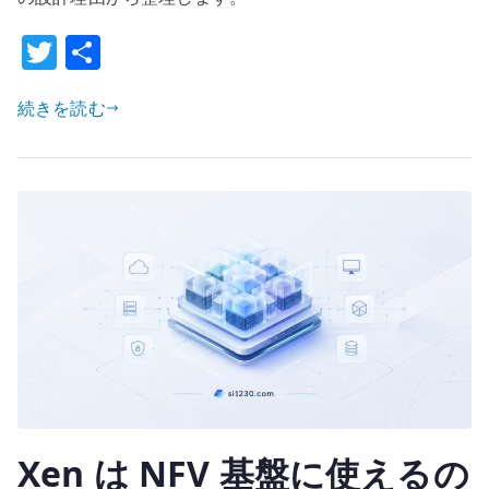
SR-
T
共
IOV
w
有
は
外
続きを読む
it
せ
te
る
r
の
か
–
既
存
シ
ス
テ
ム
更
Xen は NFV 基盤に使えるの
新