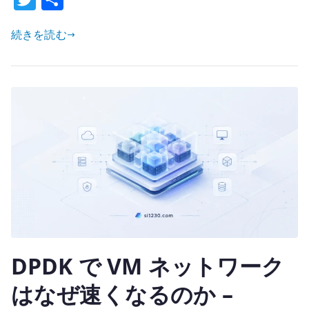
理
w
有
core
続きを読む
it
/
te
SMT
r
/
NUMA
/
overcommit
で
決
め
る
へ
の
DPDK で VM ネットワーク
はなぜ速くなるのか –