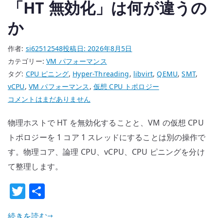
「HT 無効化」は何が違うの
か
作者:
si62512548
投稿日:
2026年8月5日
カテゴリー:
VM パフォーマンス
タグ:
CPU ピニング
,
Hyper-Threading
,
libvirt
,
QEMU
,
SMT
,
vCPU
,
VM パフォーマンス
,
仮想 CPU トポロジー
物
コメントはまだありません
理
物理ホストで HT を無効化することと、VM の仮想 CPU
ホ
ス
トポロジーを 1 コア 1 スレッドにすることは別の操作で
ト
す。物理コア、論理 CPU、vCPU、CPU ピニングを分け
と
て整理します。
仮
T
共
想
マ
w
有
シ
続きを読む