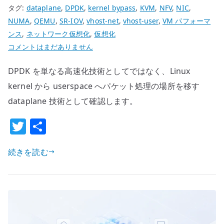
タグ:
dataplane
,
DPDK
,
kernel bypass
,
KVM
,
NFV
,
NIC
,
NUMA
,
QEMU
,
SR-IOV
,
vhost-net
,
vhost-user
,
VM パフォーマ
ンス
,
ネットワーク仮想化
,
仮想化
DPDK
コメントはまだありません
と
DPDK を単なる高速化技術としてではなく、Linux
は
何
kernel から userspace へパケット処理の場所を移す
か
dataplane 技術として確認します。
–
T
共
高
w
有
速
化
続きを読む
it
で
te
は
r
な
く
パ