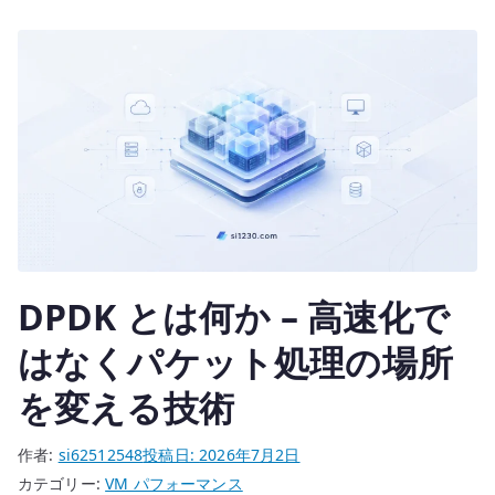
r
–
機
能
よ
り
製
品
認
定
が
DPDK とは何か – 高速化で
問
題
はなくパケット処理の場所
に
を変える技術
な
る
作者:
si62512548
投稿日:
2026年7月2日
へ
カテゴリー:
VM パフォーマンス
の