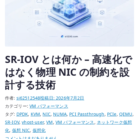
ケ
ッ
ト
処
理
の
場
SR-IOV とは何か – 高速化で
所
を
はなく物理 NIC の制約を設
変
計する技術
え
る
作者:
si62512548
投稿日:
2026年7月2日
技
カテゴリー:
VM パフォーマンス
術
タグ:
DPDK
,
KVM
,
NIC
,
NUMA
,
PCI Passthrough
,
PCIe
,
QEMU
,
へ
SR-IOV
,
vhost-user
,
VM
,
VM パフォーマンス
,
ネットワーク仮想
の
化
,
仮想 NIC
,
仮想化
SR-
コメントはまだありません