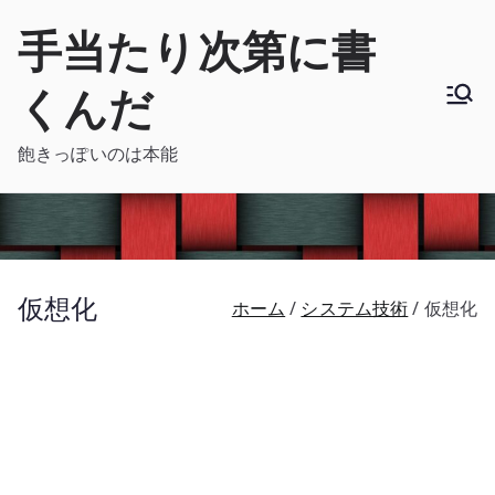
内
手当たり次第に書
容
を
くんだ
ス
キ
飽きっぽいのは本能
ッ
プ
仮想化
ホーム
システム技術
仮想化