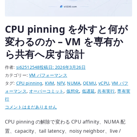
制
約
を
CPU pinning を外すと何が
設
計
変わるのか – VM を専有か
す
ら共有へ戻す設計
る
技
作者:
si62512548
投稿日:
2026年3月26日
術
カテゴリー:
VM パフォーマンス
へ
タグ:
CPU pinning
,
KVM
,
NFV
,
NUMA
,
QEMU
,
vCPU
,
VM パフ
の
ォーマンス
,
オーバーコミット
,
仮想化
,
低遅延
,
共有実行
,
専有実
行
CPU
コメントはまだありません
pinning
CPU pinning の解除で変わる CPU affinity、NUMA 配
を
外
置、capacity、tail latency、noisy neighbor、live /