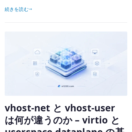
w
有
ト
続きを読む
it
ワ
te
ー
r
ク
を
高
速
化
す
る
考
え
方
vhost-net と vhost-user
–
仮
は何が違うのか – virtio と
想
userspace dataplane の基
化