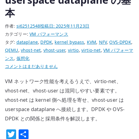
レ
本
イ
ヤ
作者:
si62512548
投稿日:
2025年11月23日
を
カテゴリー:
VM パフォーマンス
迂
タグ:
dataplane
,
DPDK
,
kernel bypass
,
KVM
,
NFV
,
OVS-DPDK
,
回
QEMU
,
vhost-net
,
vhost-user
,
virtio
,
virtio-net
,
VM パフォーマ
す
ンス
,
仮想化
る
vhost-
コメントはまだありません
設
net
計
VM ネットワーク性能を考えるうえで、virtio-net、
と
へ
vhost-
vhost-net、vhost-user は混同しやすい要素です。
の
user
vhost-net は kernel 側へ処理を寄せ、vhost-user は
は
userspace dataplane へ接続します。DPDK や OVS-
何
DPDK との関係と採用条件を解説します。
が
違
T
共
う