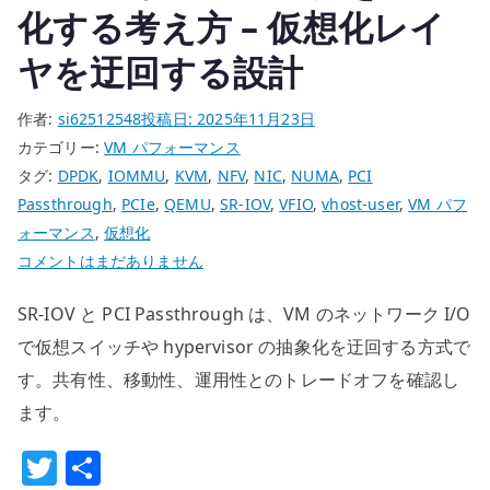
化する考え方 – 仮想化レイ
ヤを迂回する設計
作者:
si62512548
投稿日:
2025年11月23日
カテゴリー:
VM パフォーマンス
タグ:
DPDK
,
IOMMU
,
KVM
,
NFV
,
NIC
,
NUMA
,
PCI
Passthrough
,
PCIe
,
QEMU
,
SR-IOV
,
VFIO
,
vhost-user
,
VM パフ
ォーマンス
,
仮想化
SR-
コメントはまだありません
IOV
SR-IOV と PCI Passthrough は、VM のネットワーク I/O
/
PCI
で仮想スイッチや hypervisor の抽象化を迂回する方式で
Passthrough
す。共有性、移動性、運用性とのトレードオフを確認し
で
ます。
VM
T
共
ネ
ッ