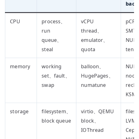
back
CPU
process、
vCPU
pCP
run
thread、
SMT
queue、
emulator、
NUM
steal
quota
tenan
memory
working
balloon、
NUM
set、fault、
HugePages、
nod
swap
numatune
recl
KSM
storage
filesystem、
virtio、QEMU
file
block queue
block、
LVM
IOThread
Cep