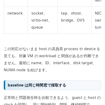
NVM
network
socket、
tap、vhost、
NIC
virtio-net、
bridge、OVS
swit
queue
tunne
この対応がないまま host の高負荷 process や device を
見ても、対象 VM の workload と関係があるか判断でき
ません。最初に name、ID、interface、disk target、
NUMA node を結びます。
baseline は同じ時間窓で採取する
正常時と問題発生時を比較できるよう、guest と host の
clock を同期し、同じ開始時刻、間隔、継続時間で