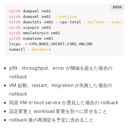
virsh
virsh
 dumpxml vm01 
--inactive
virsh
 domstats vm01 --cpu-total 
--balloon
--vcpu
--
virsh
virsh
virsh
 numatune vm01

lscpu 
-e
=
CPU,NODE,SOCKET,CORE,ONLINE

numactl 
--hardware
p99、throughput、error が閾値を超えた場合の
rollback
VM 起動、restart、migration が失敗した場合の
rollback
同居 VM や host service が悪化した場合の rollback
設定変更と workload 変更を別々に戻せること
rollback 後の再測定を予定に含めること