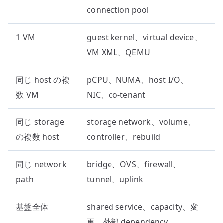
connection pool
1 VM
guest kernel、virtual device、
VM XML、QEMU
同じ host の複
pCPU、NUMA、host I/O、
数 VM
NIC、co-tenant
同じ storage
storage network、volume、
の複数 host
controller、rebuild
同じ network
bridge、OVS、firewall、
path
tunnel、uplink
基盤全体
shared service、capacity、変
更、外部 dependency