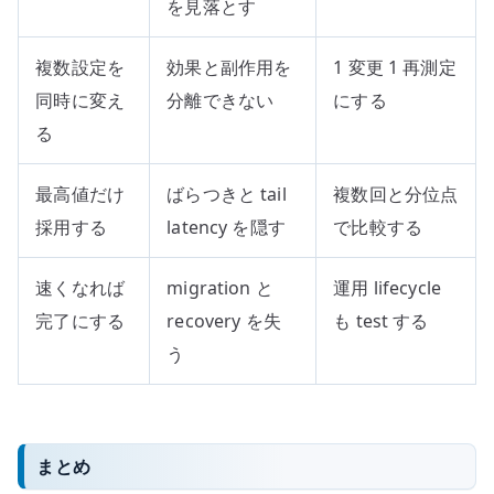
を見落とす
複数設定を
効果と副作用を
1 変更 1 再測定
同時に変え
分離できない
にする
る
最高値だけ
ばらつきと tail
複数回と分位点
採用する
latency を隠す
で比較する
速くなれば
migration と
運用 lifecycle
完了にする
recovery を失
も test する
う
まとめ