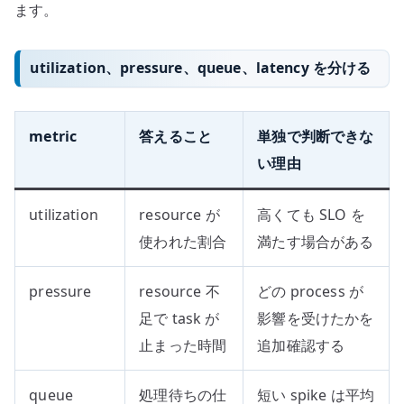
ます。
utilization、pressure、queue、latency を分ける
metric
答えること
単独で判断できな
い理由
utilization
resource が
高くても SLO を
使われた割合
満たす場合がある
pressure
resource 不
どの process が
足で task が
影響を受けたかを
止まった時間
追加確認する
queue
処理待ちの仕
短い spike は平均