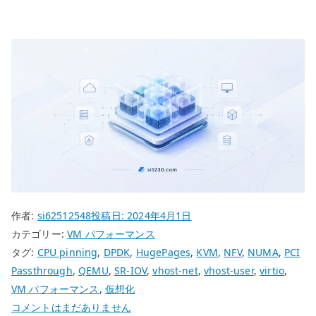
作者:
si62512548
投稿日:
2024年4月1日
カテゴリー:
VM パフォーマンス
タグ:
CPU pinning
,
DPDK
,
HugePages
,
KVM
,
NFV
,
NUMA
,
PCI
Passthrough
,
QEMU
,
SR-IOV
,
vhost-net
,
vhost-user
,
virtio
,
VM パフォーマンス
,
仮想化
VM
コメントはまだありません