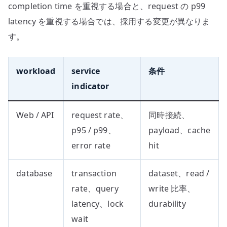
completion time を重視する場合と、request の p99
latency を重視する場合では、採用する変更が異なりま
す。
workload
service
条件
indicator
Web / API
request rate、
同時接続、
p95 / p99、
payload、cache
error rate
hit
database
transaction
dataset、read /
rate、query
write 比率、
latency、lock
durability
wait