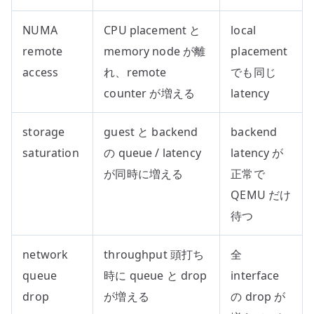
NUMA
CPU placement と
local
remote
memory node が離
placement
access
れ、remote
でも同じ
counter が増える
latency
storage
guest と backend
backend
saturation
の queue / latency
latency が
が同時に増える
正常で
QEMU だけ
待つ
network
throughput 頭打ち
全
queue
時に queue と drop
interface
drop
が増える
の drop が