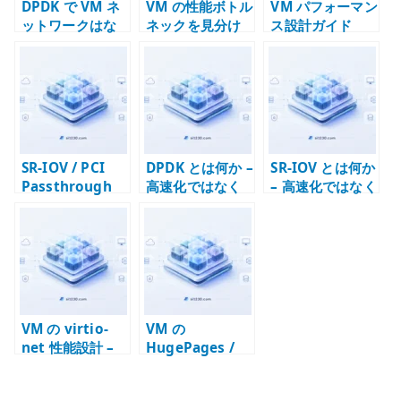
DPDK で VM ネ
VM の性能ボトル
VM パフォーマン
ットワークはな
ネックを見分け
ス設計ガイド
ぜ速くなるのか –
る – guest /
kernel bypass
host / backend
と NFV
の切り分け
dataplane
SR-IOV / PCI
DPDK とは何か –
SR-IOV とは何か
Passthrough
高速化ではなく
– 高速化ではなく
で VM ネットワ
パケット処理の
物理 NIC の制約
ークを高速化す
場所を変える技
を設計する技術
る考え方 – 仮想
術
化レイヤを迂回
する設計
VM の virtio-
VM の
net 性能設計 –
HugePages /
vhost-net /
TLB / NUMA 設
multiqueue /
計 – page size