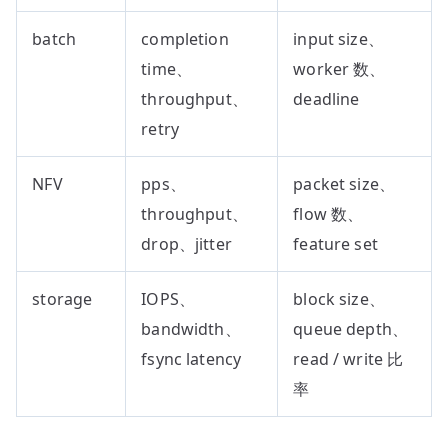
batch
completion
input size、
time、
worker 数、
throughput、
deadline
retry
NFV
pps、
packet size、
throughput、
flow 数、
drop、jitter
feature set
storage
IOPS、
block size、
bandwidth、
queue depth、
fsync latency
read / write 比
率