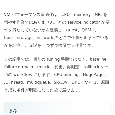
仮
説、
VM パフォーマンス最適化は、CPU、memory、NIC を
変
更、
増やす作業ではありません。どの service indicator が要
再
件を満たしていないかを定義し、guest、QEMU、
検
host、storage、network のどこで仕事が止まっている
証
かを計測し、仮説を 1 つずつ検証する作業です。
へ
の
この記事では、個別の tuning 手順ではなく、baseline、
failure domain、metric、変更、再測定、rollback を一
つの workflow にします。CPU pinning、HugePages、
IOThread、multiqueue、SR-IOV、DPDK などは、原因
と成功条件が明確になった後で選びます。
参考