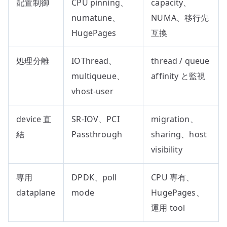
配置制御
CPU pinning、
capacity、
numatune、
NUMA、移行先
HugePages
互換
処理分離
IOThread、
thread / queue
multiqueue、
affinity と監視
vhost-user
device 直
SR-IOV、PCI
migration、
結
Passthrough
sharing、host
visibility
専用
DPDK、poll
CPU 専有、
dataplane
mode
HugePages、
運用 tool