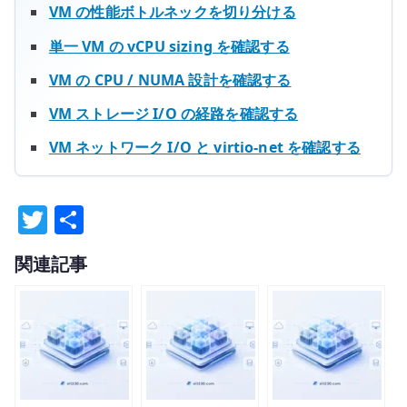
VM の性能ボトルネックを切り分ける
単一 VM の vCPU sizing を確認する
VM の CPU / NUMA 設計を確認する
VM ストレージ I/O の経路を確認する
VM ネットワーク I/O と virtio-net を確認する
T
共
w
有
関連記事
it
te
r