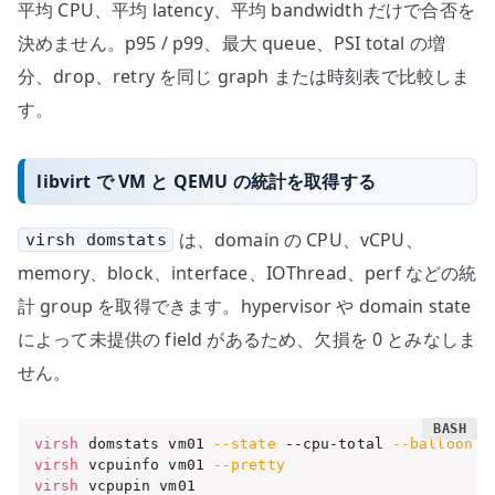
平均 CPU、平均 latency、平均 bandwidth だけで合否を
決めません。p95 / p99、最大 queue、PSI total の増
分、drop、retry を同じ graph または時刻表で比較しま
す。
libvirt で VM と QEMU の統計を取得する
は、domain の CPU、vCPU、
virsh domstats
memory、block、interface、IOThread、perf などの統
計 group を取得できます。hypervisor や domain state
によって未提供の field があるため、欠損を 0 とみなしま
せん。
virsh
 domstats vm01 
--state
 --cpu-total 
--balloon
-
virsh
 vcpuinfo vm01 
--pretty
virsh