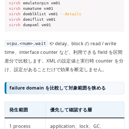
virsh
virsh
virsh
 domblklist vm01 
--details
virsh
virsh
 dumpxml vm01
や delay、block の read / write
vcpu.<num>.wait
time、interface counter など、利用できる field を区間
差分で比較します。XML の設定値と実行時 counter を分
け、設定があることだけで効果を断定しません。
failure domain を比較して対象範囲を狭める
発生範囲
優先して確認する層
1 process
application、lock、GC、