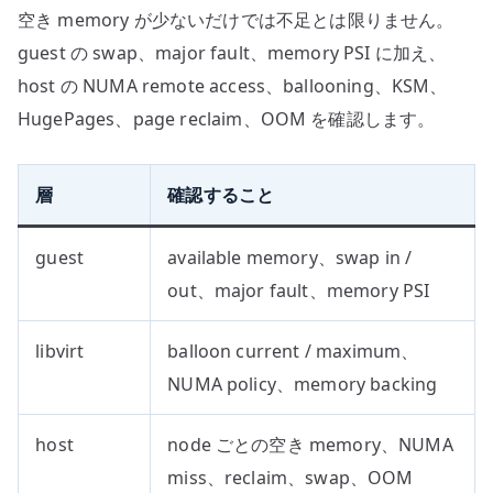
空き memory が少ないだけでは不足とは限りません。
guest の swap、major fault、memory PSI に加え、
host の NUMA remote access、ballooning、KSM、
HugePages、page reclaim、OOM を確認します。
層
確認すること
guest
available memory、swap in /
out、major fault、memory PSI
libvirt
balloon current / maximum、
NUMA policy、memory backing
host
node ごとの空き memory、NUMA
miss、reclaim、swap、OOM