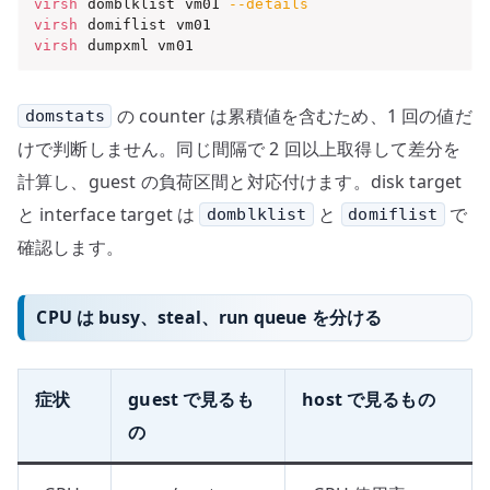
virsh
 domblklist vm01 
--details
virsh
virsh
 dumpxml vm01
の counter は累積値を含むため、1 回の値だ
domstats
けで判断しません。同じ間隔で 2 回以上取得して差分を
計算し、guest の負荷区間と対応付けます。disk target
と interface target は
と
で
domblklist
domiflist
確認します。
CPU は busy、steal、run queue を分ける
症状
guest で見るも
host で見るもの
の