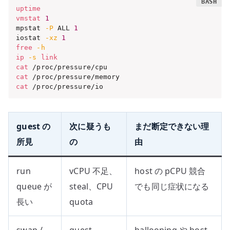
uptime
vmstat
1
mpstat 
-P
 ALL 
1
iostat 
-xz
1
free
-h
ip
-s
link
cat
cat
cat
 /proc/pressure/io
guest の
次に疑うも
まだ断定できない理
所見
の
由
run
vCPU 不足、
host の pCPU 競合
queue が
steal、CPU
でも同じ症状になる
長い
quota
swap /
guest
ballooning や host