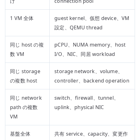
け
connection pool
1 VM 全体
guest kernel、仮想 device、VM
設定、QEMU thread
同じ host の複
pCPU、NUMA memory、host
数 VM
I/O、NIC、同居 workload
同じ storage
storage network、volume、
の複数 host
controller、backend operation
同じ network
switch、firewall、tunnel、
path の複数
uplink、physical NIC
VM
基盤全体
共有 service、capacity、変更作