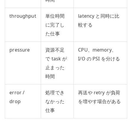
throughput
単位時間
latency と同時に比
に完了し
較する
た仕事
pressure
資源不足
CPU、memory、
で task が
I/O の PSI を分ける
止まった
時間
error /
処理でき
再送や retry が負荷
drop
なかった
を増やす場合がある
仕事