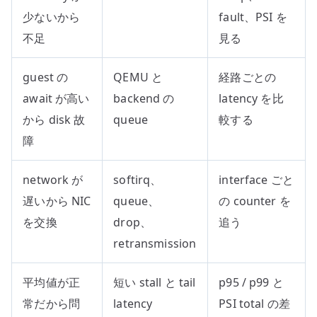
少ないから
fault、PSI を
不足
見る
guest の
QEMU と
経路ごとの
await が高い
backend の
latency を比
から disk 故
queue
較する
障
network が
softirq、
interface ごと
遅いから NIC
queue、
の counter を
を交換
drop、
追う
retransmission
平均値が正
短い stall と tail
p95 / p99 と
常だから問
latency
PSI total の差