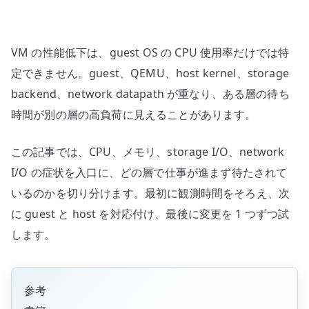
/
host
/
VM の性能低下は、guest OS の CPU 使用率だけでは特
backend
の
定できません。guest、QEMU、host kernel、storage
切
backend、network datapath が重なり、ある層の待ち
り
時間が別の層の高負荷に見えることがあります。
分
け
この記事では、CPU、メモリ、storage I/O、network
へ
I/O の症状を入口に、どの層で仕事が進まず待たされて
の
いるのかを切り分けます。最初に観測時間をそろえ、次
に guest と host を対応付け、最後に変更を 1 つずつ試
します。
参考