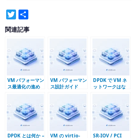
T
共
w
有
関連記事
it
te
r
VM パフォーマン
VM パフォーマン
DPDK で VM ネ
ス最適化の進め
ス設計ガイド
ットワークはな
方 – 計測、仮
ぜ速くなるのか –
説、変更、再検
kernel bypass
証
と NFV
dataplane
DPDK とは何か –
VM の virtio-
SR-IOV / PCI