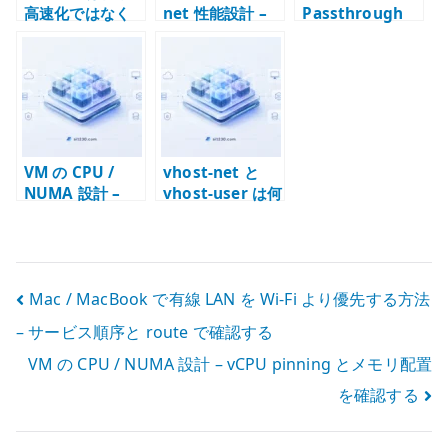
高速化ではなく
net 性能設計 –
Passthrough
パケット処理の
vhost-net /
で VM ネットワ
場所を変える技
multiqueue /
ークを高速化す
術
queue を確認す
る考え方 – 仮想
る
化レイヤを迂回
する設計
VM の CPU /
vhost-net と
NUMA 設計 –
vhost-user は何
vCPU pinning
が違うのか –
とメモリ配置を
virtio と
確認する
userspace
dataplane の基
投
Mac / MacBook で有線 LAN を Wi-Fi より優先する方法
本
– サービス順序と route で確認する
稿
VM の CPU / NUMA 設計 – vCPU pinning とメモリ配置
ナ
を確認する
ビ