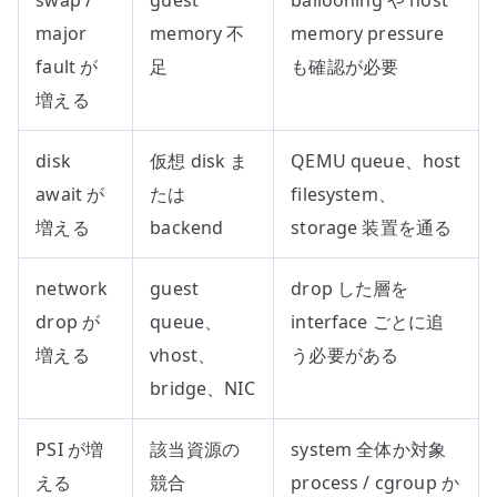
major
memory 不
memory pressure
fault が
足
も確認が必要
増える
disk
仮想 disk ま
QEMU queue、host
await が
たは
filesystem、
増える
backend
storage 装置を通る
network
guest
drop した層を
drop が
queue、
interface ごとに追
増える
vhost、
う必要がある
bridge、NIC
PSI が増
該当資源の
system 全体か対象
える
競合
process / cgroup か