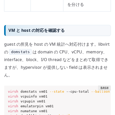
を分ける
VM と host の対応を確認する
guest の所見を host の VM 統計へ対応付けます。libvirt
の
は domain の CPU、vCPU、memory、
domstats
interface、block、I/O thread などをまとめて取得でき
ますが、hypervisor が提供しない field は表示されませ
ん。
virsh
 domstats vm01 
--state
 --cpu-total 
--balloon
-
virsh
virsh
virsh
virsh