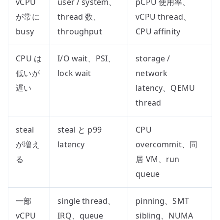
vCPU
user / system、
pCPU 使用率、
が常に
thread 数、
vCPU thread、
busy
throughput
CPU affinity
CPU は
I/O wait、PSI、
storage /
低いが
lock wait
network
遅い
latency、QEMU
thread
steal
steal と p99
CPU
が増え
latency
overcommit、同
る
居 VM、run
queue
一部
single thread、
pinning、SMT
vCPU
IRQ、queue
sibling、NUMA