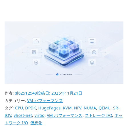
作者:
si62512548
投稿日:
2025年11月21日
カテゴリー:
VM パフォーマンス
タグ:
CPU
,
DPDK
,
HugePages
,
KVM
,
NFV
,
NUMA
,
QEMU
,
SR-
IOV
,
vhost-net
,
virtio
,
VM パフォーマンス
,
ストレージ I/O
,
ネッ
トワーク I/O
,
仮想化