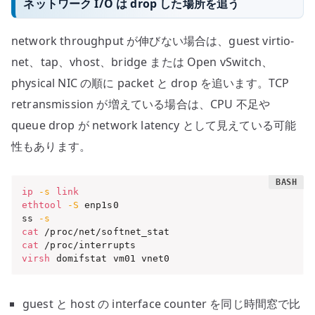
ネットワーク I/O は drop した場所を追う
network throughput が伸びない場合は、guest virtio-
net、tap、vhost、bridge または Open vSwitch、
physical NIC の順に packet と drop を追います。TCP
retransmission が増えている場合は、CPU 不足や
queue drop が network latency として見えている可能
性もあります。
ip
-s
link
ethtool
-S
 enp1s0

ss 
-s
cat
cat
virsh
 domifstat vm01 vnet0
guest と host の interface counter を同じ時間窓で比