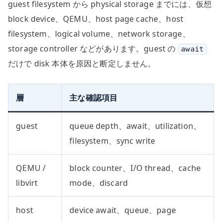
guest filesystem から physical storage までには、仮想
block device、QEMU、host page cache、host
filesystem、logical volume、network storage、
storage controller などがあります。guest の
await
だけで disk 本体を原因と断定しません。
層
主な確認項目
guest
queue depth、await、utilization、
filesystem、sync write
QEMU /
block counter、I/O thread、cache
libvirt
mode、discard
host
device await、queue、page