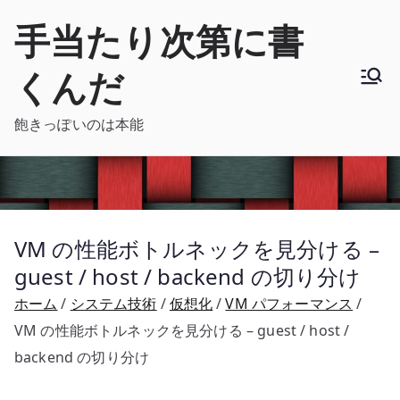
内
手当たり次第に書
容
を
くんだ
ス
キ
飽きっぽいのは本能
ッ
プ
VM の性能ボトルネックを見分ける –
guest / host / backend の切り分け
ホーム
システム技術
仮想化
VM パフォーマンス
VM の性能ボトルネックを見分ける – guest / host /
backend の切り分け