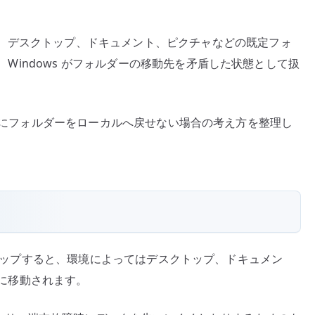
場
合
、デスクトップ、ドキュメント、ピクチャなどの既定フォ
の
り、Windows がフォルダーの移動先を矛盾した状態として扱
対
処
–
リ
ve 連携後にフォルダーをローカルへ戻せない場合の考え方を整理し
ダ
イ
レ
ク
ト
エ
ラ
トでセットアップすると、環境によってはデスクトップ、ドキュメン
ー
下に移動されます。
を
整