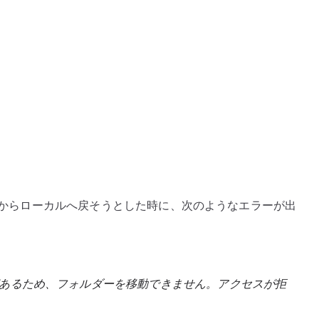
OneDrive
か
ら
ロ
ー
カ
ル
フ
ォ
ル
ダ
Drive からローカルへ戻そうとした時に、次のようなエラーが出
ー
へ
戻
せ
あるため、フォルダーを移動できません。アクセスが拒
な
い