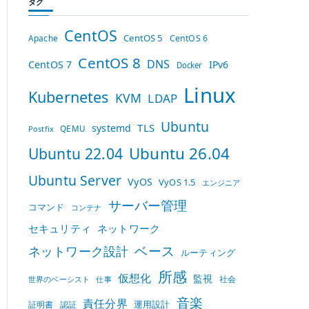
タグ
CentOS
CentOS 5
Apache
CentOS 6
CentOS 8
DNS
CentOS 7
IPv6
Docker
Linux
Kubernetes
KVM
LDAP
Ubuntu
TLS
systemd
QEMU
Postfix
Ubuntu 26.04
Ubuntu 22.04
Ubuntu Server
VyOS
VyOS 1.5
エンジニア
サーバー管理
コマンド
コンテナ
セキュリティ
ネットワーク
ベース
ネットワーク設計
ルーティング
所感
仮想化
監視
社会
世界のベーシスト
仕事
音楽
責任分界
運用設計
証明書
認証