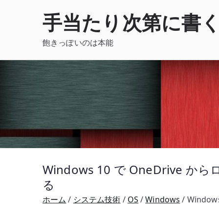
内
手当たり次第に書
容
を
飽きっぽいのは本能
ス
キ
ッ
プ
Windows 10 で OneDr
る
ホーム
システム技術
OS
Windows
Windo