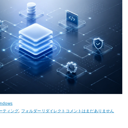
ndows
Windows
ーティング
,
フォルダーリダイレクト
コメントはまだありません
10
で