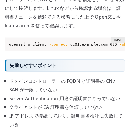
にして接続します。Linux などから確認する場合は、証
明書チェーンを信頼できる状態にした上で OpenSSL や
ldapsearch を使って確認します。
openssl s_client 
-connect
 dc01.example.com:636 
-sho
失敗しやすいポイント
ドメインコントローラーの FQDN と証明書の CN /
SAN が一致していない
Server Authentication 用途の証明書になっていない
クライアントが CA 証明書を信頼していない
IP アドレスで接続しており、証明書名検証に失敗して
いる