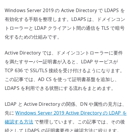
証
Windows Server 2019 の Active Directory で LDAPS を
明
書
有効化する手順を整理します。LDAPS は、ドメインコン
要
トローラーと LDAP クライアント間の通信を TLS で暗号
件
化するための仕組みです。
へ
の
Active Directory では、ドメインコントローラーに要件
を満たすサーバー証明書が入ると、LDAP サービスが
TCP 636 で SSL/TLS 接続を受け付けるようになります。
この記事では、AD CS を使って証明書基盤を追加し、
LDAPS を利用できる状態にする流れをまとめます。
LDAP と Active Directory の関係、DN や属性の見方は、
先に
Windows Server 2019 Active Directory の LDAP を
確認する方法
で整理しています。この記事では、その後
続として LDAPS の証明書要件と確認方法に絞ります。