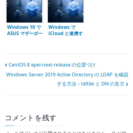
点 – 64bit Java
考える
と実行環境を揃
える
Windows 10 で
Windows で
ASUS マザーボー
iCloud と連携す
ドの UEFI セキュ
ると要確認にな
アブートを有効
る場合の対処 –
化する確認点
Apple ID と同期
状態を切り分け
投
CentOS 8 epel-next-release の位置づけ
る
Windows Server 2019 Active Directory の LDAP を確認
稿
する方法 – ldifde と DN の見方
ナ
ビ
ゲ
コメントを残す
ー