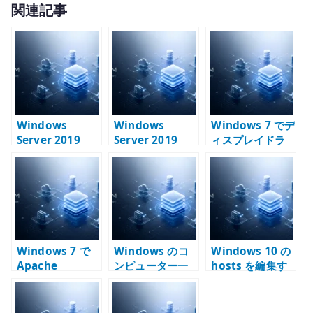
関連記事
it
te
r
Windows
Windows
Windows 7 でデ
Server 2019
Server 2019
ィスプレイドラ
Active
Active
イバの応答停止
Directory の構
Directory の
と回復が出る場
築手順 – AD DS
LDAP を確認す
合の確認点 –
とドメイン コン
る方法 – ldifde
Radeon HD
トローラー昇格
と DN の見方
5450 と古い自作
PC の切り分け
Windows 7 で
Windows のコ
Windows 10 の
Apache
ンピューター一
hosts を編集す
Directory
覧と WINS の関
る方法 – 名前解
Studio が起動し
係 – NetBIOS 名
決を一時的に固
ない場合の確認
と DNS を分けて
定する確認手順