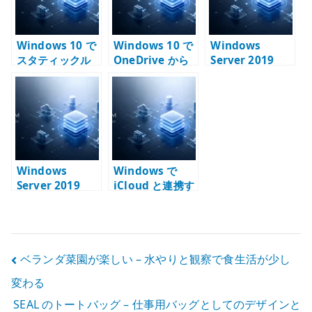
5450 と古い自作
と実行環境を揃
PC の切り分け
える
Windows 10 で
Windows 10 で
Windows
スタティックル
OneDrive から
Server 2019
ートを設定する
ローカルフォル
Active
方法 – route
ダーへ戻せない
Directory の構
add と永続ルー
場合の対処 – リ
築手順 – AD DS
トの確認
ダイレクトエラ
とドメイン コン
ーを整理する
トローラー昇格
Windows
Windows で
Server 2019
iCloud と連携す
Active
ると要確認にな
Directory の
る場合の対処 –
LDAP を確認す
Apple ID と同期
る方法 – ldifde
状態を切り分け
投
ベランダ菜園が楽しい – 水やりと観察で食生活が少し
と DN の見方
る
変わる
稿
SEAL のトートバッグ – 仕事用バッグとしてのデザインと