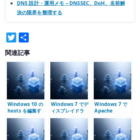
DNS 設計・運用メモ – DNSSEC、DoH、名前解
決の限界を整理する
T
共
w
有
関連記事
it
te
r
Windows 10 の
Windows 7 でデ
Windows 7 で
hosts を編集す
ィスプレイドラ
Apache
る方法 – 名前解
イバの応答停止
Directory
決を一時的に固
と回復が出る場
Studio が起動し
定する確認手順
合の確認点 –
ない場合の確認
Radeon HD
点 – 64bit Java