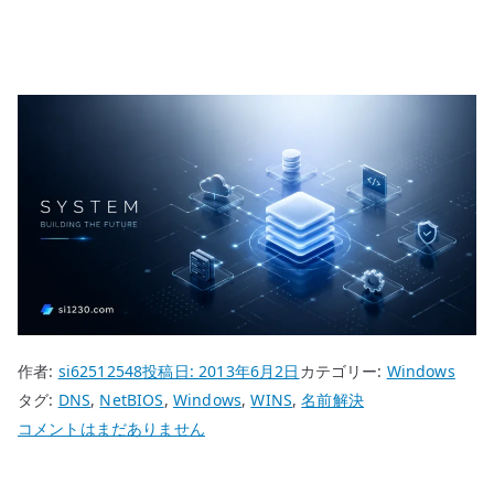
作者:
si62512548
投稿日:
2013年6月2日
カテゴリー:
Windows
タグ:
DNS
,
NetBIOS
,
Windows
,
WINS
,
名前解決
Windows
コメントはまだありません
の
コ