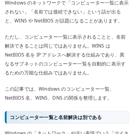
Windows のネットワークで「コンピューター一覧に表示
DNS
を
されない」「名前では接続できない」という話が出る
分
と、WINS や NetBIOS が話題になることがあります。
け
て
ただし、コンピューター一覧に表示されることと、名前
考
解決できることは同じではありません。WINS は
え
NetBIOS 名を IP アドレスへ解決する仕組みであり、異
る
なるサブネットのコンピューター一覧を自動的に表示す
へ
るための万能な仕組みではありません。
の
この記事では、Windows のコンピューター一覧、
NetBIOS 名、WINS、DNS の関係を整理します。
コンピューター一覧と名前解決は別である
Windows の「ネットワーク」や古い表現でいう「マイネ