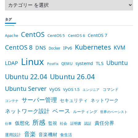
タグ
CentOS
CentOS 7
CentOS 5
Apache
CentOS 6
Kubernetes
CentOS 8
KVM
DNS
IPv6
Docker
Linux
Ubuntu
LDAP
TLS
systemd
QEMU
Postfix
Ubuntu 26.04
Ubuntu 22.04
Ubuntu Server
VyOS
VyOS 1.5
コマンド
エンジニア
サーバー管理
セキュリティ
ネットワーク
コンテナ
ベース
ネットワーク設計
ルーティング
世界のベーシスト
所感
仮想化
責任分界
監視
社会
証明書
認証
仕事
音楽
音楽機材
運用設計
食生活