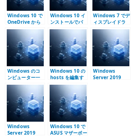
Windows 10 で
Windows 10 イ
Windows 7 でデ
OneDrive から
ンストールでパ
ィスプレイドラ
ローカルフォル
ーティションを
イバの応答停止
ダーへ戻せない
作成できない場
と回復が出る場
場合の対処 – リ
合の確認点 –
合の確認点 –
ダイレクトエラ
USB 接続機器を
Radeon HD
ーを整理する
外して切り分け
5450 と古い自作
る
PC の切り分け
Windows のコ
Windows 10 の
Windows
ンピューター一
hosts を編集す
Server 2019
覧と WINS の関
る方法 – 名前解
Active
係 – NetBIOS 名
決を一時的に固
Directory で
と DNS を分けて
定する確認手順
LDAPS を有効化
考える
する手順 – AD
CS と証明書要件
Windows
Windows 10 で
Server 2019
ASUS マザーボー