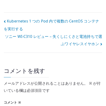
Active
ドの UEFI セキュ
Directory の
アブートを有効
LDAP を確認す
化する確認点
る方法 – ldifde
投
Kubernetes 1 つの Pod 内で複数の CentOS コンテナ
と DN の見方
を実行する
稿
ソニー WI-C310 レビュー – 失くしにくさと電池持ちで選
ナ
ぶワイヤレスイヤホン
ビ
ゲ
ー
コメントを残す
シ
メールアドレスが公開されることはありません。
※
が付
ョ
いている欄は必須項目です
ン
コメント
※