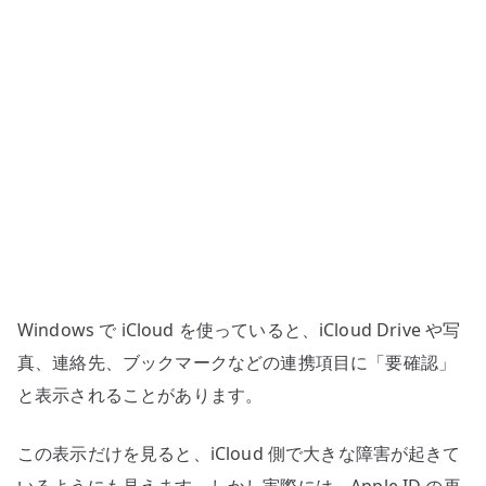
要
確
認
に
な
る
場
合
の
対
処
Windows で iCloud を使っていると、iCloud Drive や写
–
Apple
真、連絡先、ブックマークなどの連携項目に「要確認」
ID
と表示されることがあります。
と
同
この表示だけを見ると、iCloud 側で大きな障害が起きて
期