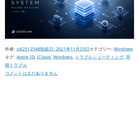
作者:
si62512548
投稿日:
2021年11月20日
カテゴリー:
Windows
タグ:
Apple ID
,
iCloud
,
Windows
,
トラブルシューティング
,
同
期トラブル
Windows
コメントはまだありません
で
iCloud
と
連
携
す
る
と