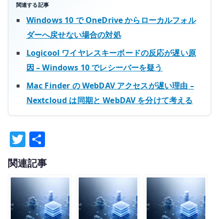
関連する記事
Windows 10 で OneDrive からローカルフォル
ダーへ戻せない場合の対処
Logicool ワイヤレスキーボードの反応が遅い原
因 – Windows 10 でレシーバーを疑う
Mac Finder の WebDAV アクセスが遅い理由 –
Nextcloud は同期と WebDAV を分けて考える
T
共
w
有
関連記事
it
te
r