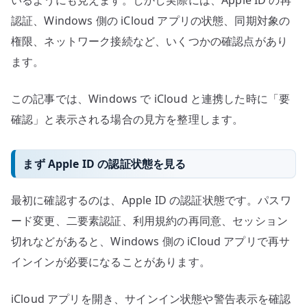
いるようにも見えます。しかし実際には、Apple ID の再
状
認証、Windows 側の iCloud アプリの状態、同期対象の
態
権限、ネットワーク接続など、いくつかの確認点があり
を
ます。
切
り
この記事では、Windows で iCloud と連携した時に「要
分
け
確認」と表示される場合の見方を整理します。
る
へ
まず Apple ID の認証状態を見る
の
最初に確認するのは、Apple ID の認証状態です。パスワ
ード変更、二要素認証、利用規約の再同意、セッション
切れなどがあると、Windows 側の iCloud アプリで再サ
インインが必要になることがあります。
iCloud アプリを開き、サインイン状態や警告表示を確認