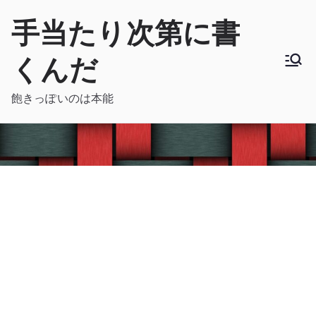
内
手当たり次第に書
容
を
くんだ
ス
キ
飽きっぽいのは本能
ッ
プ