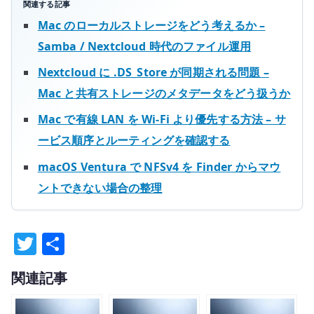
関連する記事
Mac のローカルストレージをどう考えるか –
Samba / Nextcloud 時代のファイル運用
Nextcloud に .DS_Store が同期される問題 –
Mac と共有ストレージのメタデータをどう扱うか
Mac で有線 LAN を Wi-Fi より優先する方法 – サ
ービス順序とルーティングを確認する
macOS Ventura で NFSv4 を Finder からマウ
ントできない場合の整理
T
共
w
有
関連記事
it
te