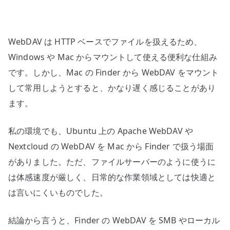
期
と
WebDAV
WebDAV は HTTP ベースでファイルを扱えるため、
を
分
Windows や Mac からマウントして使える便利な仕組み
け
です。しかし、Mac の Finder から WebDAV をマウント
て
して常用しようとすると、かなり遅く感じることがあり
考
ます。
え
る
私の環境でも、Ubuntu 上の Apache WebDAV や
へ
Nextcloud の WebDAV を Mac から Finder で扱う場面
の
がありました。ただ、ファイルサーバーのように使うに
は体感速度が厳しく、日常的な作業領域としては快適と
は言いにくいものでした。
結論から言うと、Finder の WebDAV を SMB やローカル