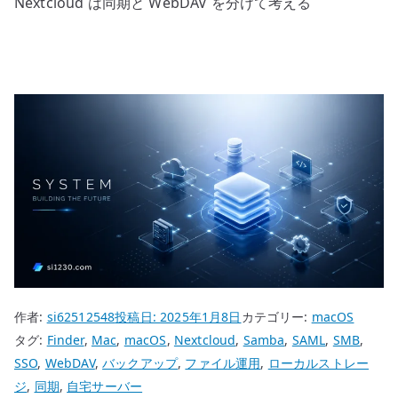
Nextcloud は同期と WebDAV を分けて考える
作者:
si62512548
投稿日:
2025年1月8日
カテゴリー:
macOS
タグ:
Finder
,
Mac
,
macOS
,
Nextcloud
,
Samba
,
SAML
,
SMB
,
SSO
,
WebDAV
,
バックアップ
,
ファイル運用
,
ローカルストレー
ジ
,
同期
,
自宅サーバー