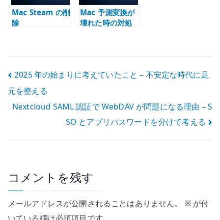
Mac Steam の削
Mac 予測変換が
除
壊れた時の対処
投
2025 年の始まりに考えていたこと – 不安定な時代に足
元を整える
稿
Nextcloud SAML 認証で WebDAV が問題になる理由 – S
ナ
SO とアプリパスワードを分けて考える
ビ
ゲ
ー
コメントを残す
シ
メールアドレスが公開されることはありません。
※
が付
ョ
いている欄は必須項目です