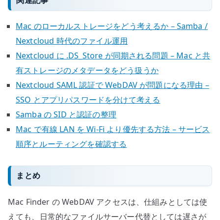
Mac のローカルストレージをどう考えるか – Samba /
Nextcloud 時代のファイル運用
Nextcloud に .DS_Store が同期される問題 – Mac と共
有ストレージのメタデータをどう扱うか
Nextcloud SAML 認証で WebDAV が問題になる理由 –
SSO とアプリパスワードを分けて考える
Samba の SID と認証の整理
Mac で有線 LAN を Wi-Fi より優先する方法 – サービス
順序とルーティングを確認する
まとめ
Mac Finder の WebDAV アクセスは、仕組みとしては使
えても、日常的なファイルサーバー代替としては遅さが