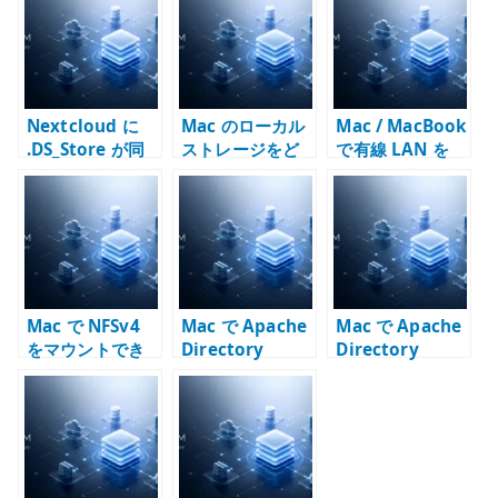
r
Nextcloud に
Mac のローカル
Mac / MacBook
.DS_Store が同
ストレージをど
で有線 LAN を
期される問題 –
う考えるか –
Wi-Fi より優先す
Mac と共有スト
Samba /
る方法 – サービ
レージのメタデ
Nextcloud 時代
ス順序と route
ータをどう扱う
のファイル運用
で確認する
か
Mac で NFSv4
Mac で Apache
Mac で Apache
をマウントでき
Directory
Directory
ない時の確認点 –
Studio が起動し
Studio を x64
Finder と
ない時の確認点 –
Java で起動する
mount_nfs を分
Apple Silicon、
方法 – Apple
けて見る
Java、LDAP /
Silicon の回避策
LDAPS