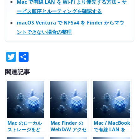
Mac で有線 LAN を Wi-Fi より優先する方法 – サ
ービス順序とルーティングを確認する
macOS Ventura で NFSv4 を Finder からマウ
ントできない場合の整理
T
共
w
有
関連記事
it
te
r
Mac のローカル
Mac Finder の
Mac / MacBook
ストレージをど
WebDAV アクセ
で有線 LAN を
う考えるか –
スが遅い理由 –
Wi-Fi より優先す