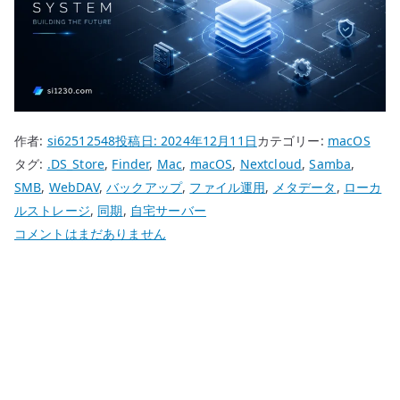
作者:
si62512548
投稿日:
2024年12月11日
カテゴリー:
macOS
タグ:
.DS_Store
,
Finder
,
Mac
,
macOS
,
Nextcloud
,
Samba
,
SMB
,
WebDAV
,
バックアップ
,
ファイル運用
,
メタデータ
,
ローカ
ルストレージ
,
同期
,
自宅サーバー
Nextcloud
コメントはまだありません
に
.DS_Store
が
同
期
さ
れ