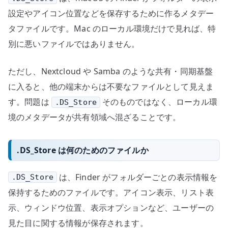
ー
設定やアイコン位置などを保存するために作るメタデー
タ
タファイルです。Mac のローカル環境だけで見れば、特
を
別に悪いファイルではありません。
ど
う
ただし、Nextcloud や Samba のような共有・同期基盤
扱
に入ると、他の端末からは不要なファイルとして見えま
う
か
す。問題は
そのものではなく、ローカル環
.DS_Store
へ
境のメタデータが共有領域へ混ざることです。
の
.DS_Store は何のためのファイルか
は、Finder がフォルダーごとの表示情報を
.DS_Store
保持するためのファイルです。アイコン表示、リスト表
示、ウィンドウ位置、表示オプションなど、ユーザーの
見た目に関する情報が保存されます。