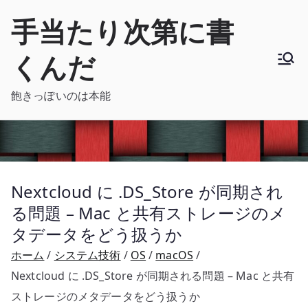
内
手当たり次第に書
容
を
くんだ
ス
キ
飽きっぽいのは本能
ッ
プ
Nextcloud に .DS_Store が同期され
る問題 – Mac と共有ストレージのメ
タデータをどう扱うか
ホーム
システム技術
OS
macOS
Nextcloud に .DS_Store が同期される問題 – Mac と共有
ストレージのメタデータをどう扱うか