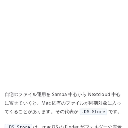
る
問
題
–
Mac
と
共
有
ス
ト
レ
ー
自宅のファイル運用を Samba 中心から Nextcloud 中心
ジ
の
に寄せていくと、Mac 固有のファイルが同期対象に入っ
メ
てくることがあります。その代表が
です。
.DS_Store
タ
デ
は、macOS の Finder がフォルダーの表示
.DS_Store