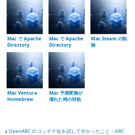
Samba /
Nextcloud は同
る方法 – サービ
Nextcloud 時代
期と WebDAV を
ス順序と route
のファイル運用
分けて考える
で確認する
Mac で Apache
Mac で Apache
Mac Steam の削
Directory
Directory
除
Studio が起動し
Studio を x64
ない時の確認点 –
Java で起動する
Apple Silicon、
方法 – Apple
Java、LDAP /
Silicon の回避策
LDAPS
Mac Ventura
Mac 予測変換が
Homebrew
壊れた時の対処
投
OpenARC のコンテナ化を試して分かったこと – ARC