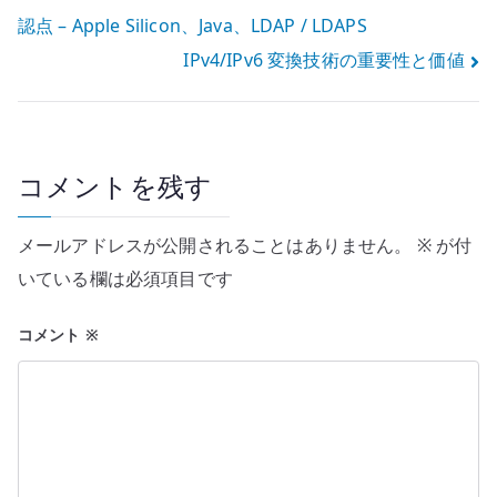
認点 – Apple Silicon、Java、LDAP / LDAPS
稿
IPv4/IPv6 変換技術の重要性と価値
ナ
ビ
ゲ
コメントを残す
ー
メールアドレスが公開されることはありません。
※
が付
シ
いている欄は必須項目です
ョ
コメント
※
ン