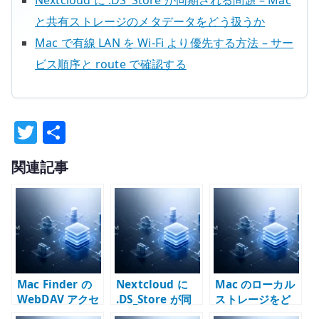
Nextcloud に .DS_Store が同期される問題 – Mac
と共有ストレージのメタデータをどう扱うか
Mac で有線 LAN を Wi-Fi より優先する方法 – サー
ビス順序と route で確認する
T
共
w
有
関連記事
it
te
r
Mac Finder の
Nextcloud に
Mac のローカル
WebDAV アクセ
.DS_Store が同
ストレージをど
スが遅い理由 –
期される問題 –
う考えるか –