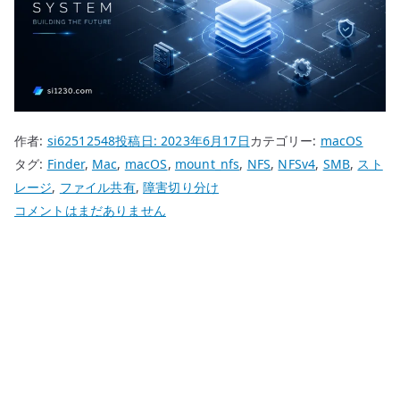
作者:
si62512548
投稿日:
2023年6月17日
カテゴリー:
macOS
タグ:
Finder
,
Mac
,
macOS
,
mount_nfs
,
NFS
,
NFSv4
,
SMB
,
スト
レージ
,
ファイル共有
,
障害切り分け
Mac
コメントはまだありません
で
NFSv4
を
マ
ウ
ン
ト
で