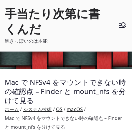
内
手当たり次第に書
容
を
くんだ
ス
キ
飽きっぽいのは本能
ッ
プ
Mac で NFSv4 をマウントできない時
の確認点 – Finder と mount_nfs を分
けて見る
ホーム
システム技術
OS
macOS
Mac で NFSv4 をマウントできない時の確認点 – Finder
と mount_nfs を分けて見る