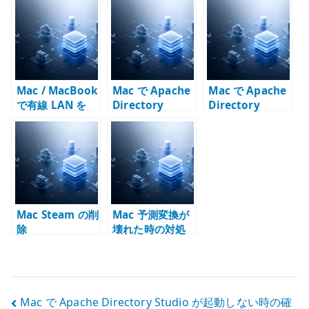
Nextcloud は同
Mac と共有スト
Samba /
期と WebDAV を
レージのメタデ
Nextcloud 時代
分けて考える
ータをどう扱う
のファイル運用
か
Mac / MacBook
Mac で Apache
Mac で Apache
で有線 LAN を
Directory
Directory
Wi-Fi より優先す
Studio が起動し
Studio を x64
る方法 – サービ
ない時の確認点 –
Java で起動する
ス順序と route
Apple Silicon、
方法 – Apple
で確認する
Java、LDAP /
Silicon の回避策
LDAPS
Mac Steam の削
Mac 予測変換が
除
壊れた時の対処
投
Mac で Apache Directory Studio が起動しない時の確