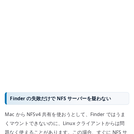
き
な
い
時
の
確
認
点
–
Finder
と
mount_nfs
Finder の失敗だけで NFS サーバーを疑わない
を
分
Mac から NFSv4 共有を使おうとして、Finder ではうま
け
くマウントできないのに、Linux クライアントからは問
て
見
題なく使えることがあります。この場合、すぐに NFS サ