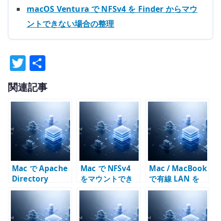
macOS Ventura で NFSv4 を Finder からマウ
ントできない場合の整理
T
共
w
有
関連記事
it
te
r
Mac で Apache
Mac で NFSv4
Mac / MacBook
Directory
をマウントでき
で有線 LAN を
Studio を x64
ない時の確認点 –
Wi-Fi より優先す
Java で起動する
Finder と
る方法 – サービ
方法 – Apple
mount_nfs を分
ス順序と route
Silicon の回避策
けて見る
で確認する