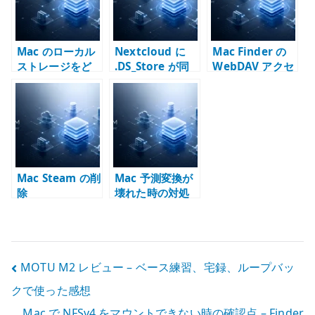
Mac のローカル
Nextcloud に
Mac Finder の
ストレージをど
.DS_Store が同
WebDAV アクセ
う考えるか –
期される問題 –
スが遅い理由 –
Samba /
Mac と共有スト
Nextcloud は同
Nextcloud 時代
レージのメタデ
期と WebDAV を
のファイル運用
ータをどう扱う
分けて考える
か
Mac Steam の削
Mac 予測変換が
除
壊れた時の対処
投
MOTU M2 レビュー – ベース練習、宅録、ループバッ
クで使った感想
稿
Mac で NFSv4 をマウントできない時の確認点 – Finder