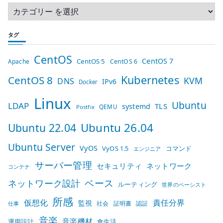
タグ
CentOS
CentOS 7
CentOS 5
Apache
CentOS 6
Kubernetes
CentOS 8
KVM
DNS
IPv6
Docker
Linux
Ubuntu
LDAP
TLS
systemd
QEMU
Postfix
Ubuntu 26.04
Ubuntu 22.04
Ubuntu Server
VyOS
VyOS 1.5
コマンド
エンジニア
サーバー管理
セキュリティ
ネットワーク
コンテナ
ベース
ネットワーク設計
ルーティング
世界のベーシスト
所感
仮想化
責任分界
監視
社会
証明書
認証
仕事
音楽
音楽機材
運用設計
食生活