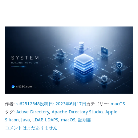
作者:
si62512548
投稿日:
2023年6月17日
カテゴリー:
macOS
タグ:
Active Directory
,
Apache Directory Studio
,
Apple
Silicon
,
Java
,
LDAP
,
LDAPS
,
macOS
,
証明書
Mac
コメントはまだありません
で