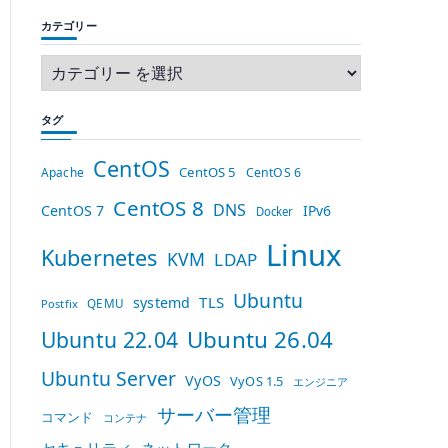
カテゴリー
タグ
CentOS
CentOS 5
Apache
CentOS 6
CentOS 8
DNS
CentOS 7
IPv6
Docker
Linux
Kubernetes
KVM
LDAP
Ubuntu
TLS
systemd
QEMU
Postfix
Ubuntu 26.04
Ubuntu 22.04
Ubuntu Server
VyOS
VyOS 1.5
エンジニア
サーバー管理
コマンド
コンテナ