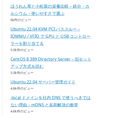
ほうれん草と小松菜の栄養比較 – 鉄分・カ
ルシウム・使いやすさで選ぶ
6k件のビュー
Ubuntu 22.04 KVM PCI パススルー –
IOMMU / VFIO で GPU と USB コントロー
ラーを割り当てる
5.5k件のビュー
CentOS 8 389 Directory Server – 旧セット
アップ方式を読む
5.3k件のビュー
Ubuntu 22.04 サーバー管理ガイド
4.6k件のビュー
.local ドメインを社内 DNS で使うべきでは
ない理由 – mDNS と名前解決の衝突
4.6k件のビュー