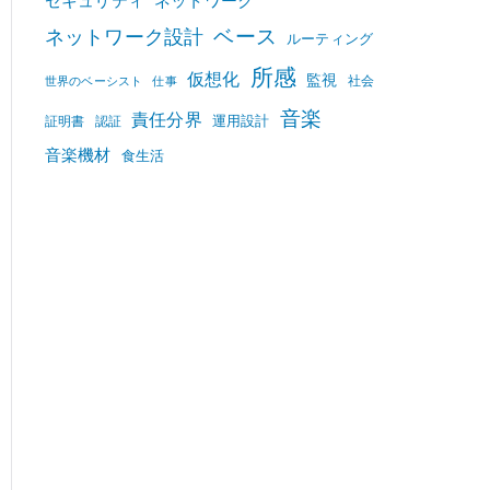
セキュリティ
ネットワーク
ベース
ネットワーク設計
ルーティング
所感
仮想化
監視
社会
世界のベーシスト
仕事
音楽
責任分界
運用設計
証明書
認証
音楽機材
食生活