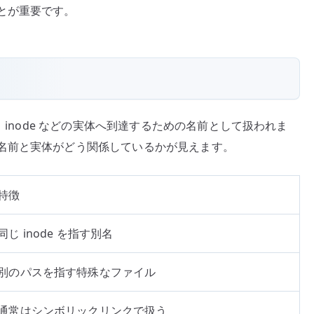
とが重要です。
リ
ッ
ク
リ
ン
ク
、inode などの実体へ到達するための名前として扱われま
へ
の
名前と実体がどう関係しているかが見えます。
特徴
同じ inode を指す別名
別のパスを指す特殊なファイル
通常はシンボリックリンクで扱う