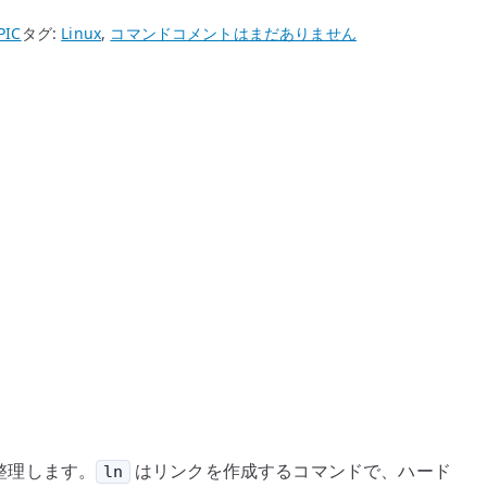
LPIC
PIC
タグ:
Linux
,
コマンド
コメントはまだありません
ln
コ
マ
ン
ド
–
ハ
ー
ド
リ
ン
ク
と
シ
ン
整理します。
はリンクを作成するコマンドで、ハード
ln
ボ