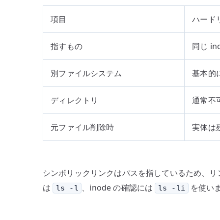
項目
ハード
指すもの
同じ in
別ファイルシステム
基本的
ディレクトリ
通常不
元ファイル削除時
実体は
シンボリックリンクはパスを指しているため、リ
は
、inode の確認には
を使い
ls -l
ls -li