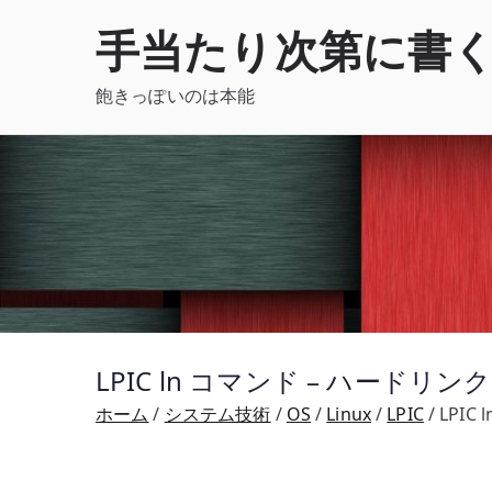
内
手当たり次第に書
容
を
飽きっぽいのは本能
ス
キ
ッ
プ
LPIC ln コマンド – ハード
ホーム
システム技術
OS
Linux
LPIC
LPI