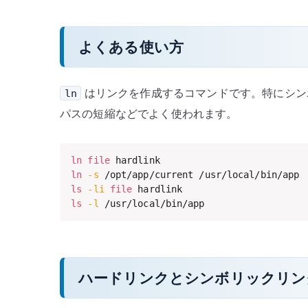
よくある使い方
はリンクを作成するコマンドです。特にシン
ln
パスの短縮などでよく使われます。
ln
file
ln
-s
ls
-li
file
ls
-l
 /usr/local/bin/app
ハードリンクとシンボリックリン