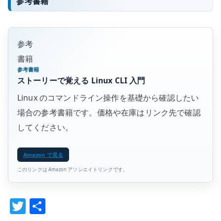
参考書籍
参考
書籍
参考書籍
ストーリーで覚える Linux CLI 入門
Linux のコマンドライン操作を基礎から確認したい
場合の参考書籍です。価格や在庫はリンク先で確認
してください。
Amazon で見る
このリンクは Amazon アソシエイトリンクです。
T
共