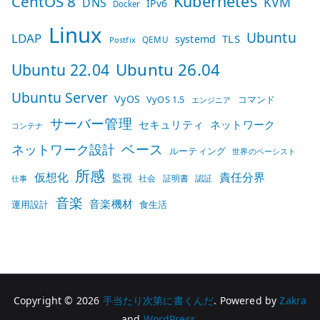
Kubernetes
CentOS 8
KVM
DNS
IPv6
Docker
Linux
Ubuntu
LDAP
TLS
systemd
QEMU
Postfix
Ubuntu 26.04
Ubuntu 22.04
Ubuntu Server
VyOS
VyOS 1.5
コマンド
エンジニア
サーバー管理
セキュリティ
ネットワーク
コンテナ
ベース
ネットワーク設計
ルーティング
世界のベーシスト
所感
仮想化
責任分界
監視
社会
証明書
認証
仕事
音楽
音楽機材
運用設計
食生活
Copyright © 2026
手当たり次第に書くんだ
. Powered by
Zakra
and
WordPress
.