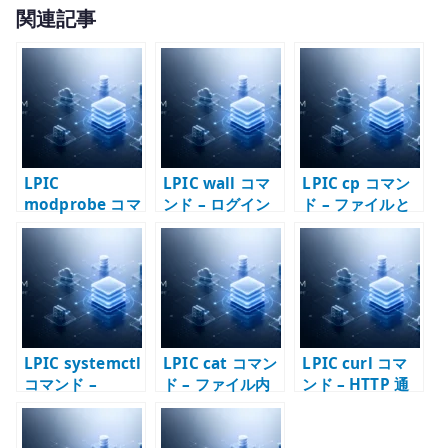
w
有
関連記事
it
te
r
LPIC
LPIC wall コマ
LPIC cp コマン
modprobe コマ
ンド – ログイン
ド – ファイルと
ンド – カーネル
ユーザーへメッ
ディレクトリを
モジュールを管
セージを送る
コピーする
理する
LPIC systemctl
LPIC cat コマン
LPIC curl コマ
コマンド –
ド – ファイル内
ンド – HTTP 通
systemd unit
容を表示する
信を確認する
を操作する