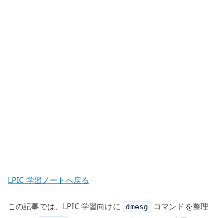
–
カ
ー
ネ
ル
メ
ッ
セ
ー
ジ
を
確
認
す
LPIC 学習ノートへ戻る
る
へ
この記事では、LPIC 学習向けに
コマンドを整理
の
dmesg