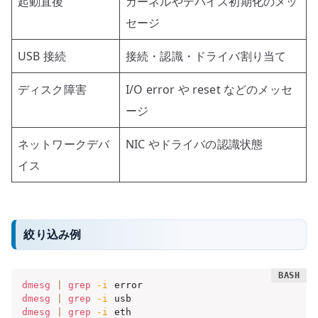
起動直後
カーネルやデバイス初期化のメッ
セージ
USB 接続
接続・認識・ドライバ割り当て
ディスク障害
I/O error や reset などのメッセ
ージ
ネットワークデバ
NIC やドライバの認識状態
イス
絞り込み例
dmesg
|
grep
-i
dmesg
|
grep
-i
dmesg
|
grep
-i