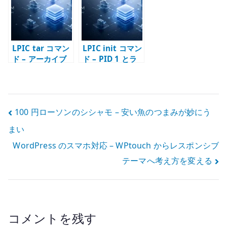
LPIC tar コマン
LPIC init コマン
ド – アーカイブ
ド – PID 1 とラ
作成と展開
ンレベルの基本
投
100 円ローソンのシシャモ – 安い魚のつまみが妙にう
まい
稿
WordPress のスマホ対応 – WPtouch からレスポンシブ
ナ
テーマへ考え方を変える
ビ
ゲ
ー
コメントを残す