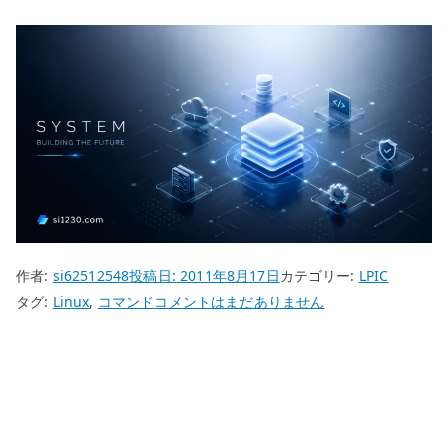
作者:
si62512548
投稿日:
2011年8月17日
カテゴリー:
LPIC
LPIC
タグ:
Linux
,
コマンド
コメントはまだありません
dmesg
コ
マ
ン
ド