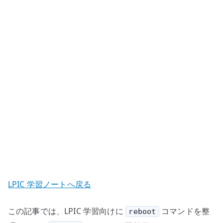
–
Linux
を
再
起
動
す
る
へ
の
LPIC 学習ノートへ戻る
この記事では、LPIC 学習向けに
コマンドを整
reboot