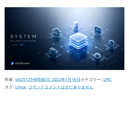
作者:
si62512548
投稿日:
2022年1月16日
カテゴリー:
LPIC
LPIC
タグ:
Linux
,
コマンド
コメントはまだありません
reboot
コ
マ
ン
ド