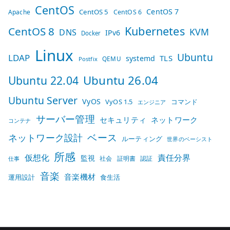
CentOS
CentOS 7
CentOS 5
Apache
CentOS 6
Kubernetes
CentOS 8
KVM
DNS
IPv6
Docker
Linux
Ubuntu
LDAP
TLS
systemd
QEMU
Postfix
Ubuntu 26.04
Ubuntu 22.04
Ubuntu Server
VyOS
VyOS 1.5
コマンド
エンジニア
サーバー管理
セキュリティ
ネットワーク
コンテナ
ベース
ネットワーク設計
ルーティング
世界のベーシスト
所感
仮想化
責任分界
監視
社会
証明書
認証
仕事
音楽
音楽機材
運用設計
食生活