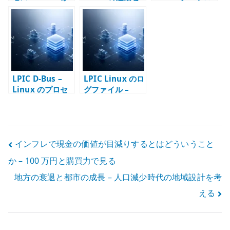
起動する流れ
サービス管理
ーダーの基本
LPIC D-Bus –
LPIC Linux のロ
Linux のプロセ
グファイル –
ス間通信を理解
/var/log と
する
journal を確認
する
投
インフレで現金の価値が目減りするとはどういうこと
か – 100 万円と購買力で見る
稿
地方の衰退と都市の成長 – 人口減少時代の地域設計を考
ナ
える
ビ
ゲ