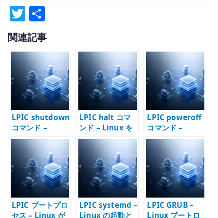
T
共
w
有
関連記事
it
te
r
LPIC shutdown
LPIC halt コマ
LPIC poweroff
コマンド –
ンド – Linux を
コマンド –
Linux を安全に
停止する
Linux を停止し
停止・再起動す
て電源断する
る
LPIC ブートプロ
LPIC systemd –
LPIC GRUB –
セス – Linux が
Linux の起動と
Linux ブートロ