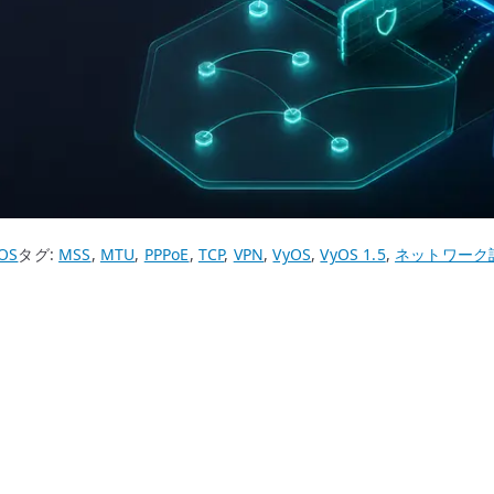
OS
タグ:
MSS
,
MTU
,
PPPoE
,
TCP
,
VPN
,
VyOS
,
VyOS 1.5
,
ネットワーク