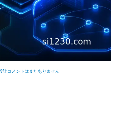
VyOS
設計
コメントはまだありません
TCP
MSS
clamp
設
定
–
PPPoE
/