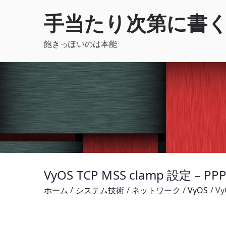
内
手当たり次第に書
容
を
飽きっぽいのは本能
ス
キ
ッ
プ
VyOS TCP MSS clamp 設定 –
ホーム
システム技術
ネットワーク
VyOS
Vy