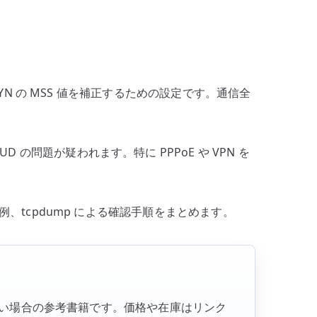
VPN
経
路
で
詰
CP SYN の MSS 値を補正するための設定です。通信全
ま
り
を
UD の問題が疑われます。特に PPPoE や VPN を
防
ぐ
へ
の設定例、tcpdump による確認手順をまとめます。
の
したい場合の参考書籍です。価格や在庫はリンク