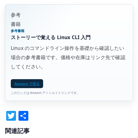
参考
書籍
参考書籍
ストーリーで覚える Linux CLI 入門
Linux のコマンドライン操作を基礎から確認したい
場合の参考書籍です。価格や在庫はリンク先で確認
してください。
Amazon で見る
このリンクは Amazon アソシエイトリンクです。
T
共
w
有
関連記事
it