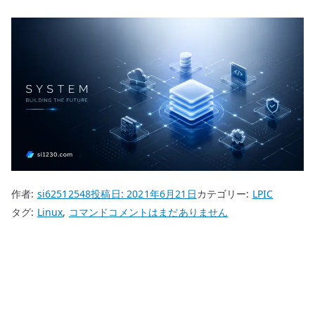
作者:
si62512548
投稿日:
2021年6月21日
カテゴリー:
LPIC
LPIC
タグ:
Linux
,
コマンド
コメントはまだありません
cat
コ
マ
ン
ド