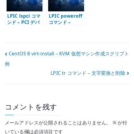
LPIC lspci コマ
LPIC poweroff
ンド – PCI デバ
コマンド –
イスを確認する
Linux を停止し
て電源断する
投
CentOS 8 virt-install – KVM 仮想マシン作成スクリプト
例
稿
LPIC tr コマンド – 文字変換と削除
ナ
ビ
ゲ
コメントを残す
ー
メールアドレスが公開されることはありません。
※
が付
シ
いている欄は必須項目です