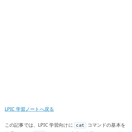
–
フ
ァ
イ
ル
内
容
を
表
示
す
る
へ
の
LPIC 学習ノートへ戻る
この記事では、LPIC 学習向けに
コマンドの基本を
cat