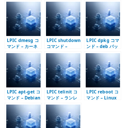
te
r
LPIC dmesg コ
LPIC shutdown
LPIC dpkg コマ
マンド – カーネ
コマンド –
ンド – deb パッ
ルメッセージを
Linux を安全に
ケージを直接扱
確認する
停止・再起動す
う
る
LPIC apt-get コ
LPIC telinit コ
LPIC reboot コ
マンド – Debian
マンド – ランレ
マンド – Linux
系パッケージ管
ベルを切り替え
を再起動する
理の基本
る