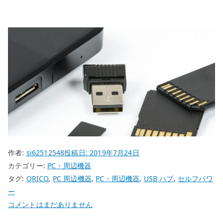
作者:
si62512548
投稿日:
2019年7月24日
カテゴリー:
PC・周辺機器
タグ:
ORICO
,
PC 周辺機器
,
PC・周辺機器
,
USB ハブ
,
セルフパワ
ー
ORICO
コメントはまだありません
A3H4-