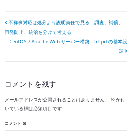
ート PC としての
の低価格パーツ
使い勝手
と体感性能
投
不祥事対応は処分より説明責任で見る – 調査、補償、
再発防止、統治を分けて考える
稿
CentOS 7 Apache Web サーバー構築 – httpd の基本設
ナ
定
ビ
ゲ
ー
コメントを残す
シ
メールアドレスが公開されることはありません。
※
が付
ョ
いている欄は必須項目です
ン
コメント
※