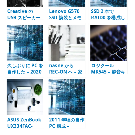
Creative の
Lenovo G570
SSD 2 本で
USB スピーカー
SSD 換装とメモ
RAID0 を構成し
– 低価格でも使い
リ増強 – 古いノ
た記録 – 自宅サ
やすい PC スピー
ート PC を延命し
ーバーのストレ
カー
た記録
ージ実験
久しぶりに PC を
nasne から
ロジクール
自作した – 2020
REC-ON へ – 家
MK545 – 静音キ
年のパーツ構成
庭内録画環境を
ーボードとマウ
を振り返る
移行した記録
スを仕事用に使
う
ASUS ZenBook
2011 年頃の自作
UX334FAC-
PC 構成 –
A4113T – 小型ノ
Windows 7 時代