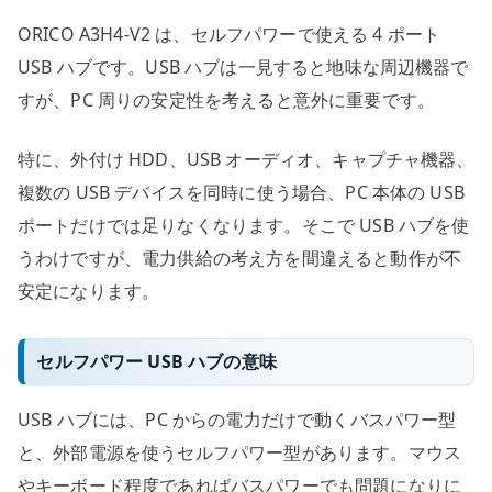
ー
ORICO A3H4-V2 は、セルフパワーで使える 4 ポート
ト
USB
USB ハブです。USB ハブは一見すると地味な周辺機器で
ハ
すが、PC 周りの安定性を考えると意外に重要です。
ブ
へ
特に、外付け HDD、USB オーディオ、キャプチャ機器、
の
複数の USB デバイスを同時に使う場合、PC 本体の USB
ポートだけでは足りなくなります。そこで USB ハブを使
うわけですが、電力供給の考え方を間違えると動作が不
安定になります。
セルフパワー USB ハブの意味
USB ハブには、PC からの電力だけで動くバスパワー型
と、外部電源を使うセルフパワー型があります。マウス
やキーボード程度であればバスパワーでも問題になりに