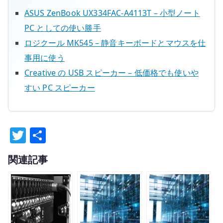
ASUS ZenBook UX334FAC-A4113T – 小型ノート
PC としての使い勝手
ロジクール MK545 – 静音キーボードとマウスを仕
事用に使う
Creative の USB スピーカー – 低価格でも使いや
すい PC スピーカー
T
共
w
有
関連記事
it
te
r