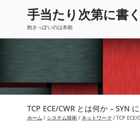
内
手当たり次第に書
容
を
飽きっぽいのは本能
ス
キ
ッ
プ
TCP ECE/CWR とは何か – SYN
ホーム
システム技術
ネットワーク
TCP ECE