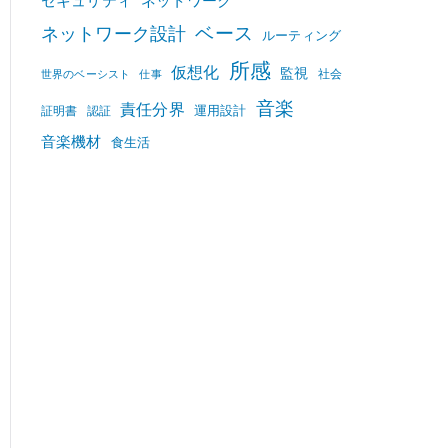
セキュリティ
ネットワーク
ベース
ネットワーク設計
ルーティング
所感
仮想化
監視
社会
世界のベーシスト
仕事
音楽
責任分界
運用設計
証明書
認証
音楽機材
食生活