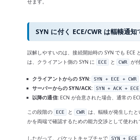
せます。
SYN に付く ECE/CWR は輻輳通
誤解しやすいのは、接続開始時の SYN でも ECE 
は、クライアント側の SYN に
と
が付
ECE
CWR
クライアントからの SYN
:
SYN + ECE + CWR
サーバーからの SYN/ACK
:
SYN + ACK + ECE
以降の通信
: ECN が合意された場合、通常の E
この段階の
と
は、輻輳が発生したと
ECE
CWR
かを両端で確認するための能力交渉として使われ
したがって、パケットキャプチャで
SYN + ECE 