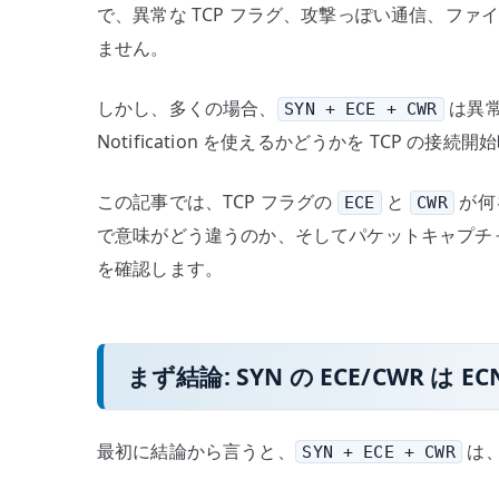
で、異常な TCP フラグ、攻撃っぽい通信、フ
と
ません。
ECN
の
しかし、多くの場合、
は異常で
SYN + ECE + CWR
仕
Notification を使えるかどうかを TCP の
組
み
へ
この記事では、TCP フラグの
と
が何
ECE
CWR
の
で意味がどう違うのか、そしてパケットキャプチ
を確認します。
まず結論: SYN の ECE/CWR は 
最初に結論から言うと、
は、
SYN + ECE + CWR