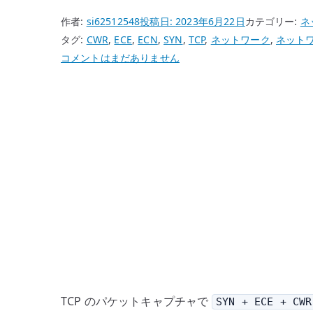
作者:
si62512548
投稿日:
2023年6月22日
カテゴリー:
ネ
タグ:
CWR
,
ECE
,
ECN
,
SYN
,
TCP
,
ネットワーク
,
ネット
TCP
コメントはまだありません
ECE/CWR
と
は
何
か
–
SYN
に
ECE/CWR
が
付
く
理
TCP のパケットキャプチャで
SYN + ECE + CWR
由