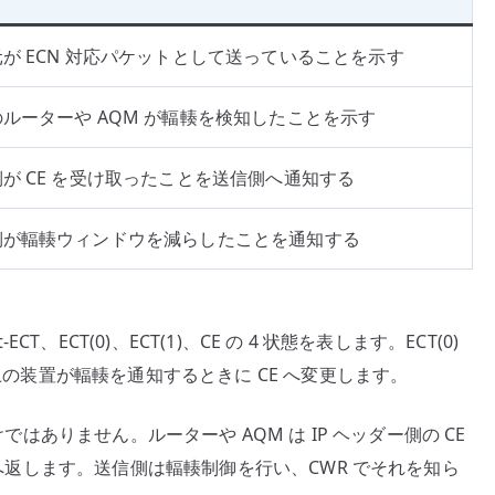
が ECN 対応パケットとして送っていることを示す
ルーターや AQM が輻輳を検知したことを示す
が CE を受け取ったことを送信側へ通知する
側が輻輳ウィンドウを減らしたことを通知する
CT、ECT(0)、ECT(1)、CE の 4 状態を表します。ECT(0)
路上の装置が輻輳を通知するときに CE へ変更します。
けではありません。ルーターや AQM は IP ヘッダー側の CE
信側へ返します。送信側は輻輳制御を行い、CWR でそれを知ら