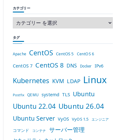
カテゴリー
タグ
CentOS
CentOS 5
Apache
CentOS 6
CentOS 8
DNS
CentOS 7
IPv6
Docker
Linux
Kubernetes
KVM
LDAP
Ubuntu
TLS
systemd
QEMU
Postfix
Ubuntu 26.04
Ubuntu 22.04
Ubuntu Server
VyOS
VyOS 1.5
エンジニア
サーバー管理
コマンド
コンテナ