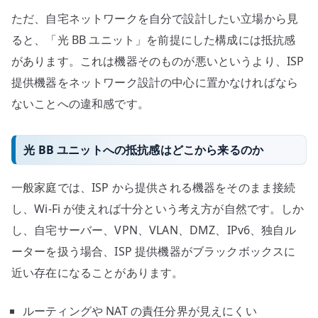
ッ
ただ、自宅ネットワークを自分で設計したい立場から見
ト
ると、「光 BB ユニット」を前提にした構成には抵抗感
ワ
があります。これは機器そのものが悪いというより、ISP
ー
提供機器をネットワーク設計の中心に置かなければなら
ク
設
ないことへの違和感です。
計
の
光 BB ユニットへの抵抗感はどこから来るのか
自
由
一般家庭では、ISP から提供される機器をそのまま接続
度
し、Wi-Fi が使えれば十分という考え方が自然です。しか
へ
し、自宅サーバー、VPN、VLAN、DMZ、IPv6、独自ル
の
ーターを扱う場合、ISP 提供機器がブラックボックスに
近い存在になることがあります。
ルーティングや NAT の責任分界が見えにくい