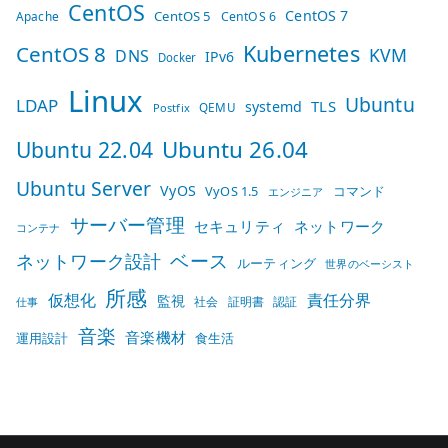
CentOS
CentOS 7
CentOS 5
Apache
CentOS 6
Kubernetes
CentOS 8
KVM
DNS
IPv6
Docker
Linux
Ubuntu
LDAP
TLS
systemd
QEMU
Postfix
Ubuntu 26.04
Ubuntu 22.04
Ubuntu Server
VyOS
VyOS 1.5
コマンド
エンジニア
サーバー管理
セキュリティ
ネットワーク
コンテナ
ベース
ネットワーク設計
ルーティング
世界のベーシスト
所感
仮想化
責任分界
監視
社会
証明書
認証
仕事
音楽
音楽機材
運用設計
食生活