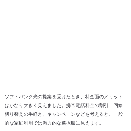
じ
る
抵
抗
感
–
ISP
提
供
ル
ー
タ
ソフトバンク光の提案を受けたとき、料金面のメリット
ー
と
はかなり大きく見えました。携帯電話料金の割引、回線
自
切り替えの手軽さ、キャンペーンなどを考えると、一般
宅
的な家庭利用では魅力的な選択肢に見えます。
ネ