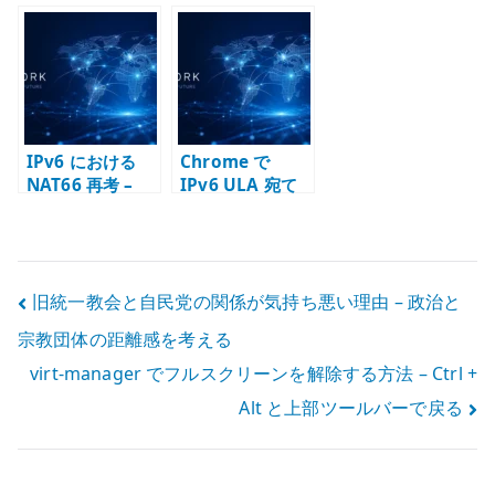
と DHCPv6 の役
基盤用スイッチ
価値
割整理
として見る –
VLAN、管理機
能、IPv6 対応範
囲の考え方
IPv6 における
Chrome で
NAT66 再考 –
IPv6 ULA 宛て
ULA、GUA、
HTTPS が開けな
Prefix 設計主
い時に見ること –
権、IPv4 NAT の
Firefox との差分
設計抽象
を切り分ける
投
旧統一教会と自民党の関係が気持ち悪い理由 – 政治と
宗教団体の距離感を考える
稿
virt-manager でフルスクリーンを解除する方法 – Ctrl +
ナ
Alt と上部ツールバーで戻る
ビ
ゲ