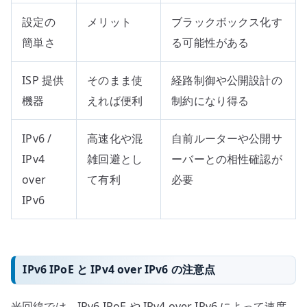
設定の
メリット
ブラックボックス化す
簡単さ
る可能性がある
ISP 提供
そのまま使
経路制御や公開設計の
機器
えれば便利
制約になり得る
IPv6 /
高速化や混
自前ルーターや公開サ
IPv4
雑回避とし
ーバーとの相性確認が
over
て有利
必要
IPv6
IPv6 IPoE と IPv4 over IPv6 の注意点
光回線では、IPv6 IPoE や IPv4 over IPv6 によって速度