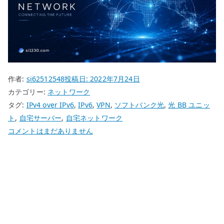
作者:
si62512548
投稿日:
2022年7月24日
カテゴリー:
ネットワーク
タグ:
IPv4 over IPv6
,
IPv6
,
VPN
,
ソフトバンク光
,
光 BB ユニッ
ト
,
自宅サーバー
,
自宅ネットワーク
光
コメントはまだありません
BB
ユ
ニ
ッ
ト
に
感