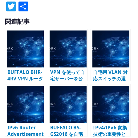
T
共
w
有
関連記事
it
te
r
BUFFALO BHR-
VPN を使って自
自宅用 VLAN 対
4RV VPN ルータ
宅サーバーを公
応スイッチの選
ーを今どう見る
開する考え方 –
び方 – タグ
か – PPTP 時代
共有回線、
VLAN、管理機
の自宅ネットワ
DMZ、管理経路
能、仮想化環境
ーク機器を読み
を整理する
を整理する
替える
IPv6 Router
BUFFALO BS-
IPv4/IPv6 変換
Advertisement
GS2016 を自宅
技術の重要性と