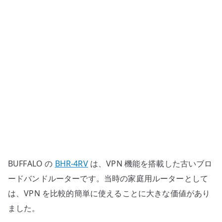
を
今
ど
う
見
る
か
–
PPTP
時
代
の
BUFFALO の
BHR-4RV
は、VPN 機能を搭載した古いブロ
自
宅
ードバンドルーターです。当時の家庭用ルーターとして
ネ
は、VPN を比較的簡単に使えることに大きな価値があり
ッ
ました。
ト