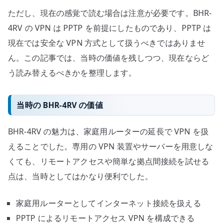
ワ
ただし、現在の感覚で読む場合は注意が必要です。BHR-
ー
4RV の VPN は PPTP を前提にしたものであり、PPTP は
ク
現在では安全な VPN 方式として扱うべきではありませ
機
ん。この記事では、当時の価値を残しつつ、現在ならど
器
を
う読み替えるべきかを整理します。
読
み
当時の BHR-4RV の価値
替
え
BHR-4RV の魅力は、家庭用ルーターの延長で VPN を扱
る
えることでした。専用の VPN 装置やサーバーを用意しな
へ
くても、リモートアクセスや簡単な拠点間接続を試せる
の
点は、当時としてはかなり便利でした。
家庭用ルーターとしてインターネット接続を扱える
PPTP によるリモートアクセス VPN を構成できる