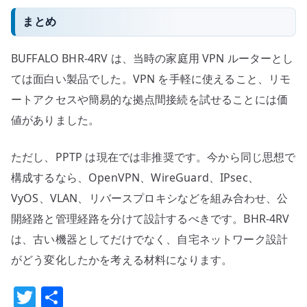
まとめ
BUFFALO BHR-4RV は、当時の家庭用 VPN ルーターとし
ては面白い製品でした。VPN を手軽に使えること、リモ
ートアクセスや簡易的な拠点間接続を試せることには価
値がありました。
ただし、PPTP は現在では非推奨です。今から同じ思想で
構成するなら、OpenVPN、WireGuard、IPsec、
VyOS、VLAN、リバースプロキシなどを組み合わせ、公
開経路と管理経路を分けて設計するべきです。BHR-4RV
は、古い機器としてだけでなく、自宅ネットワーク設計
がどう変化したかを考える材料になります。
T
共