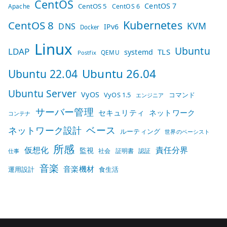
CentOS
CentOS 7
CentOS 5
Apache
CentOS 6
Kubernetes
CentOS 8
KVM
DNS
IPv6
Docker
Linux
Ubuntu
LDAP
TLS
systemd
QEMU
Postfix
Ubuntu 26.04
Ubuntu 22.04
Ubuntu Server
VyOS
VyOS 1.5
コマンド
エンジニア
サーバー管理
セキュリティ
ネットワーク
コンテナ
ベース
ネットワーク設計
ルーティング
世界のベーシスト
所感
仮想化
責任分界
監視
社会
証明書
認証
仕事
音楽
音楽機材
運用設計
食生活