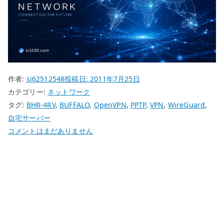
作者:
si62512548
投稿日:
2011年7月25日
カテゴリー:
ネットワーク
タグ:
BHR-4RV
,
BUFFALO
,
OpenVPN
,
PPTP
,
VPN
,
WireGuard
,
自宅サーバー
BUFFALO
コメントはまだありません
BHR-
4RV
VPN
ル
ー
タ
ー