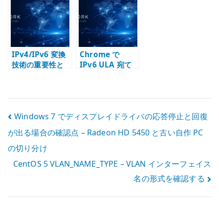
能、仮想化環境
る – NAT66 以前
を整理する
の試行錯誤
IPv4/IPv6 変換
Chrome で
技術の重要性と
IPv6 ULA 宛て
価値
HTTPS が開けな
い時に見ること –
Firefox との差分
を切り分ける
投
Windows 7 でディスプレイドライバの応答停止と回復
が出る場合の確認点 – Radeon HD 5450 と古い自作 PC
稿
の切り分け
ナ
CentOS 5 VLAN_NAME_TYPE – VLAN インターフェイス
ビ
名の形式を確認する
ゲ
ー