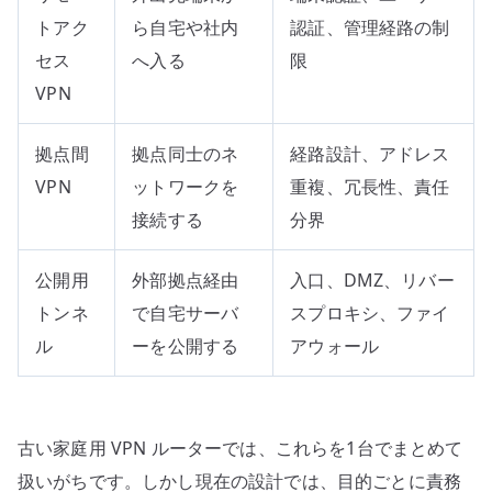
トアク
ら自宅や社内
認証、管理経路の制
セス
へ入る
限
VPN
拠点間
拠点同士のネ
経路設計、アドレス
VPN
ットワークを
重複、冗長性、責任
接続する
分界
公開用
外部拠点経由
入口、DMZ、リバー
トンネ
で自宅サーバ
スプロキシ、ファイ
ル
ーを公開する
アウォール
古い家庭用 VPN ルーターでは、これらを1台でまとめて
扱いがちです。しかし現在の設計では、目的ごとに責務