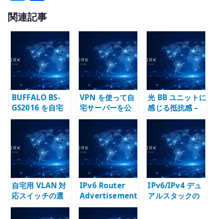
w
有
関連記事
it
te
r
BUFFALO BS-
VPN を使って自
光 BB ユニットに
GS2016 を自宅
宅サーバーを公
感じる抵抗感 –
基盤用スイッチ
開する考え方 –
ISP 提供ルーター
として見る –
共有回線、
と自宅ネットワ
VLAN、管理機
DMZ、管理経路
ーク設計の自由
能、IPv6 対応範
を整理する
度
囲の考え方
自宅用 VLAN 対
IPv6 Router
IPv6/IPv4 デュ
応スイッチの選
Advertisement
アルスタックの
び方 – タグ
と DHCPv6 の役
インターネット
VLAN、管理機
割整理
接続を OSS で作