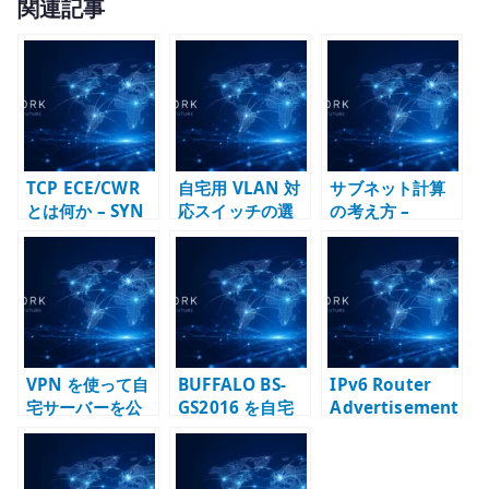
関連記事
it
te
r
TCP ECE/CWR
自宅用 VLAN 対
サブネット計算
とは何か – SYN
応スイッチの選
の考え方 –
に ECE/CWR が
び方 – タグ
CIDR、ネットマ
付く理由と ECN
VLAN、管理機
スク、利用可能
の仕組み
能、仮想化環境
IP 数を整理する
を整理する
VPN を使って自
BUFFALO BS-
IPv6 Router
宅サーバーを公
GS2016 を自宅
Advertisement
開する考え方 –
基盤用スイッチ
と DHCPv6 の役
共有回線、
として見る –
割整理
DMZ、管理経路
VLAN、管理機