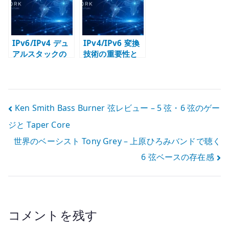
を整理する
能、IPv6 対応範
囲の考え方
IPv6/IPv4 デュ
IPv4/IPv6 変換
アルスタックの
技術の重要性と
インターネット
価値
接続を OSS で作
る – NAT66 以前
の試行錯誤
投
Ken Smith Bass Burner 弦レビュー – 5 弦・6 弦のゲー
ジと Taper Core
稿
世界のベーシスト Tony Grey – 上原ひろみバンドで聴く
ナ
6 弦ベースの存在感
ビ
ゲ
ー
コメントを残す