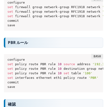
set
 firewall group network-group RFC1918 network 
'1
set
 firewall group network-group RFC1918 network 
'1
set
 firewall group network-group RFC1918 network 
'1
commit

save
PBR ルール
set
 policy route PBR rule 
10
source
 address 
'192.16
set
 policy route PBR rule 
10
 destination group netw
set
 policy route PBR rule 
10
set
 table 
'100'
set
 interfaces ethernet eth1 policy route 
'PBR'
commit

save
確認