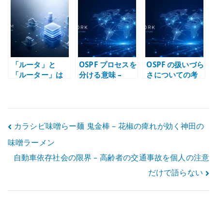
te
r
「ルータ」と
OSPF プロセスを
OSPF の扱いづら
「ルーター」は
分ける意味 –
さについての考
どっちを使うべ
LSDB と再配送境
察
きか – 技術文書
界で考える
の表記統一を考
える
投
カラシビ味噌らー麺 鬼金棒 – 花椒の痺れが効く神田の
味噌ラーメン
稿
自動車依存社会の限界 – 高齢者の交通事故を個人の注意
ナ
だけで語らない
ビ
ゲ