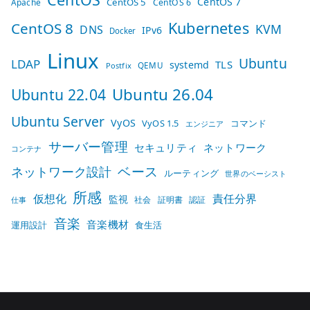
CentOS 7
CentOS 5
Apache
CentOS 6
Kubernetes
CentOS 8
KVM
DNS
IPv6
Docker
Linux
Ubuntu
LDAP
TLS
systemd
QEMU
Postfix
Ubuntu 26.04
Ubuntu 22.04
Ubuntu Server
VyOS
VyOS 1.5
コマンド
エンジニア
サーバー管理
セキュリティ
ネットワーク
コンテナ
ベース
ネットワーク設計
ルーティング
世界のベーシスト
所感
仮想化
責任分界
監視
社会
証明書
認証
仕事
音楽
音楽機材
運用設計
食生活