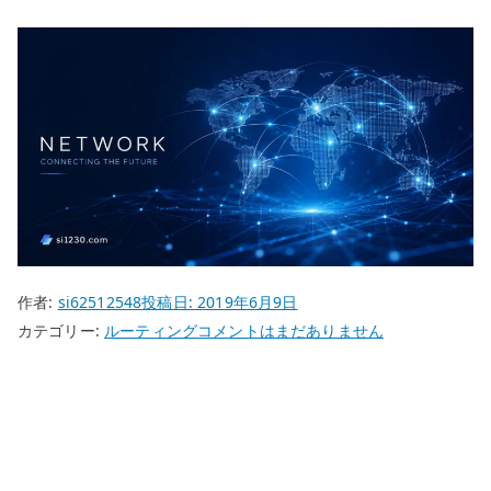
作者:
si62512548
投稿日:
2019年6月9日
EdgeRouter
カテゴリー:
ルーティング
コメントはまだありません
で
PBR
–
Policy
Based