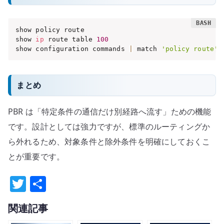
show policy route

show 
ip
 route table 
100
show configuration commands 
|
 match 
'policy route'
まとめ
PBR は「特定条件の通信だけ別経路へ流す」ための機能
です。設計としては強力ですが、標準のルーティングか
ら外れるため、対象条件と除外条件を明確にしておくこ
とが重要です。
T
共
w
有
関連記事
it