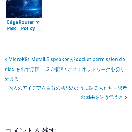
の IP だけを使う
る
べきではない理
由
EdgeRouter で
PBR – Policy
Based Routing
の基本
投
MicroK8s MetalLB speaker が socket permission de
nied を出す原因 – L2 / 権限 / ホストネットワークを切り
稿
分ける
ナ
他人のアイデアを自分の発想のように語る人たち – 思考
ビ
の因果を失う危うさ
ゲ
ー
コメントを残す