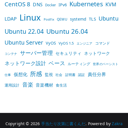
Kubernetes
CentOS 8
KVM
DNS
IPv6
Docker
Linux
Ubuntu
LDAP
TLS
systemd
QEMU
Postfix
Ubuntu 26.04
Ubuntu 22.04
Ubuntu Server
VyOS
VyOS 1.5
コマンド
エンジニア
サーバー管理
セキュリティ
ネットワーク
コンテナ
ベース
ネットワーク設計
ルーティング
世界のベーシスト
所感
仮想化
責任分界
監視
社会
証明書
認証
仕事
音楽
音楽機材
運用設計
食生活
Copyright © 2026
手当たり次第に書くんだ
. Powered by
Zakra