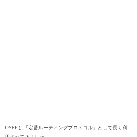
づ
ら
さ
に
つ
い
て
の
考
察
へ
の
OSPF は「定番ルーティングプロトコル」として長く利
用されてきました。