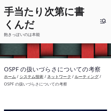
内
手当たり次第に書
容
を
くんだ
ス
キ
飽きっぽいのは本能
ッ
プ
OSPF の扱いづらさについての考察
ホーム
システム技術
ネットワーク
ルーティング
OSPF の扱いづらさについての考察