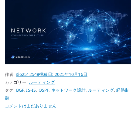
作者:
si62512548
投稿日:
2025年10月16日
カテゴリー:
ルーティング
タグ:
BGP
,
IS-IS
,
OSPF
,
ネットワーク設計
,
ルーティング
,
経路制
御
OSPF
コメントはまだありません
の
扱
い