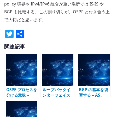
policy 境界や IPv4/IPv6 統合が重い場所では IS-IS や
BGP も比較する。この割り切りが、OSPF と付き合う上
で大切だと思います。
T
共
w
有
関連記事
it
te
r
OSPF プロセスを
ループバックイ
BGP の基本を復
分ける意味 –
ンターフェイス
習する – AS、
LSDB と再配送境
とは何か – ルー
eBGP/iBGP、経
界で考える
ター設計で実イ
路属性、ポリシ
ンターフェイス
ー制御を整理す