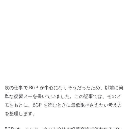
–
AS、
eBGP/iBGP、
経
路
属
性、
ポ
リ
シ
ー
次の仕事で BGP が中心になりそうだったため、以前に簡
制
御
単な復習メモを書いていました。この記事では、そのメ
を
モをもとに、BGP を読むときに最低限押さえたい考え方
整
を整理します。
理
す