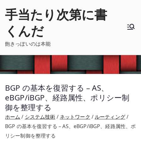
内
手当たり次第に書
容
を
くんだ
ス
キ
飽きっぽいのは本能
ッ
プ
BGP の基本を復習する – AS、
eBGP/iBGP、経路属性、ポリシー制
御を整理する
ホーム
システム技術
ネットワーク
ルーティング
BGP の基本を復習する – AS、eBGP/iBGP、経路属性、ポ
リシー制御を整理する