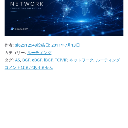
作者:
si62512548
投稿日:
2011年7月13日
カテゴリー:
ルーティング
タグ:
AS
,
BGP
,
eBGP
,
iBGP
,
TCP/IP
,
ネットワーク
,
ルーティング
BGP
コメントはまだありません
の
基
本
を
復
習
す
る