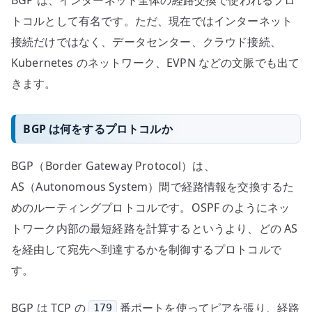
BGP は、インターネット全体の経路交換で使われるプロ
る
トコルとして有名です。ただ、現在ではインターネット
へ
接続だけではなく、データセンター、クラウド接続、
の
Kubernetes のネットワーク、EVPN などの文脈でも出て
きます。
BGP は何をするプロトコルか
BGP（Border Gateway Protocol）は、
AS（Autonomous System）間で経路情報を交換するた
めのルーティングプロトコルです。OSPF のようにネッ
トワーク内部の最短経路を計算するというより、どの AS
を経由して宛先へ到達するかを制御するプロトコルで
す。
BGP は TCP の
番ポートを使ってピアを張り、経路
179