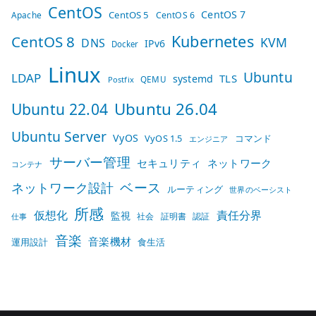
CentOS
CentOS 7
CentOS 5
Apache
CentOS 6
Kubernetes
CentOS 8
KVM
DNS
IPv6
Docker
Linux
Ubuntu
LDAP
TLS
systemd
QEMU
Postfix
Ubuntu 26.04
Ubuntu 22.04
Ubuntu Server
VyOS
VyOS 1.5
コマンド
エンジニア
サーバー管理
セキュリティ
ネットワーク
コンテナ
ベース
ネットワーク設計
ルーティング
世界のベーシスト
所感
仮想化
責任分界
監視
社会
証明書
認証
仕事
音楽
音楽機材
運用設計
食生活