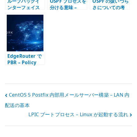
ループバックイ
OSPF プロセスを
OSPF の扱いづら
ンターフェイス
分ける意味 –
さについての考
とは何か – ルー
LSDB と再配送境
察
ター設計で実イ
界で考える
ンターフェイス
の IP だけを使う
べきではない理
由
EdgeRouter で
PBR – Policy
Based Routing
の基本
投
CentOS 5 Postfix 内部用メールサーバー構築 – LAN 内
配送の基本
稿
LPIC ブートプロセス – Linux が起動する流れ
ナ
ビ