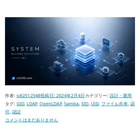
作者:
si62512548
投稿日:
2024年2月4日
カテゴリー:
設計・運用
タグ:
GID
,
LDAP
,
OpenLDAP
,
Samba
,
SID
,
UID
,
ファイル共有
,
認
可
,
認証
Samba
コメントはまだありません
の
SID