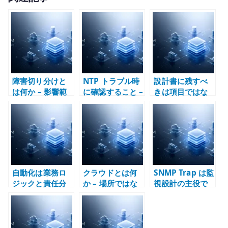
it
te
r
障害切り分けと
NTP トラブル時
設計書に残すべ
は何か – 影響範
に確認すること –
きは項目ではな
囲から構造を読
chrony、
く判断である –
む
ntpd、
粒度、理由、実
timesyncd の整
体をつなぐ文書
理
設計
自動化は業務ロ
クラウドとは何
SNMP Trap は監
ジックと責任分
か – 場所ではな
視設計の主役で
界を透明にする –
く運用モデルと
はない –
効率化の前に構
責任分界で考え
Polling、状態監
造を定義する
る
視、イベント通
知を分けて考え