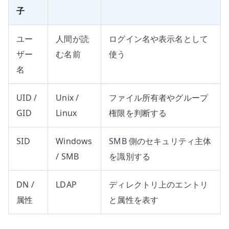
子
ユー
人間が読
ログイン名や表示名として
ザー
む名前
使う
名
UID /
Unix /
ファイル所有者やグループ
GID
Linux
権限を判断する
SID
Windows
SMB 側のセキュリティ主体
/ SMB
を識別する
DN /
LDAP
ディレクトリ上のエントリ
属性
と属性を表す