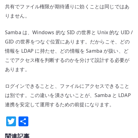
共有でファイル権限が期待通りに効くことは同じではあ
りません。
Samba は、Windows 的な SID の世界と Unix 的な UID /
GID の世界をつなぐ位置にあります。だからこそ、どの
情報を LDAP に持たせ、どの情報を Samba が扱い、ど
こでアクセス権を判断するのかを分けて設計する必要が
あります。
ログインできることと、ファイルにアクセスできること
は別です。この違いを潰さないことが、Samba と LDAP
連携を安定して運用するための前提になります。
T
共
w
有
関連記事