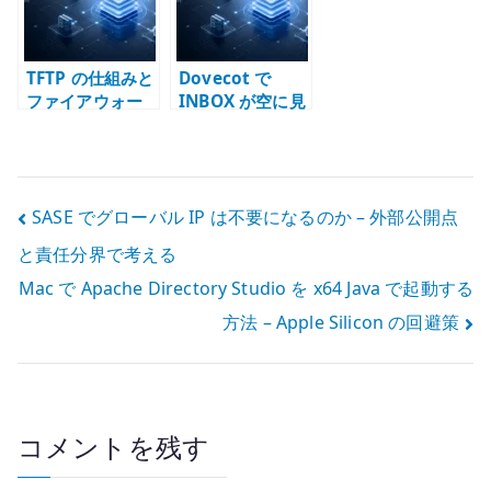
る
TFTP の仕組みと
Dovecot で
ファイアウォー
INBOX が空に見
ル設計 – UDP、
える時の復旧手
動的ポート、
順 – Maildir と
PXE Boot を分
force-resync の
けて考える
使い方
投
SASE でグローバル IP は不要になるのか – 外部公開点
と責任分界で考える
稿
Mac で Apache Directory Studio を x64 Java で起動する
ナ
方法 – Apple Silicon の回避策
ビ
ゲ
ー
コメントを残す
シ