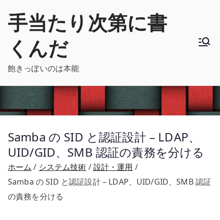
内
手当たり次第に書
容
を
くんだ
ス
キ
飽きっぽいのは本能
ッ
プ
Samba の SID と認証設計 – LDAP、
UID/GID、SMB 認証の責務を分ける
ホーム
システム技術
設計・運用
Samba の SID と認証設計 – LDAP、UID/GID、SMB 認証
の責務を分ける