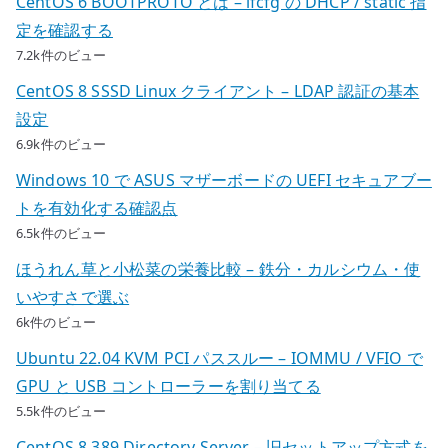
CentOS 6 BOOTPROTO とは – ifcfg の DHCP / static 指
定を確認する
7.2k件のビュー
CentOS 8 SSSD Linux クライアント – LDAP 認証の基本
設定
6.9k件のビュー
Windows 10 で ASUS マザーボードの UEFI セキュアブー
トを有効化する確認点
6.5k件のビュー
ほうれん草と小松菜の栄養比較 – 鉄分・カルシウム・使
いやすさで選ぶ
6k件のビュー
Ubuntu 22.04 KVM PCI パススルー – IOMMU / VFIO で
GPU と USB コントローラーを割り当てる
5.5k件のビュー
CentOS 8 389 Directory Server – 旧セットアップ方式を