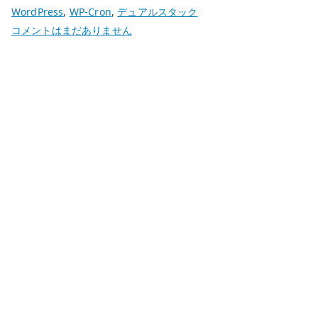
WordPress
,
WP-Cron
,
デュアルスタック
WordPress
コメントはまだありません
を
Kubernetes
で
運
用
す
る
構
成
–
コ
ン
テ
ナ、
永