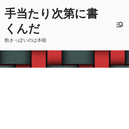
内
手当たり次第に書
容
を
くんだ
ス
キ
飽きっぽいのは本能
ッ
プ