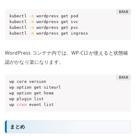
kubectl 
-n
 wordpress get pod

kubectl 
-n
 wordpress get svc

kubectl 
-n
 wordpress get pvc

kubectl 
-n
 wordpress get ingress
WordPress コンテナ内では、WP-CLI が使えると状態確
認がかなり楽になります。
wp core version

wp option get siteurl

wp option get home

wp plugin list

wp 
cron
 event list
まとめ