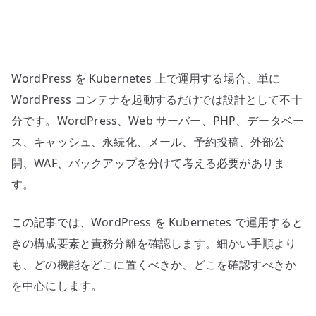
続
化、
DB、
メ
WordPress を Kubernetes 上で運用する場合、単に
ー
ル、
WordPress コンテナを起動するだけでは設計として不十
外
分です。WordPress、Web サーバー、PHP、データベー
部
ス、キャッシュ、永続化、メール、予約投稿、外部公
公
開、WAF、バックアップを分けて考える必要がありま
開
す。
を
分
この記事では、WordPress を Kubernetes で運用すると
け
きの構成要素と責務分離を確認します。細かい手順より
て
考
も、どの機能をどこに置くべきか、どこを確認すべきか
え
を中心にします。
る