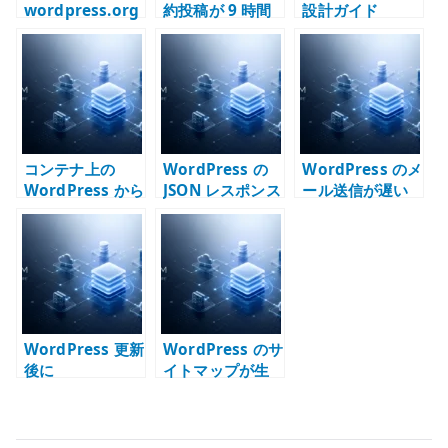
wordpress.org
約投稿が 9 時間
設計ガイド
に接続できない
ずれる原因 –
時の切り分け –
Docker /
DNS / Proxy /
Kubernetes 環
Firewall /
境のタイムゾー
Kubernetes を
ンを確認する
確認する
コンテナ上の
WordPress の
WordPress のメ
WordPress から
JSON レスポンス
ール送信が遅い
メールが送信で
エラーを切り分
原因 – sendmail
きない原因 –
ける – REST API
/ Postfix / DNS
SMTP /
/ WAF / PHP /
の待ち時間を切
sendmail /
パーマリンクを
り分ける
Postfix を切り
見る
分ける
WordPress 更新
WordPress のサ
後に
イトマップが生
ModSecurity が
成されない原因 –
反応する理由 –
パーマリンクと
WAF の偽陽性と
URL 設計を確認