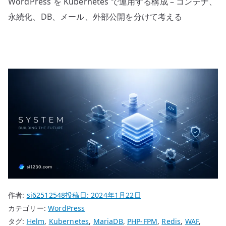
WordPress を Kubernetes で運用する構成 – コンテナ、
永続化、DB、メール、外部公開を分けて考える
作者:
si62512548
投稿日:
2024年1月22日
カテゴリー:
WordPress
タグ:
Helm
,
Kubernetes
,
MariaDB
,
PHP-FPM
,
Redis
,
WAF
,