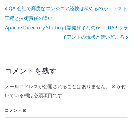
例外設計を見る
する
投
QA 会社で高度なエンジニア経験は積めるのか – テスト
工程と技術責任の違い
稿
Apache Directory Studio は開発終了なのか – LDAP クラ
ナ
イアントの現状と使いどころ
ビ
ゲ
ー
コメントを残す
シ
メールアドレスが公開されることはありません。
※
が付
ョ
いている欄は必須項目です
ン
コメント
※