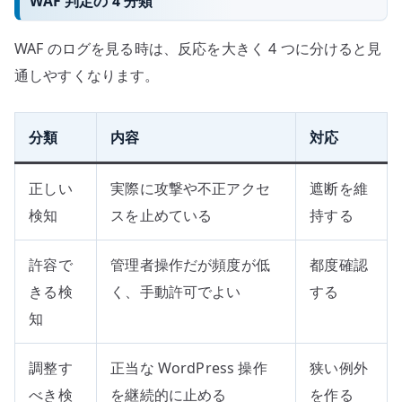
WAF 判定の 4 分類
WAF のログを見る時は、反応を大きく 4 つに分けると見
通しやすくなります。
分類
内容
対応
正しい
実際に攻撃や不正アクセ
遮断を維
検知
スを止めている
持する
許容で
管理者操作だが頻度が低
都度確認
きる検
く、手動許可でよい
する
知
調整す
正当な WordPress 操作
狭い例外
べき検
を継続的に止める
を作る