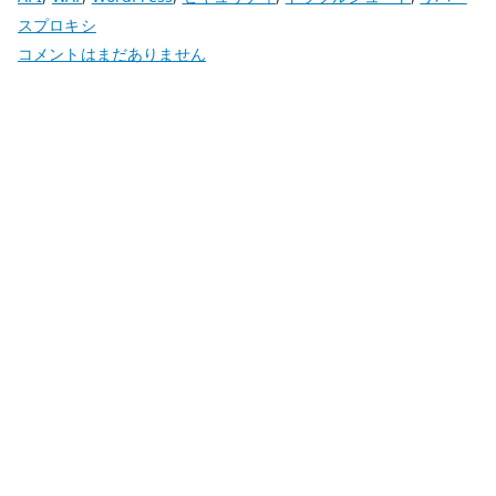
スプロキシ
WordPress
コメントはまだありません
更
新
後
に
ModSecurity
が
反
応
す
る
理
由
–
WAF
の