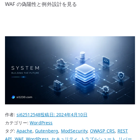
WAF の偽陽性と例外設計を見る
作者:
si62512548
投稿日:
2024年4月10日
カテゴリー:
WordPress
タグ:
Apache
,
Gutenberg
,
ModSecurity
,
OWASP CRS
,
REST
API
,
WAF
,
WordPress
,
セキュリティ
,
トラブルシュート
,
リバー