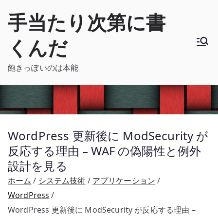
内
手当たり次第に書
容
を
くんだ
ス
キ
飽きっぽいのは本能
ッ
プ
WordPress 更新後に ModSecurity が
反応する理由 – WAF の偽陽性と例外
設計を見る
ホーム
システム技術
アプリケーション
WordPress
WordPress 更新後に ModSecurity が反応する理由 –