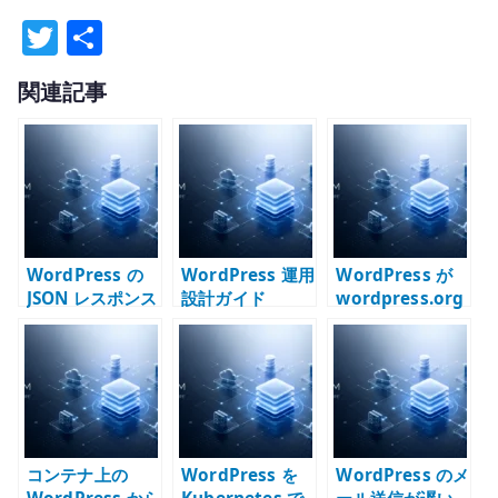
T
共
w
有
関連記事
it
te
r
WordPress の
WordPress 運用
WordPress が
JSON レスポンス
設計ガイド
wordpress.org
エラーを切り分
に接続できない
ける – REST API
時の切り分け –
/ WAF / PHP /
DNS / Proxy /
パーマリンクを
Firewall /
見る
Kubernetes を
確認する
コンテナ上の
WordPress を
WordPress のメ