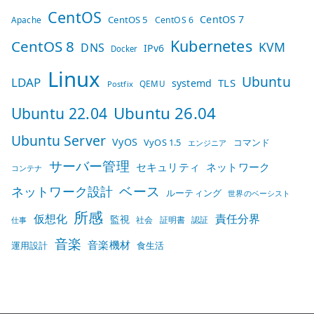
CentOS
CentOS 7
CentOS 5
Apache
CentOS 6
Kubernetes
CentOS 8
KVM
DNS
IPv6
Docker
Linux
Ubuntu
LDAP
TLS
systemd
QEMU
Postfix
Ubuntu 26.04
Ubuntu 22.04
Ubuntu Server
VyOS
VyOS 1.5
コマンド
エンジニア
サーバー管理
セキュリティ
ネットワーク
コンテナ
ベース
ネットワーク設計
ルーティング
世界のベーシスト
所感
仮想化
責任分界
監視
社会
証明書
認証
仕事
音楽
音楽機材
運用設計
食生活