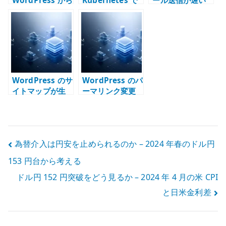
WordPress から
Kubernetes で
ール送信が遅い
メールが送信で
運用する構成 –
原因 – sendmail
きない原因 –
コンテナ、永続
/ Postfix / DNS
SMTP /
化、DB、メー
の待ち時間を切
sendmail /
ル、外部公開を
り分ける
Postfix を切り
分けて考える
分ける
WordPress のサ
WordPress のパ
イトマップが生
ーマリンク変更
成されない原因 –
手順 – 旧 URL を
パーマリンクと
守るリダイレク
URL 設計を確認
ト設計
する
投
為替介入は円安を止められるのか – 2024 年春のドル円
153 円台から考える
稿
ドル円 152 円突破をどう見るか – 2024 年 4 月の米 CPI
ナ
と日米金利差
ビ