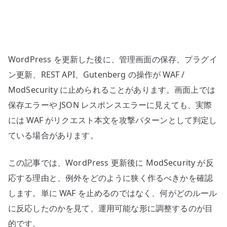
偽
陽
性
と
WordPress を更新した後に、管理画面の保存、プラグイ
例
外
ン更新、REST API、Gutenberg の操作が WAF /
設
ModSecurity に止められることがあります。画面上では
計
保存エラーや JSON レスポンスエラーに見えても、実際
を
には WAF がリクエスト本文を攻撃パターンとして判定し
見
ている場合があります。
る
へ
この記事では、WordPress 更新後に ModSecurity が反
の
応する理由と、例外をどのように狭く作るべきかを確認
します。単に WAF を止めるのではなく、何がどのルール
に反応したのかを見て、運用可能な形に調整するのが目
的です。