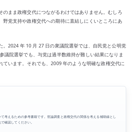
さ
そのまま政権交代につながるわけではありません。むしろ
–
、野党支持や政権交代への期待に直結しにくいところにあ
自
民
党
024 年 10 月 27 日の衆議院選挙では、自民党と公明党
不
信
0 日の参議院選挙でも、与党は過半数維持が難しい結果になりま
が
ています。それでも、2009 年のような明確な政権交代に
野
党
支
持
に
直
結
いて考えるための参考書籍です。世論調査と政権交代の関係を考える補助線とし
し
先で確認してください。
な