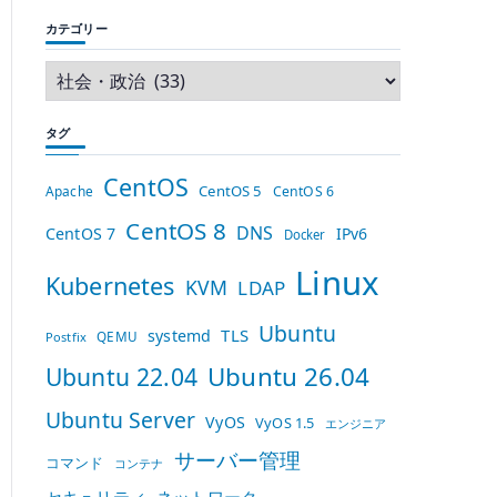
カテゴリー
タグ
CentOS
CentOS 5
Apache
CentOS 6
CentOS 8
DNS
CentOS 7
IPv6
Docker
Linux
Kubernetes
KVM
LDAP
Ubuntu
TLS
systemd
QEMU
Postfix
Ubuntu 26.04
Ubuntu 22.04
Ubuntu Server
VyOS
VyOS 1.5
エンジニア
サーバー管理
コマンド
コンテナ