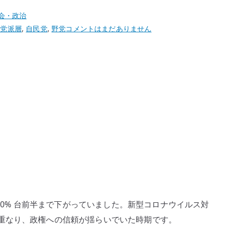
会・政治
世
無党派層
,
自民党
,
野党
コメントはまだありません
論
調
査
か
ら
考
え
る
政
権
交
代
の
 30% 台前半まで下がっていました。新型コロナウイルス対
難
重なり、政権への信頼が揺らいでいた時期です。
し