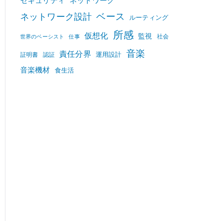
セキュリティ
ネットワーク
ベース
ネットワーク設計
ルーティング
所感
仮想化
監視
社会
世界のベーシスト
仕事
音楽
責任分界
運用設計
証明書
認証
音楽機材
食生活