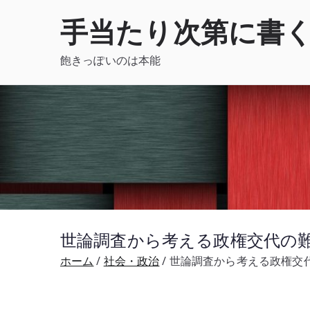
内
手当たり次第に書
容
を
飽きっぽいのは本能
ス
キ
ッ
プ
世論調査から考える政権交代の難
ホーム
社会・政治
世論調査から考える政権交代