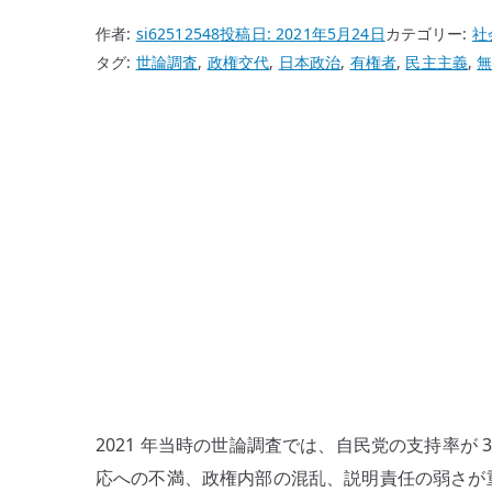
作者:
si62512548
投稿日:
2021年5月24日
カテゴリー:
社
タグ:
世論調査
,
政権交代
,
日本政治
,
有権者
,
民主主義
,
2021 年当時の世論調査では、自民党の支持率が
応への不満、政権内部の混乱、説明責任の弱さが