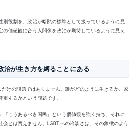
ち
悪
性別役割を、政治が暗黙の標準として扱っているように見
い
定の価値観に合う人間像を政治が期待しているように見え
理
由
–
個
人
く、政治が生き方を縛ることにある
の
自
由
の人だけの問題ではありません。誰がどのように生きるか、家
を
尊重するかという問題です。
政
治
』『こうあるべき国民』という価値観を強く持ち、それに
が
会とは言えません。LGBT への冷淡さは、その象徴のよう
縛
る