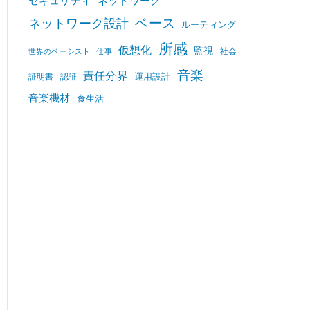
セキュリティ
ネットワーク
ベース
ネットワーク設計
ルーティング
所感
仮想化
監視
社会
世界のベーシスト
仕事
音楽
責任分界
運用設計
証明書
認証
音楽機材
食生活