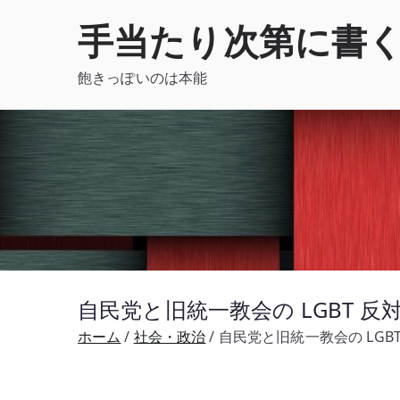
内
手当たり次第に書
容
を
飽きっぽいのは本能
ス
キ
ッ
プ
自民党と旧統一教会の LGBT 
ホーム
社会・政治
自民党と旧統一教会の LGB