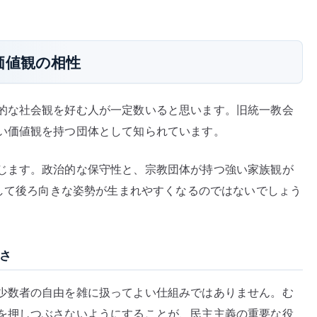
こ
と
へ
価値観の相性
の
違
和
的な社会観を好む人が一定数いると思います。旧統一教会
感
い価値観を持つ団体として知られています。
へ
の
じます。政治的な保守性と、宗教団体が持つ強い家族観が
対して後ろ向きな姿勢が生まれやすくなるのではないでしょう
さ
少数者の自由を雑に扱ってよい仕組みではありません。む
を押しつぶさないようにすることが、民主主義の重要な役