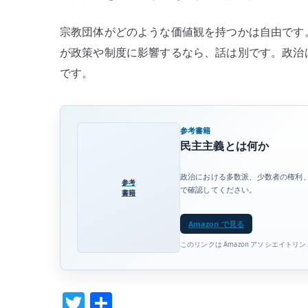
宗教団体がどのような価値観を持つかは自由です
が政策や制度に影響するなら、話は別です。政治
です。
参考書籍
民主主義とは何か
政治における多数派、少数者の権利
参考
で確認してください。
書籍
Amazon で見る
このリンクは Amazon アソシエイトリ
T
共