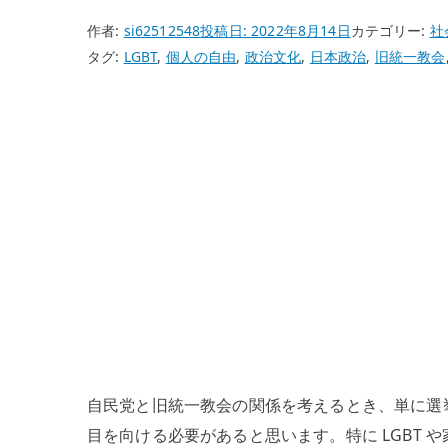
作者:
si62512548
投稿日:
2022年8月14日
カテゴリー:
社
タグ:
LGBT
,
個人の自由
,
政治文化
,
日本政治
,
旧統一教会
自民党と旧統一教会の関係を考えるとき、単に選
目を向ける必要があると思います。特に LGBT