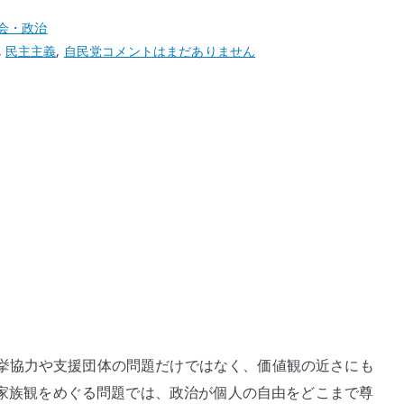
会・政治
自
,
民主主義
,
自民党
コメントはまだありません
民
党
と
旧
統
一
教
会
の
LGBT
反
対
が
挙協力や支援団体の問題だけではなく、価値観の近さにも
気
 や家族観をめぐる問題では、政治が個人の自由をどこまで尊
持