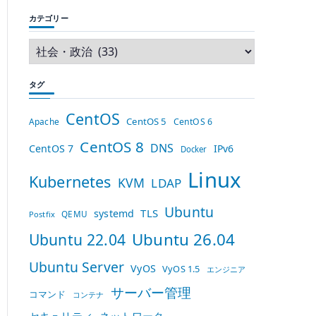
カテゴリー
タグ
CentOS
CentOS 5
Apache
CentOS 6
CentOS 8
DNS
CentOS 7
IPv6
Docker
Linux
Kubernetes
KVM
LDAP
Ubuntu
TLS
systemd
QEMU
Postfix
Ubuntu 26.04
Ubuntu 22.04
Ubuntu Server
VyOS
VyOS 1.5
エンジニア
サーバー管理
コマンド
コンテナ