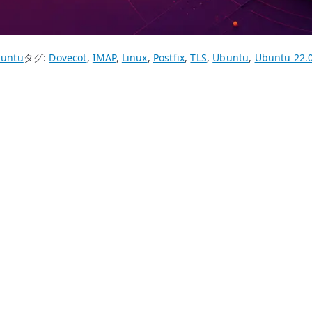
untu
タグ:
Dovecot
,
IMAP
,
Linux
,
Postfix
,
TLS
,
Ubuntu
,
Ubuntu 22.