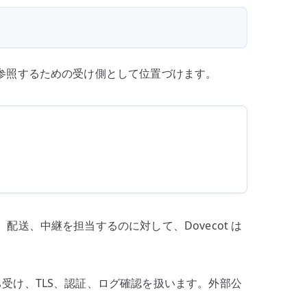
読
む
へ
の
イアントから参照するための受け側として位置づけます。
 の受付、配送、中継を担当するのに対して、Dovecot は
 の待ち受け、TLS、認証、ログ確認を扱います。外部公