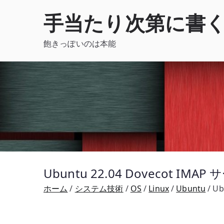
内
手当たり次第に書
容
を
飽きっぽいのは本能
ス
キ
ッ
プ
Ubuntu 22.04 Dovecot IMA
ホーム
システム技術
OS
Linux
Ubuntu
Ub