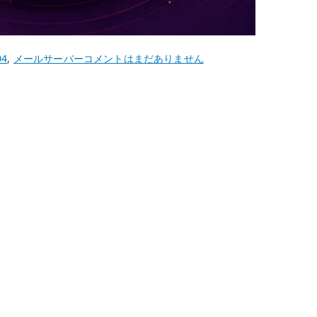
Ubuntu
04
,
メールサーバー
コメントはまだありません
22.04
Dovecot
IMAP
サ
ー
バ
ー
–
Maildir
の
メ
ー
ル
を