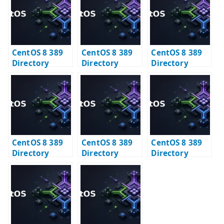
r
CentOS 8 389
CentOS 8 389
CentOS 8 389
Directory
Directory
Directory
Server – IPv4
Server – 旧セッ
Server – 特定イ
で接続できるか
トアップ方式を
ンスタンスを削
確認する
読む
除する
CentOS 8 389
CentOS 8 389
CentOS 8 389
Directory
Directory
Directory
Server 構築 #2
Server 構築 #3
Server と
– 初期データ登録
– BIND ユーザー
Samba – LDAP
の確認
とアクセス制御
スキーマ連携の
の確認
確認