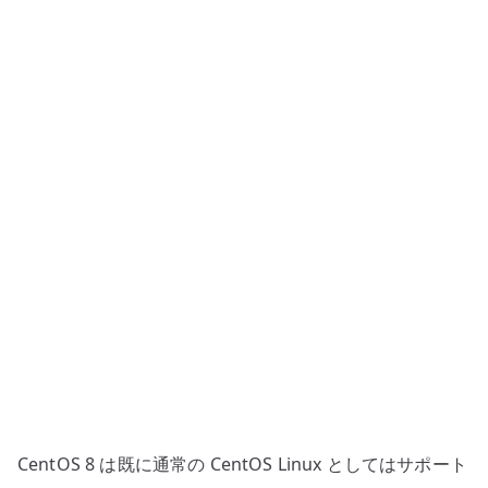
Server
構
築
#1
–
導
入
と
TLS
証
明
書
の
登
録
へ
CentOS 8 は既に通常の CentOS Linux としてはサポート
の