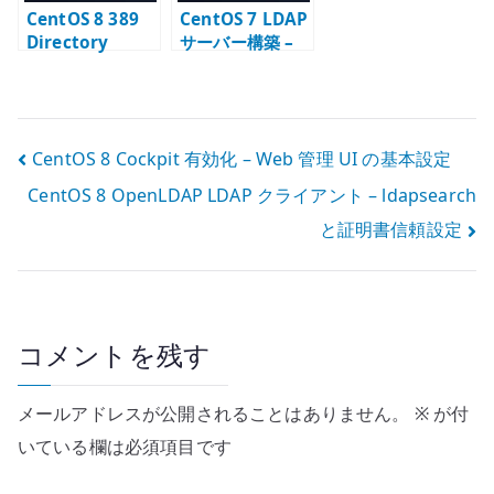
CentOS 8 389
CentOS 7 LDAP
Directory
サーバー構築 –
Server と
OpenLDAP の初
Postfix – メール
期設定と TLS
エイリアス
LDAP 連携
投
CentOS 8 Cockpit 有効化 – Web 管理 UI の基本設定
CentOS 8 OpenLDAP LDAP クライアント – ldapsearch
稿
と証明書信頼設定
ナ
ビ
ゲ
コメントを残す
ー
メールアドレスが公開されることはありません。
※
が付
シ
いている欄は必須項目です
ョ