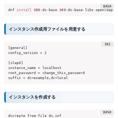
dnf 
install
389
-ds-base 
389
-ds-base-libs openldap-c
インスタンス作成用ファイルを用意する
[general]

config_version = 2

[slapd]

instance_name = localhost

root_password = change_this_password

suffix = dc=example,dc=local
インスタンスを作成する
dscreate from-file ds.inf