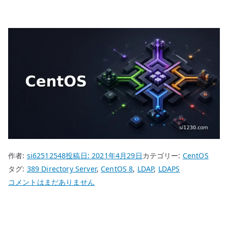
作者:
si62512548
投稿日:
2021年4月29日
カテゴリー:
CentOS
タグ:
389 Directory Server
,
CentOS 8
,
LDAP
,
LDAPS
CentOS
コメントはまだありません
8
389
Directory