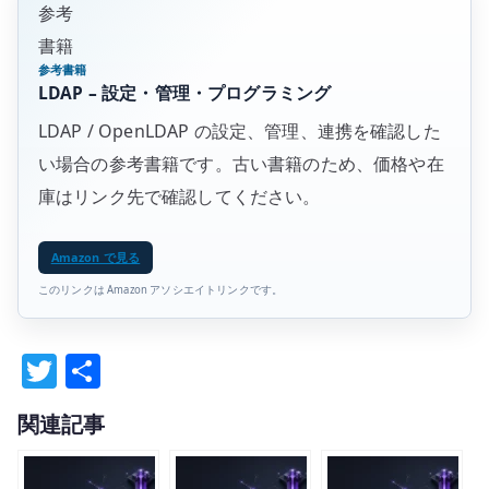
参考
書籍
参考書籍
LDAP – 設定・管理・プログラミング
LDAP / OpenLDAP の設定、管理、連携を確認した
い場合の参考書籍です。古い書籍のため、価格や在
庫はリンク先で確認してください。
Amazon で見る
このリンクは Amazon アソシエイトリンクです。
T
共
w
有
関連記事
it
te