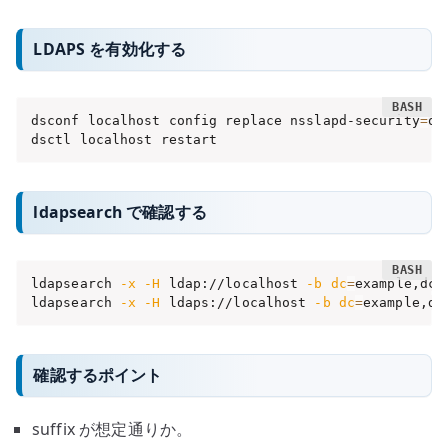
LDAPS を有効化する
dsconf localhost config replace nsslapd-security
=
on

dsctl localhost restart
ldapsearch で確認する
ldapsearch 
-x
-H
 ldap://localhost 
-b
dc
=
example,dc
=
ldapsearch 
-x
-H
 ldaps://localhost 
-b
dc
=
example,dc
確認するポイント
suffix が想定通りか。