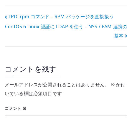
る
投
LPIC rpm コマンド – RPM パッケージを直接扱う
CentOS 6 Linux 認証に LDAP を使う – NSS / PAM 連携の
稿
基本
ナ
ビ
ゲ
コメントを残す
ー
メールアドレスが公開されることはありません。
※
が付
シ
いている欄は必須項目です
ョ
コメント
※
ン