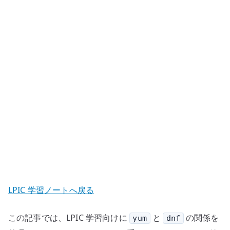
Hat
系
パ
ッ
ケ
ー
ジ
管
理
の
基
本
へ
の
LPIC 学習ノートへ戻る
この記事では、LPIC 学習向けに
と
の関係を
yum
dnf