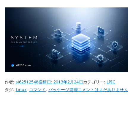
作者:
si62512548
投稿日:
2013年2月24日
カテゴリー:
LPIC
LPIC
タグ:
Linux
,
コマンド
,
パッケージ管理
コメントはまだありません
Yum
/
DNF
–
Red