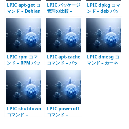
LPIC apt-get コ
LPIC パッケージ
LPIC dpkg コマ
マンド – Debian
管理の比較 –
ンド – deb パッ
系パッケージ管
dpkg / rpm /
ケージを直接扱
理の基本
apt / yum / dnf
う
LPIC rpm コマ
LPIC apt-cache
LPIC dmesg コ
ンド – RPM パッ
コマンド – パッ
マンド – カーネ
ケージを直接扱
ケージ情報を検
ルメッセージを
う
索・確認する
確認する
LPIC shutdown
LPIC poweroff
コマンド –
コマンド –
Linux を安全に
Linux を停止し
停止・再起動す
て電源断する