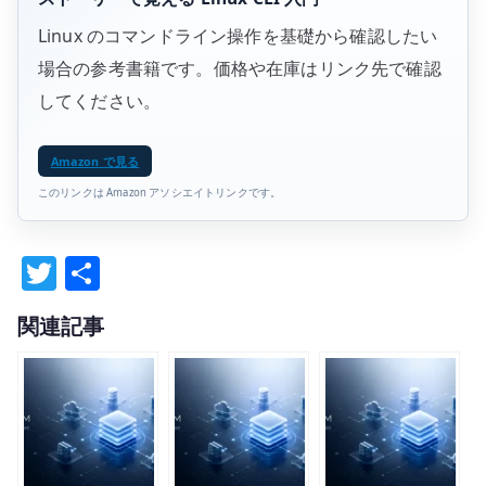
Linux のコマンドライン操作を基礎から確認したい
場合の参考書籍です。価格や在庫はリンク先で確認
してください。
Amazon で見る
このリンクは Amazon アソシエイトリンクです。
T
共
w
有
関連記事
it
te
r