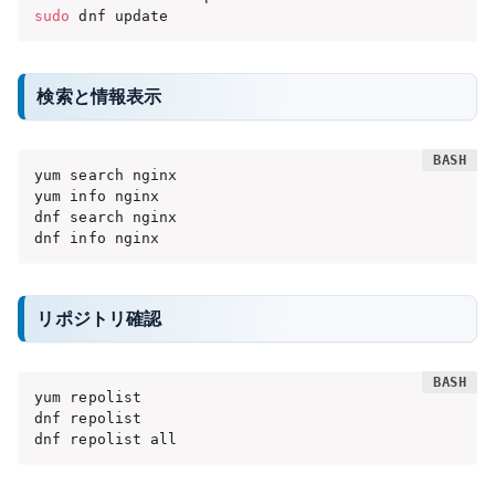
sudo
 dnf update
検索と情報表示
yum search nginx

yum info nginx

dnf search nginx

dnf info nginx
リポジトリ確認
yum repolist

dnf repolist

dnf repolist all