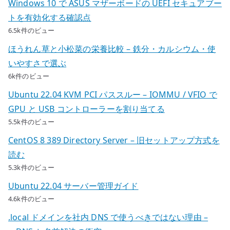
Windows 10 で ASUS マザーボードの UEFI セキュアブー
トを有効化する確認点
6.5k件のビュー
ほうれん草と小松菜の栄養比較 – 鉄分・カルシウム・使
いやすさで選ぶ
6k件のビュー
Ubuntu 22.04 KVM PCI パススルー – IOMMU / VFIO で
GPU と USB コントローラーを割り当てる
5.5k件のビュー
CentOS 8 389 Directory Server – 旧セットアップ方式を
読む
5.3k件のビュー
Ubuntu 22.04 サーバー管理ガイド
4.6k件のビュー
.local ドメインを社内 DNS で使うべきではない理由 –