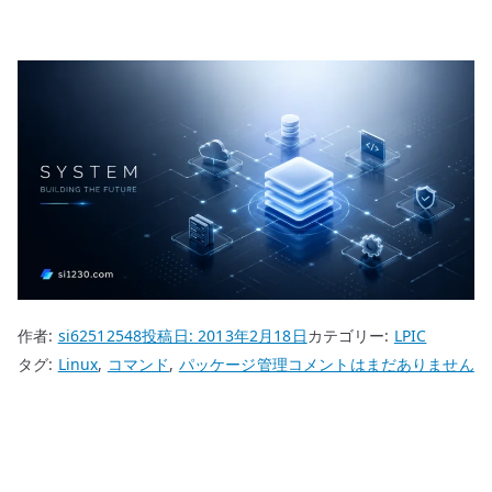
作者:
si62512548
投稿日:
2013年2月18日
カテゴリー:
LPIC
LPIC
タグ:
Linux
,
コマンド
,
パッケージ管理
コメントはまだありません
パ
ッ
ケ
ー