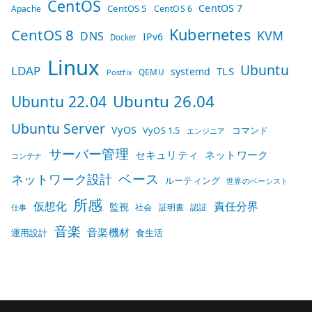
CentOS
CentOS 7
CentOS 5
Apache
CentOS 6
Kubernetes
CentOS 8
KVM
DNS
IPv6
Docker
Linux
Ubuntu
LDAP
TLS
systemd
QEMU
Postfix
Ubuntu 26.04
Ubuntu 22.04
Ubuntu Server
VyOS
VyOS 1.5
コマンド
エンジニア
サーバー管理
セキュリティ
ネットワーク
コンテナ
ベース
ネットワーク設計
ルーティング
世界のベーシスト
所感
仮想化
責任分界
監視
社会
証明書
認証
仕事
音楽
音楽機材
運用設計
食生活