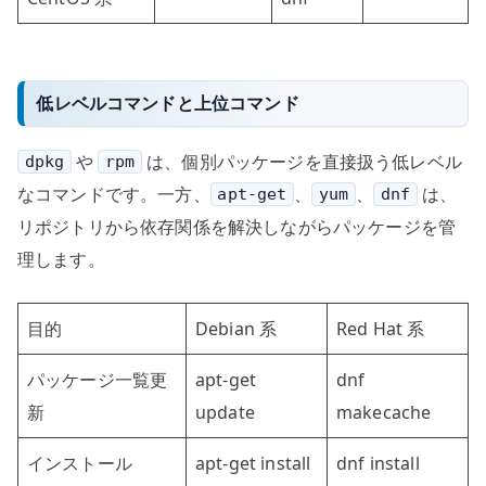
低レベルコマンドと上位コマンド
や
は、個別パッケージを直接扱う低レベル
dpkg
rpm
なコマンドです。一方、
、
、
は、
apt-get
yum
dnf
リポジトリから依存関係を解決しながらパッケージを管
理します。
目的
Debian 系
Red Hat 系
パッケージ一覧更
apt-get
dnf
新
update
makecache
インストール
apt-get install
dnf install