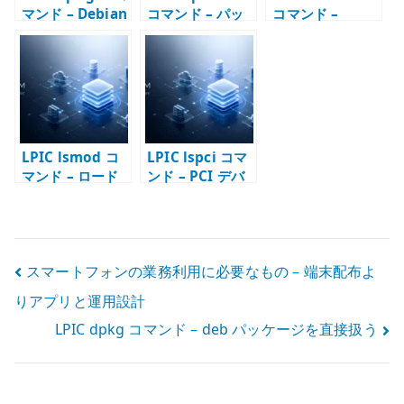
マンド – Debian
コマンド – パッ
コマンド –
系パッケージ管
ケージ情報を検
Linux を安全に
理の基本
索・確認する
停止・再起動す
る
LPIC lsmod コ
LPIC lspci コマ
マンド – ロード
ンド – PCI デバ
済みカーネルモ
イスを確認する
ジュールを確認
する
投
スマートフォンの業務利用に必要なもの – 端末配布よ
りアプリと運用設計
稿
LPIC dpkg コマンド – deb パッケージを直接扱う
ナ
ビ