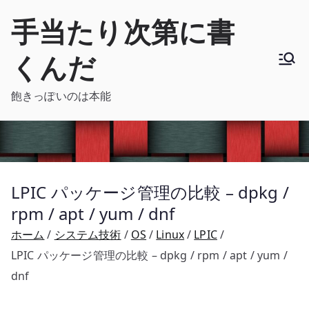
内
手当たり次第に書
容
を
くんだ
ス
キ
飽きっぽいのは本能
ッ
プ
LPIC パッケージ管理の比較 – dpkg /
rpm / apt / yum / dnf
ホーム
システム技術
OS
Linux
LPIC
LPIC パッケージ管理の比較 – dpkg / rpm / apt / yum /
dnf