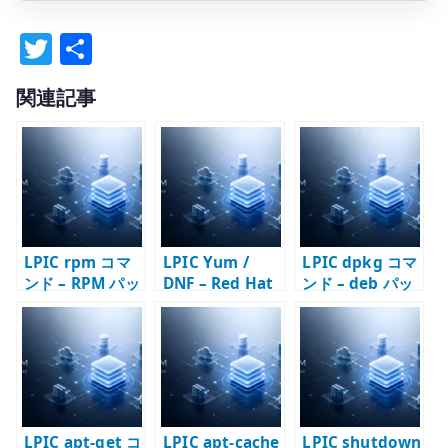
T
共
w
有
関連記事
it
te
r
LPIC rpm コマ
LPIC Yum /
LPIC dpkg コマ
ンド – RPM パッ
DNF – Red Hat
ンド – deb パッ
ケージを直接扱
系パッケージ管
ケージを直接扱
う
理の基本
う
LPIC apt-get コ
LPIC apt-cache
LPIC shutdown