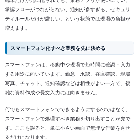
端末だけが先に配られても、業務アプリが使いにくい、
プ
承認フローがつながらない、通知が多すぎる、セキュリ
リ
ティルールだけが厳しい、という状態では現場の負担が
と
増えます。
運
用
設
スマートフォン化すべき業務を先に決める
計
へ
スマートフォンは、移動中や現場で短時間に確認・入力
の
する用途に向いています。勤怠、承認、在庫確認、現場
写真、チャット、通知確認などは相性がよい一方で、複
雑な資料作成や長文入力には向きません。
何でもスマートフォンでできるようにするのではなく、
スマートフォンで処理すべき業務を切り出すことが先で
す。ここを誤ると、単に小さい画面で無理な作業をさせ
るだけになります。