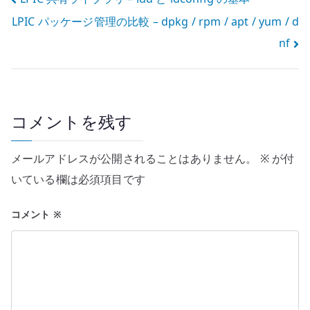
投
LPIC パッケージ管理の比較 – dpkg / rpm / apt / yum / d
稿
nf
ナ
ビ
ゲ
コメントを残す
ー
メールアドレスが公開されることはありません。
※
が付
シ
いている欄は必須項目です
ョ
コメント
※
ン