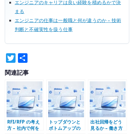
エンジニアのキャリアは良い経験を積めるかで決
まる
エンジニアの仕事は一般職と何が違うのか – 技術
判断と不確実性を扱う仕事
T
共
w
有
関連記事
it
te
r
RFI/RFP の考え
トップダウンと
出社回帰をどう
方 – 社内で何を
ボトムアップの
見るか – 働き方