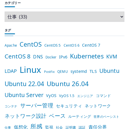
カテゴリー
タグ
CentOS
CentOS 7
CentOS 5
Apache
CentOS 6
Kubernetes
CentOS 8
KVM
DNS
IPv6
Docker
Linux
Ubuntu
LDAP
TLS
systemd
QEMU
Postfix
Ubuntu 26.04
Ubuntu 22.04
Ubuntu Server
VyOS
VyOS 1.5
コマンド
エンジニア
サーバー管理
セキュリティ
ネットワーク
コンテナ
ベース
ネットワーク設計
ルーティング
世界のベーシスト
所感
仮想化
責任分界
監視
社会
証明書
認証
仕事