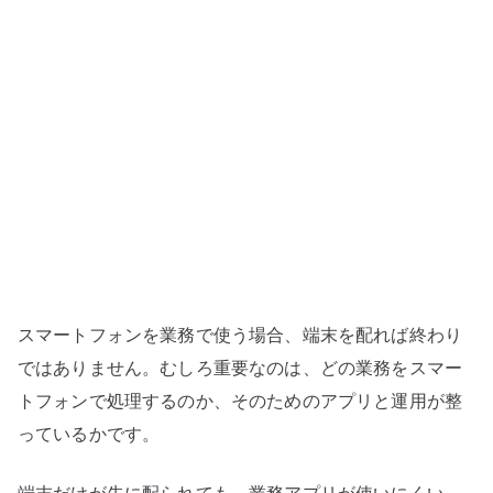
務
利
用
に
必
要
な
も
の
–
端
スマートフォンを業務で使う場合、端末を配れば終わり
末
配
ではありません。むしろ重要なのは、どの業務をスマー
布
トフォンで処理するのか、そのためのアプリと運用が整
よ
っているかです。
り
ア