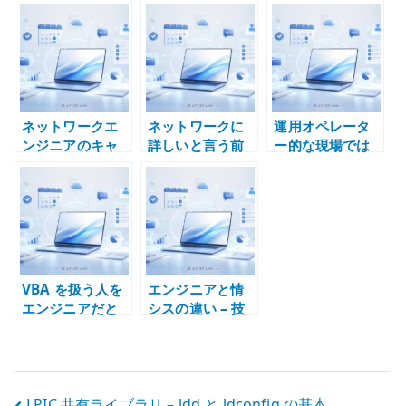
握り、外部に何
考え方 – 設計と
を場所ではなく
を任せるか
現場理解の両方
成果と設計で考
が必要になる理
える
由
ネットワークエ
ネットワークに
運用オペレータ
ンジニアのキャ
詳しいと言う前
ー的な現場では
リア – 設計と運
にルーティング
エンジニア経験
用経験をどう積
テーブルを読め
を積みにくい
むか
るか
VBA を扱う人を
エンジニアと情
エンジニアだと
シスの違い – 技
思う企業は非 IT
術設計と社内 IT
企業 – 技術職の
運用を混同しな
理解不足を見抜
い
く
LPIC 共有ライブラリ – ldd と ldconfig の基本