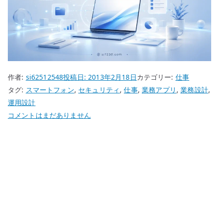
作者:
si62512548
投稿日:
2013年2月18日
カテゴリー:
仕事
タグ:
スマートフォン
,
セキュリティ
,
仕事
,
業務アプリ
,
業務設計
,
運用設計
ス
コメントはまだありません
マ
ー
ト
フ
ォ
ン
の
業