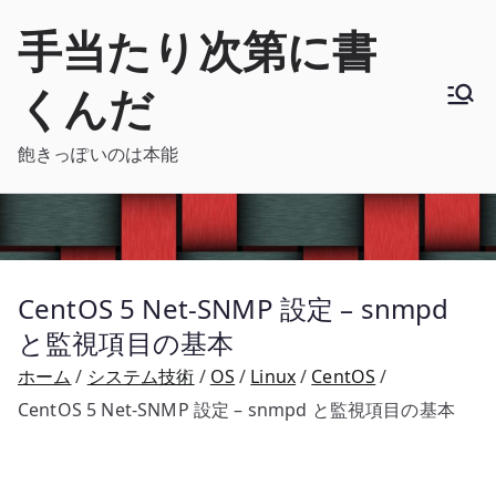
内
手当たり次第に書
容
を
くんだ
ス
キ
飽きっぽいのは本能
ッ
プ
CentOS 5 Net-SNMP 設定 – snmpd
と監視項目の基本
ホーム
システム技術
OS
Linux
CentOS
CentOS 5 Net-SNMP 設定 – snmpd と監視項目の基本