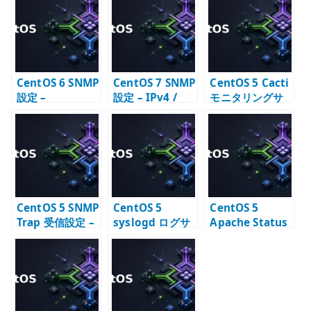
te
r
CentOS 6 SNMP
CentOS 7 SNMP
CentOS 5 Cacti
設定 –
設定 – IPv4 /
モニタリングサ
snmpd.conf と
IPv6 対応の
ーバー構築 –
監視公開範囲の
snmpd.conf
RRDtool と
基本
SNMP 監視
CentOS 5 SNMP
CentOS 5
CentOS 5
Trap 受信設定 –
syslogd ログサ
Apache Status
snmptrapd の
ーバー構築 –
の確認 –
基本
syslog の受信と
mod_status で
転送
稼働状態を見る