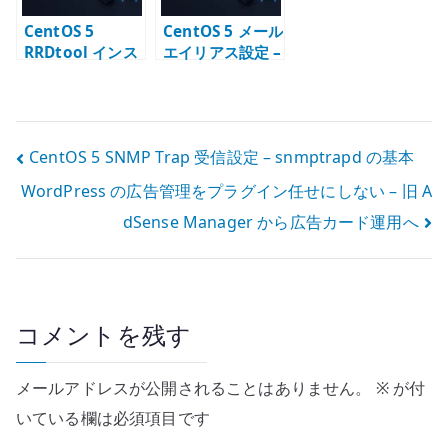
CentOS 5
CentOS 5 メール
RRDtool インス
エイリアス設定 –
トール – Cacti
aliases と
で使う時系列デ
newaliases の
ータ保存
基本
投
CentOS 5 SNMP Trap 受信設定 – snmptrapd の基本
WordPress の広告管理をプラグイン任せにしない – 旧 A
稿
dSense Manager から広告カード運用へ
ナ
ビ
ゲ
コメントを残す
ー
メールアドレスが公開されることはありません。
※
が付
シ
いている欄は必須項目です