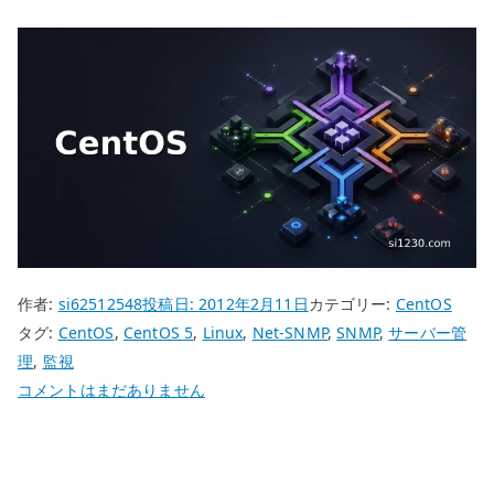
作者:
si62512548
投稿日:
2012年2月11日
カテゴリー:
CentOS
タグ:
CentOS
,
CentOS 5
,
Linux
,
Net-SNMP
,
SNMP
,
サーバー管
理
,
監視
CentOS
コメントはまだありません
5
Net-
SNMP