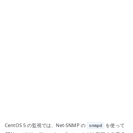
設
定
–
snmpd
と
監
視
項
目
の
基
本
へ
の
CentOS 5 の監視では、Net-SNMP の
を使って
snmpd