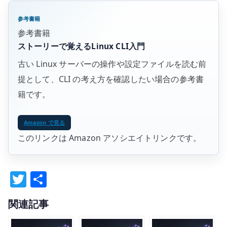
参考書籍
参考書籍
ストーリーで覚えるLinux CLI入門
古い Linux サーバーの操作や設定ファイルを読む前
提として、CLI の考え方を確認したい場合の参考書
籍です。
Amazon で見る
このリンクは Amazon アソシエイトリンクです。
T
共
w
有
関連記事
it