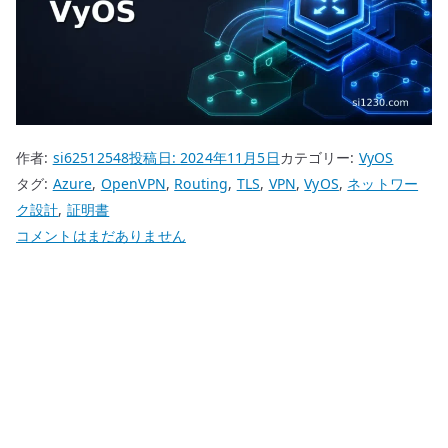
作者:
si62512548
投稿日:
2024年11月5日
カテゴリー:
VyOS
タグ:
Azure
,
OpenVPN
,
Routing
,
TLS
,
VPN
,
VyOS
,
ネットワー
ク設計
,
証明書
VyOS
コメントはまだありません
Azure
版
OpenVPN
–
Marketplace
イ
メ
ー