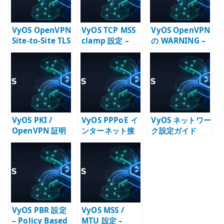
VyOS OpenVPN
VyOS TCP MSS
VyOS OpenVPN
Site-to-Site TLS
clamp 設定 –
の WARNING –
設定 – MTU /
PPPoE / VPN 経
証明書・TLS・
MSS / ルーティ
路で詰まりを防
replay ログの切
ングを合わせて
ぐ
り分け
考える
VyOS PKI /
VyOS PPPoE イ
VyOS ネットワー
OpenVPN 証明
ンターネット接
ク設定ガイド
書設計 – CA と証
続設定 –
明書の責務を分
Firewall / NAPT
ける
/ MTU を確認す
る
VyOS PBR 設定
VyOS MSS /
– Policy Based
MTU 設定 –