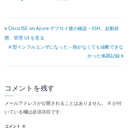
Routing の基本
PPPoE 経路で通
信が詰まる時の
確認
投
Cisco ISE on Azure デプロイ後の確認 – SSH、起動状
態、管理 UI を見る
稿
A 型インフルエンザになった – 熱がなくても油断できな
ナ
かった体調記録
ビ
ゲ
ー
コメントを残す
シ
メールアドレスが公開されることはありません。
※
が付
ョ
いている欄は必須項目です
ン
コメント
※