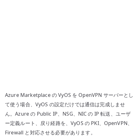
ジ
で
リ
モ
ー
ト
ア
ク
セ
ス
VPN
Azure Marketplace の VyOS を OpenVPN サーバーとし
を
構
て使う場合、VyOS の設定だけでは通信は完成しませ
成
ん。Azure の Public IP、NSG、NIC の IP 転送、ユーザ
す
ー定義ルート、戻り経路を、VyOS の PKI、OpenVPN、
る
Firewall と対応させる必要があります。
へ