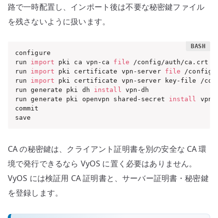
路で一時配置し、インポート後は不要な秘密鍵ファイル
を残さないように扱います。
configure

run 
import
 pki ca vpn-ca 
file
 /config/auth/ca.crt

run 
import
 pki certificate vpn-server 
file
 /config/
run 
import
 pki certificate vpn-server key-file /conf
run generate pki dh 
install
 vpn-dh

run generate pki openvpn shared-secret 
install
 vpn-
commit

save
CA の秘密鍵は、クライアント証明書を別の安全な CA 環
境で発行できるなら VyOS に置く必要はありません。
VyOS には検証用 CA 証明書と、サーバー証明書・秘密鍵
を登録します。