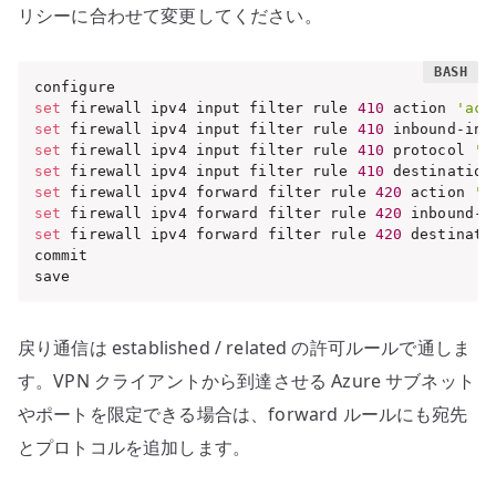
リシーに合わせて変更してください。
set
 firewall ipv4 input filter rule 
410
 action 
'acc
set
 firewall ipv4 input filter rule 
410
 inbound-int
set
 firewall ipv4 input filter rule 
410
 protocol 
'u
set
 firewall ipv4 input filter rule 
410
 destination
set
 firewall ipv4 forward filter rule 
420
 action 
'a
set
 firewall ipv4 forward filter rule 
420
 inbound-i
set
 firewall ipv4 forward filter rule 
420
 destinati
commit

save
戻り通信は established / related の許可ルールで通しま
す。VPN クライアントから到達させる Azure サブネット
やポートを限定できる場合は、forward ルールにも宛先
とプロトコルを追加します。