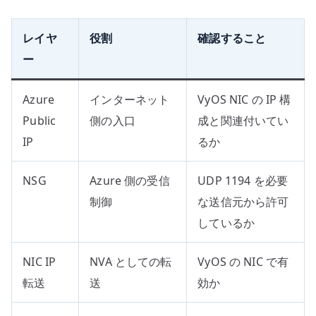
レイヤ
役割
確認すること
ー
Azure
インターネット
VyOS NIC の IP 構
Public
側の入口
成と関連付いてい
IP
るか
NSG
Azure 側の受信
UDP 1194 を必要
制御
な送信元から許可
しているか
NIC IP
NVA としての転
VyOS の NIC で有
転送
送
効か