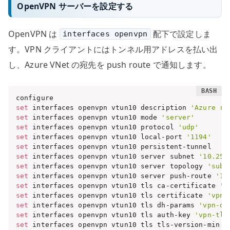
OpenVPN サーバーを設定する
OpenVPN は
配下で設定しま
interfaces openvpn
す。VPN クライアントにはトンネル用アドレスを払い出
し、Azure VNet の宛先を push route で通知します。
set
 interfaces openvpn vtun10 description 
'Azure re
set
 interfaces openvpn vtun10 mode 
'server'
set
 interfaces openvpn vtun10 protocol 
'udp'
set
 interfaces openvpn vtun10 local-port 
'1194'
set
set
 interfaces openvpn vtun10 server subnet 
'10.250
set
 interfaces openvpn vtun10 server topology 
'subn
set
 interfaces openvpn vtun10 server push-route 
'10
set
 interfaces openvpn vtun10 tls ca-certificate 
'v
set
 interfaces openvpn vtun10 tls certificate 
'vpn-
set
 interfaces openvpn vtun10 tls dh-params 
'vpn-dh
set
 interfaces openvpn vtun10 tls auth-key 
'vpn-tls
set
 interfaces openvpn vtun10 tls tls-version-min 
'