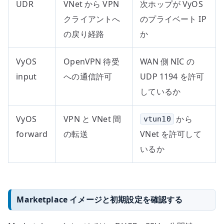
UDR
VNet から VPN
次ホップが VyOS
クライアントへ
のプライベート IP
の戻り経路
か
VyOS
OpenVPN 待受
WAN 側 NIC の
input
への通信許可
UDP 1194 を許可
しているか
VyOS
VPN と VNet 間
から
vtun10
forward
の転送
VNet を許可して
いるか
Marketplace イメージと初期設定を確認する