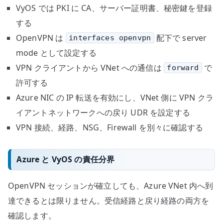
VyOS では PKI に CA、サーバー証明書、秘密鍵を登録
する
OpenVPN は
配下で server
interfaces openvpn
mode として設定する
VPN クライアントから VNet への通信は
で
forward
許可する
Azure NIC の IP 転送を有効にし、VNet 側に VPN クラ
イアントネットワークへの戻り UDR を設定する
VPN 接続、経路、NSG、Firewall を別々に確認する
Azure と VyOS の責任分界
OpenVPN セッションが確立しても、Azure VNet 内へ到
達できるとは限りません。受信経路と戻り経路の両方を
確認します。