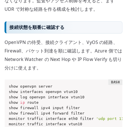
なくなります。監査やアクセス制御を考えると、まず
UDR で対称な経路を作る構成を検討します。
接続状態を順番に確認する
OpenVPN の待受、接続クライアント、VyOS の経路、
Firewall、パケット到達を順に確認します。Azure 側では
Network Watcher の Next Hop や IP Flow Verify も切り
分けに使えます。
show openvpn server

show interfaces openvpn vtun10

show log openvpn interface vtun10

show 
ip
 route

show firewall ipv4 input filter

show firewall ipv4 forward filter

monitor traffic interface eth0 filter 
'udp port 119
monitor traffic interface vtun10