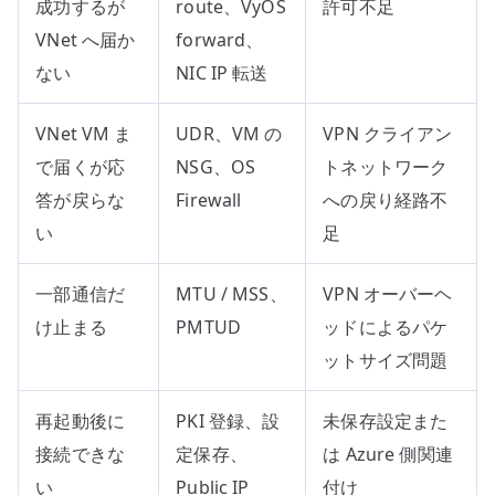
成功するが
route、VyOS
許可不足
VNet へ届か
forward、
ない
NIC IP 転送
VNet VM ま
UDR、VM の
VPN クライアン
で届くが応
NSG、OS
トネットワーク
答が戻らな
Firewall
への戻り経路不
い
足
一部通信だ
MTU / MSS、
VPN オーバーヘ
け止まる
PMTUD
ッドによるパケ
ットサイズ問題
再起動後に
PKI 登録、設
未保存設定また
接続できな
定保存、
は Azure 側関連
い
Public IP
付け