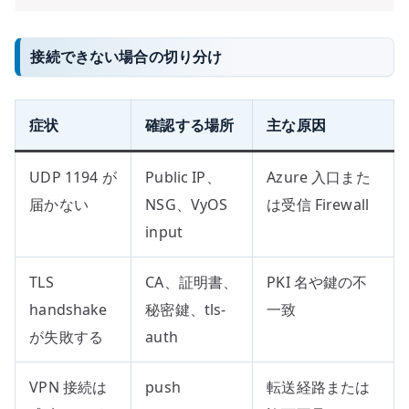
接続できない場合の切り分け
症状
確認する場所
主な原因
UDP 1194 が
Public IP、
Azure 入口また
届かない
NSG、VyOS
は受信 Firewall
input
TLS
CA、証明書、
PKI 名や鍵の不
handshake
秘密鍵、tls-
一致
が失敗する
auth
VPN 接続は
push
転送経路または