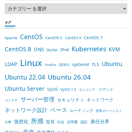
タグ
CentOS
CentOS 7
CentOS 5
Apache
CentOS 6
Kubernetes
CentOS 8
KVM
DNS
IPv6
Docker
Linux
Ubuntu
LDAP
TLS
systemd
QEMU
Postfix
Ubuntu 26.04
Ubuntu 22.04
Ubuntu Server
VyOS
VyOS 1.5
コマンド
エンジニア
サーバー管理
セキュリティ
ネットワーク
コンテナ
ベース
ネットワーク設計
ルーティング
世界のベーシスト
所感
仮想化
責任分界
監視
社会
証明書
認証
仕事
音楽