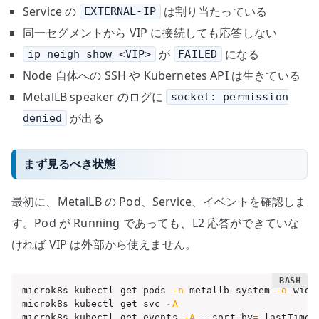
Service の
は割り当たっている
EXTERNAL-IP
同一セグメントから VIP に接続しても応答しない
が
になる
ip neigh show <VIP>
FAILED
Node 自体への SSH や Kubernetes API は生きている
MetalLB speaker のログに
socket: permission
が出る
denied
まず見るべき状態
最初に、MetalLB の Pod、Service、イベントを確認しま
す。Pod が Running であっても、L2 応答ができていな
ければ VIP は外部から使えません。
microk8s kubectl get pods 
-n
 metallb-system 
-o
 wide

microk8s kubectl get svc 
-A
microk8s kubectl get events 
-A
 --sort-by
=
.lastTimes