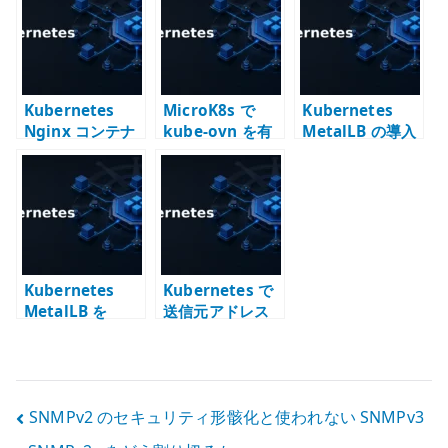
境で
ること
MetalLB、CNI
LoadBalancer
BGP を分けて考
Service を使う
える
Kubernetes
MicroK8s で
Kubernetes
Nginx コンテナ
kube-ovn を有
MetalLB の導入
と Service
効化する – CNI
– LoadBalancer
LoadBalancer –
を後から切り替
Service をオン
MetalLB で外部
える難しさ
プレ環境で成立
IP を確認する
させる
Kubernetes
Kubernetes で
MetalLB を
送信元アドレス
Helm で導入す
が変わる問題 –
る – Harbor で
externalTraffic
Chart を管理す
Policy、
る考え方
hostNetwork、
投
SNMPv2 のセキュリティ形骸化と使われない SNMPv3
BGP 経路広告で
考える