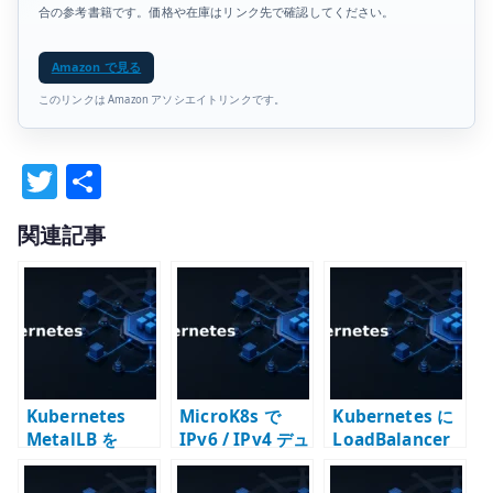
合の参考書籍です。価格や在庫はリンク先で確認してください。
Amazon で見る
このリンクは Amazon アソシエイトリンクです。
T
共
w
有
関連記事
it
te
r
Kubernetes
MicroK8s で
Kubernetes に
MetalLB を
IPv6 / IPv4 デュ
LoadBalancer
Helm で導入す
アルスタックが
はないのか –
る – オンプレ環
動かない時に見
Service、