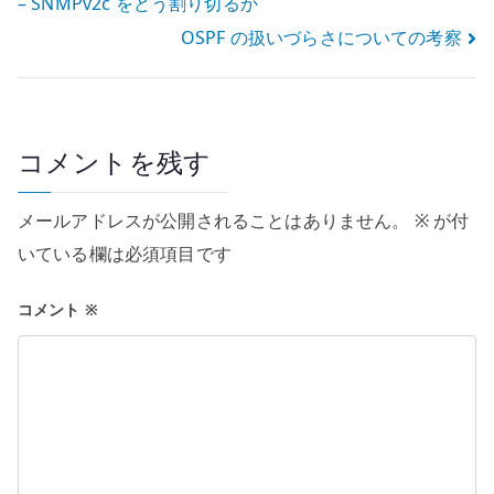
– SNMPv2c をどう割り切るか
稿
OSPF の扱いづらさについての考察
ナ
ビ
ゲ
コメントを残す
ー
メールアドレスが公開されることはありません。
※
が付
シ
いている欄は必須項目です
ョ
コメント
※
ン