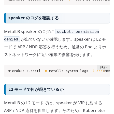
speaker のログを確認する
MetalLB speaker のログに
socket: permission
が出ていないか確認します。speaker は L2 モ
denied
ードで ARP / NDP 応答を行うため、通常の Pod よりホ
ストネットワークに近い権限の影響を受けます。
microk8s kubectl 
-n
 metallb-system logs 
-l
app
=
meta
L2 モードで何が起きているか
MetalLB の L2 モードでは、speaker が VIP に対する
ARP / NDP 応答を担当します。そのため、Kubernetes