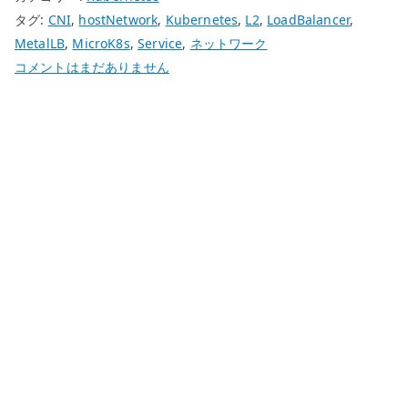
タグ:
CNI
,
hostNetwork
,
Kubernetes
,
L2
,
LoadBalancer
,
MetalLB
,
MicroK8s
,
Service
,
ネットワーク
MicroK8s
コメントはまだありません
MetalLB
speaker
が
socket
permission
denied
を
出
す
原
因
–
L2
/