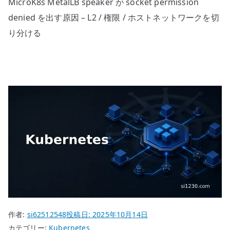
MicroK8s MetalLB speaker が socket permission
denied を出す原因 – L2 / 権限 / ホストネットワークを切
り分ける
作者:
si62512548
投稿日:
2025年10月14日
カテゴリー:
Kubernetes