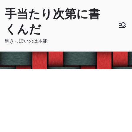
内
手当たり次第に書
容
を
くんだ
ス
キ
飽きっぽいのは本能
ッ
プ