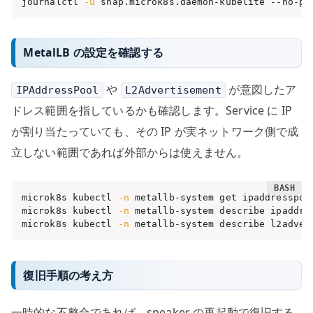
journalctl 
-u
 snap.microk8s.daemon-kubelite --no-pa
MetalLB の設定を確認する
や
が意図したア
IPAddressPool
L2Advertisement
ドレス範囲を指しているかも確認します。Service に IP
が割り当たっていても、その IP が実ネットワーク側で成
立しない範囲であれば外部からは使えません。
microk8s kubectl 
-n
 metallb-system get ipaddresspoo
microk8s kubectl 
-n
 metallb-system describe ipaddres
microk8s kubectl 
-n
 metallb-system describe l2adver
復旧手順の考え方
一時的な不整合であれば、speaker の再起動で復旧する