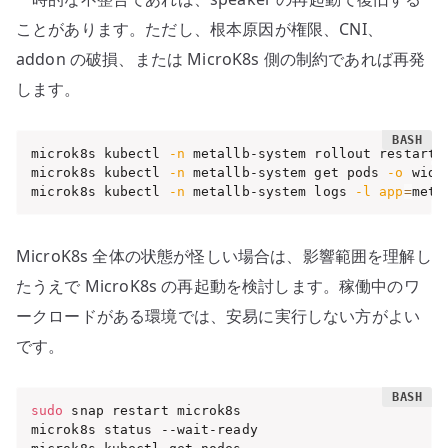
ことがあります。ただし、根本原因が権限、CNI、
addon の破損、または MicroK8s 側の制約であれば再発
します。
microk8s kubectl 
-n
 metallb-system rollout restart d
microk8s kubectl 
-n
 metallb-system get pods 
-o
 wide

microk8s kubectl 
-n
 metallb-system logs 
-l
app
=
meta
MicroK8s 全体の状態が怪しい場合は、影響範囲を理解し
たうえで MicroK8s の再起動を検討します。稼働中のワ
ークロードがある環境では、安易に実行しない方がよい
です。
sudo
 snap restart microk8s

microk8s status --wait-ready
