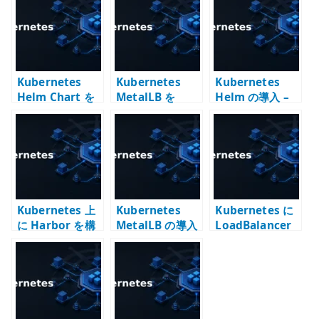
r
Kubernetes
Kubernetes
Kubernetes
Helm Chart を
MetalLB を
Helm の導入 –
自作する意味 –
Helm で導入す
Chart でアプリ
借り物の Chart
る – オンプレ環
ケーション構成
と運用責任を分
境で
を管理する
けて考える
LoadBalancer
Service を使う
Kubernetes 上
Kubernetes
Kubernetes に
に Harbor を構
MetalLB の導入
LoadBalancer
築する – Helm
– LoadBalancer
はないのか –
で内部コンテナ
Service をオン
Service、
レジストリを運
プレ環境で成立
MetalLB、CNI
用する意味
させる
BGP を分けて考
える