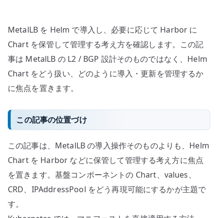
考
え
MetalLB を Helm で導入し、必要に応じて Harbor に
方
へ
Chart を保管して管理する考え方を確認します。この記
の
事は MetalLB の L2 / BGP 設計そのものではなく、Helm
Chart をどう扱い、どのように導入・更新を管理するか
に焦点を置きます。
この記事の位置づけ
この記事は、MetalLB の導入操作そのものよりも、Helm
Chart を Harbor などに保管して管理する考え方に焦点
を置きます。基盤コンポーネントの Chart、values、
CRD、IPAddressPool をどう再現可能にするかが主題で
す。