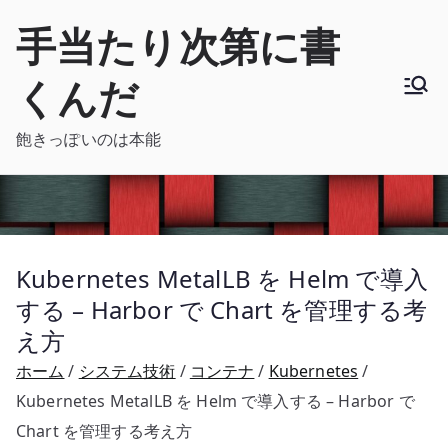
内
手当たり次第に書
容
を
くんだ
ス
キ
飽きっぽいのは本能
ッ
プ
Kubernetes MetalLB を Helm で導入
する – Harbor で Chart を管理する考
え方
ホーム
システム技術
コンテナ
Kubernetes
Kubernetes MetalLB を Helm で導入する – Harbor で
Chart を管理する考え方