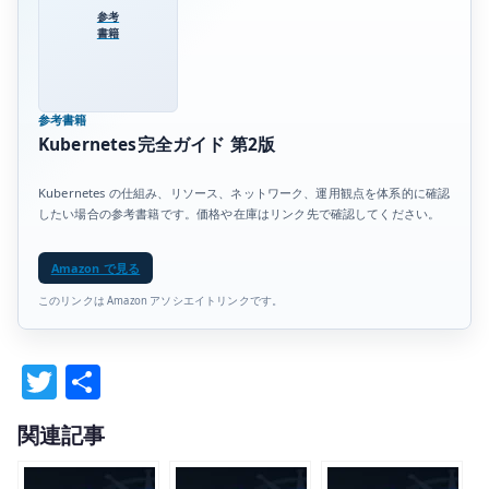
参考
書籍
参考書籍
Kubernetes完全ガイド 第2版
Kubernetes の仕組み、リソース、ネットワーク、運用観点を体系的に確認
したい場合の参考書籍です。価格や在庫はリンク先で確認してください。
Amazon で見る
このリンクは Amazon アソシエイトリンクです。
T
共
w
有
関連記事
it
te