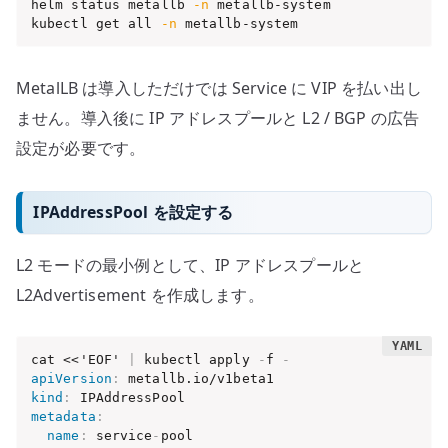
helm status metallb 
-n
 metallb-system

kubectl get all 
-n
 metallb-system
MetalLB は導入しただけでは Service に VIP を払い出し
ません。導入後に IP アドレスプールと L2 / BGP の広告
設定が必要です。
IPAddressPool を設定する
L2 モードの最小例として、IP アドレスプールと
L2Advertisement を作成します。
cat <<'EOF' 
|
 kubectl apply 
-
f 
-
apiVersion
:
kind
:
metadata
:
name
:
 service
-
pool
