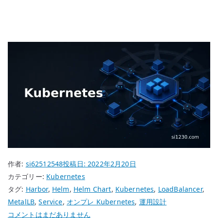
作者:
si62512548
投稿日:
2022年2月20日
カテゴリー:
Kubernetes
タグ:
Harbor
,
Helm
,
Helm Chart
,
Kubernetes
,
LoadBalancer
,
MetalLB
,
Service
,
オンプレ Kubernetes
,
運用設計
Kubernetes
コメントはまだありません