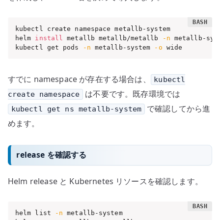
kubectl create namespace metallb-system

helm 
install
 metallb metallb/metallb 
-n
 metallb-syst
kubectl get pods 
-n
 metallb-system 
-o
 wide
すでに namespace が存在する場合は、
kubectl
は不要です。既存環境では
create namespace
で確認してから進
kubectl get ns metallb-system
めます。
release を確認する
Helm release と Kubernetes リソースを確認します。
helm list 
-n
 metallb-system
