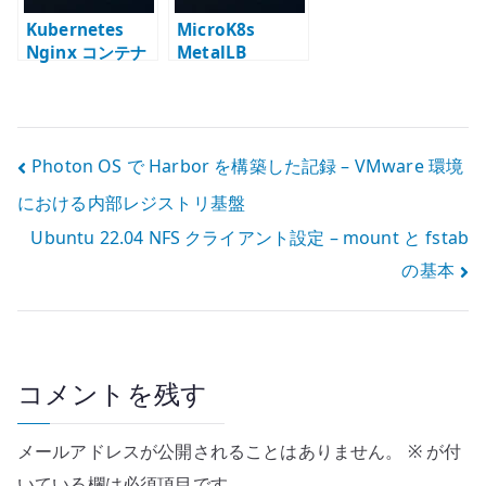
Kubernetes
MicroK8s
Nginx コンテナ
MetalLB
と Service
speaker が
LoadBalancer –
socket
MetalLB で外部
permission
IP を確認する
denied を出す原
投
Photon OS で Harbor を構築した記録 – VMware 環境
因 – L2 / 権限 /
ホストネットワ
における内部レジストリ基盤
稿
ークを切り分け
る
Ubuntu 22.04 NFS クライアント設定 – mount と fstab
ナ
の基本
ビ
ゲ
ー
コメントを残す
シ
メールアドレスが公開されることはありません。
※
が付
ョ
いている欄は必須項目です