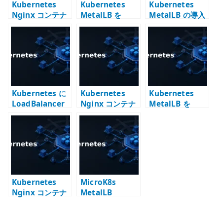
Kubernetes
Kubernetes
Kubernetes
Nginx コンテナ
MetalLB を
MetalLB の導入
と Service
Helm で導入す
– LoadBalancer
NodePort –
る – オンプレ環
Service をオン
Node のポート
境で
プレ環境で成立
経由でアクセス
LoadBalancer
させる
する
Service を使う
Kubernetes に
Kubernetes
Kubernetes
LoadBalancer
Nginx コンテナ
MetalLB を
はないのか –
と Service
Helm で導入す
Service、
ClusterIP – ク
る – Harbor で
MetalLB、CNI
ラスタ内部通信
Chart を管理す
BGP を分けて考
の入口を作る
る考え方
える
Kubernetes
MicroK8s
Nginx コンテナ
MetalLB
の実行 –
speaker が
Deployment で
socket