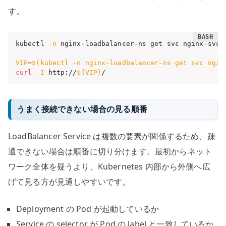
す。
kubectl 
-n
 nginx-loadbalancer-ns get svc nginx-svc

VIP
=
$(
kubectl 
-n
 nginx-loadbalancer-ns get svc ngin
curl
-I
 http://
${VIP}
/
うまく接続できない場合の見る順番
LoadBalancer Service は複数の要素が関係するため、疎
通できない場合は順番に切り分けます。最初からネット
ワーク全体を疑うより、Kubernetes 内部から外側へ広
げて見る方が見通しやすいです。
Deployment の Pod が起動しているか
Service の selector が Pod の label と一致しているか