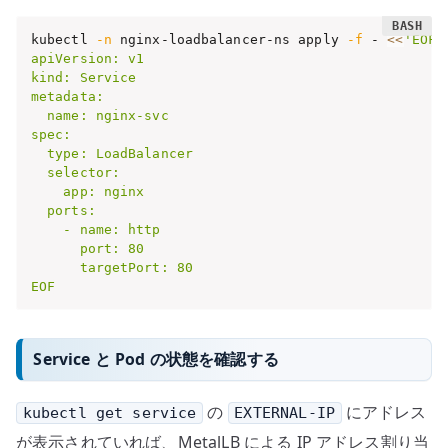
kubectl 
-n
 nginx-loadbalancer-ns apply 
-f
 - 
<<
'EOF'

apiVersion: v1

kind: Service

metadata:

  name: nginx-svc

spec:

  type: LoadBalancer

  selector:

    app: nginx

  ports:

    - name: http

      port: 80

      targetPort: 80

EOF
Service と Pod の状態を確認する
の
にアドレス
kubectl get service
EXTERNAL-IP
が表示されていれば、MetalLB による IP アドレス割り当