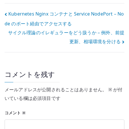
Pod を管理する
permission
denied を出す原
投
Kubernetes Nginx コンテナと Service NodePort – No
因 – L2 / 権限 /
ホストネットワ
de のポート経由でアクセスする
稿
ークを切り分け
る
サイクル理論のイレギュラーをどう扱うか – 例外、前提
ナ
更新、相場環境を分ける
ビ
ゲ
ー
コメントを残す
シ
メールアドレスが公開されることはありません。
※
が付
ョ
いている欄は必須項目です
ン
コメント
※