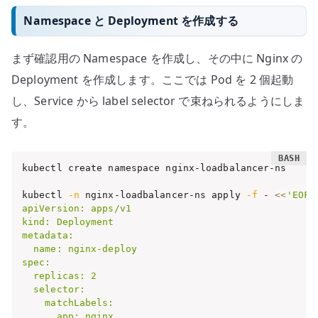
Namespace と Deployment を作成する
まず確認用の Namespace を作成し、その中に Nginx の
Deployment を作成します。ここでは Pod を 2 個起動
し、Service から label selector で束ねられるようにしま
す。
kubectl create namespace nginx-loadbalancer-ns

kubectl 
-n
 nginx-loadbalancer-ns apply 
-f
 - 
<<
'EOF'

apiVersion: apps/v1

kind: Deployment

metadata:

  name: nginx-deploy

spec:

  replicas: 2

  selector:

    matchLabels:

      app: nginx
