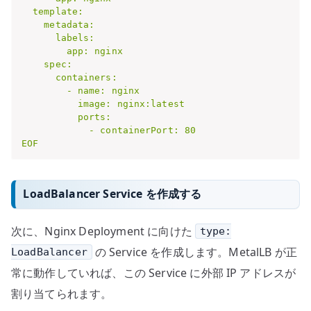
  template:

    metadata:

      labels:

        app: nginx

    spec:

      containers:

        - name: nginx

          image: nginx:latest

          ports:

            - containerPort: 80

EOF
LoadBalancer Service を作成する
次に、Nginx Deployment に向けた
type:
の Service を作成します。MetalLB が正
LoadBalancer
常に動作していれば、この Service に外部 IP アドレスが
割り当てられます。