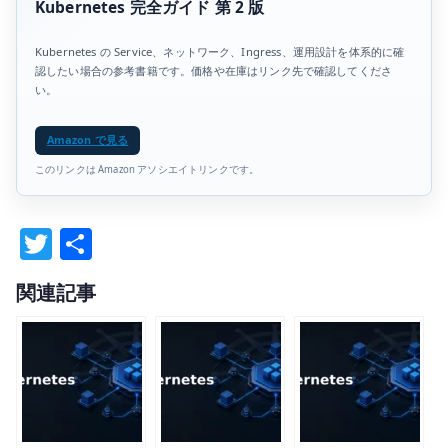
Kubernetes 完全ガイド 第 2 版
Kubernetes の Service、ネットワーク、Ingress、運用設計を体系的に確
認したい場合の参考書籍です。価格や在庫はリンク先で確認してくださ
い。
Amazon で見る
このリンクは Amazon アソシエイトリンクです。
T
共
w
有
関連記事
it
te
r