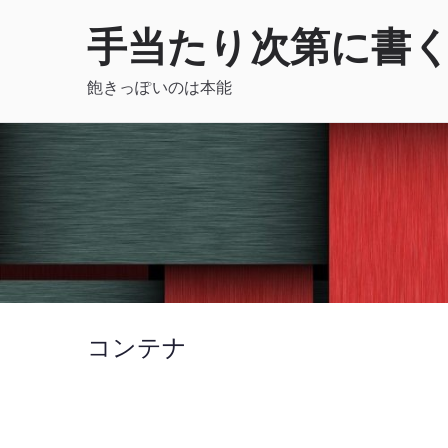
内
手当たり次第に書
容
を
飽きっぽいのは本能
ス
キ
ッ
プ
コンテナ