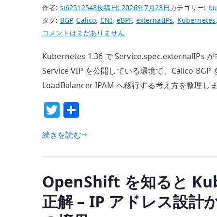
入
作者:
si62512548
投稿日:
2026年7月23日
カテゴリー:
Ku
す
タグ:
BGP
,
Calico
,
CNI
,
eBPF
,
externalIPs
,
Kubernetes
る
Kubernetes
コメントはまだありません
–
の
Kubernetes 1.36 で Service.spec.extern
release
externalIPs
tag
非
Service VIP を公開している環境で、Calico BGP を維
固
推
LoadBalancer IPAM へ移行する考え方を整理し
定、
奨
T
共
delegate、
化
w
有
疎
を
通
Calico
続きを読む
it
確
BGP
te
認
+
r
へ
eBPF
OpenShift を知ると K
の
環
正解 – IP アドレス設計か
境
で