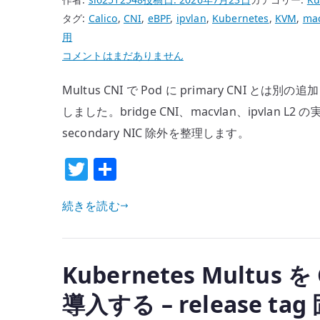
タグ:
Calico
,
CNI
,
eBPF
,
ipvlan
,
Kubernetes
,
KVM
,
ma
用
Kubernetes
コメントはまだありません
Multus
Multus CNI で Pod に primary CNI とは
で
Pod
しました。bridge CNI、macvlan、ipvlan L2 の実
に
secondary NIC 除外を整理します。
追
T
共
加
w
有
NIC
を
続きを読む
it
接
te
続
r
す
Kubernetes Multu
る
導入する – release t
–
Calico