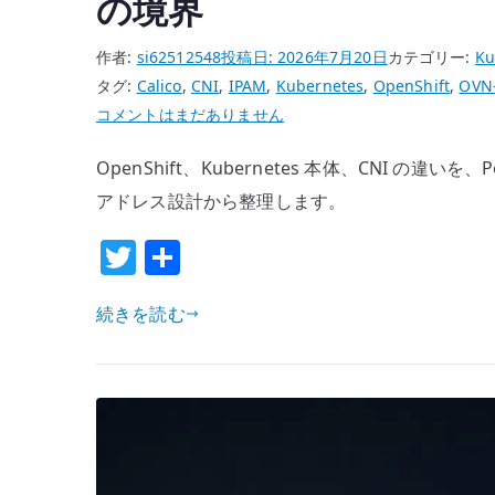
の境界
ど
う
作者:
si62512548
投稿日:
2026年7月20日
カテゴリー:
Ku
考
タグ:
Calico
,
CNI
,
IPAM
,
Kubernetes
,
OpenShift
,
OVN
え
OpenShift
コメントはまだありません
る
を
か
OpenShift、Kubernetes 本体、CNI の違いを、Pod 
知
へ
る
アドレス設計から整理します。
の
と
T
共
Kubernetes
w
有
が
続きを読む
分
it
か
te
る
r
の
は
半
分