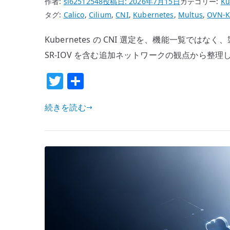
作者:
si62512548
投稿日:
2026年7月15日
カテゴリー:
Ku
Kubernetes
タグ:
Calico
,
Cilium
,
CNI
,
Kubernetes
,
Multus
,
OVN-K
の
境
Kubernetes の CNI 選定を、機能一覧では
界
SR-IOV を含む追加ネットワークの観点から整理
へ
の
T
共
w
有
続きを読む
it
te
r