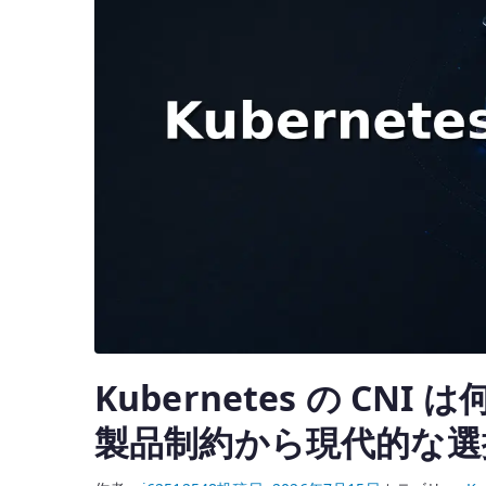
正
解
–
IP
ア
ド
レ
ス
設
計
か
ら
見
Kubernetes の CN
る
製
製品制約から現代的な選
品
と