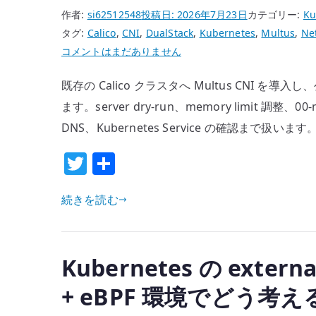
eBPF
作者:
si62512548
投稿日:
2026年7月23日
カテゴリー:
Ku
環
タグ:
Calico
,
CNI
,
DualStack
,
Kubernetes
,
Multus
,
Ne
境
Kubernetes
コメントはまだありません
の
Multus
既存の Calico クラスタへ Multus CNI を導入し、
bridge
を
/
Calico
ます。server dry-run、memory limit 調整、00-mul
macvlan
構
DNS、Kubernetes Service の確認まで扱います
/
成
T
共
ipvlan
の
w
有
L2
既
検
存
続きを読む
it
証
ク
te
へ
ラ
r
の
ス
Kubernetes の extern
タ
+ eBPF 環境でどう考え
へ
導