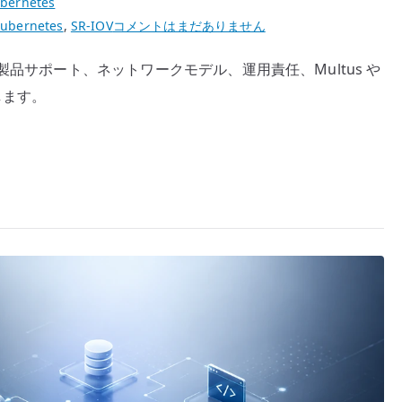
bernetes
Kubernetes
ubernetes
,
SR-IOV
コメントはまだありません
の
なく、製品サポート、ネットワークモデル、運用責任、Multus や
CNI
します。
は
何
を
選
ぶ
べ
き
か
–
設
計
思
想
と