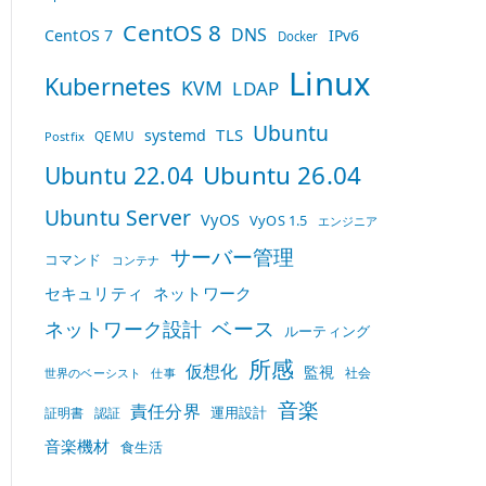
CentOS 8
DNS
CentOS 7
IPv6
Docker
Linux
Kubernetes
KVM
LDAP
Ubuntu
TLS
systemd
QEMU
Postfix
Ubuntu 26.04
Ubuntu 22.04
Ubuntu Server
VyOS
VyOS 1.5
エンジニア
サーバー管理
コマンド
コンテナ
セキュリティ
ネットワーク
ベース
ネットワーク設計
ルーティング
所感
仮想化
監視
社会
世界のベーシスト
仕事
音楽
責任分界
運用設計
証明書
認証
音楽機材
食生活