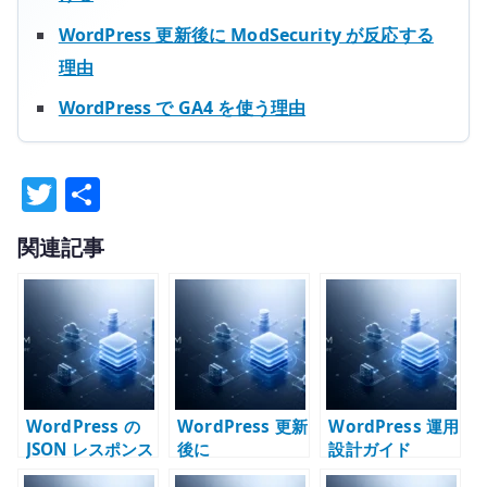
WordPress 更新後に ModSecurity が反応する
理由
WordPress で GA4 を使う理由
T
共
w
有
関連記事
it
te
r
WordPress の
WordPress 更新
WordPress 運用
JSON レスポンス
後に
設計ガイド
エラーを切り分
ModSecurity が