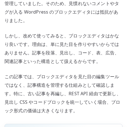
管理していました。そのため、見慣れないコメントやタ
利
用
グが入る WordPress のブロックエディタには抵抗があ
性
りました。
を
高
しかし、改めて使ってみると、ブロックエディタはかな
め
り良いです。理由は、単に見た目を作りやすいからでは
る
ありません。記事を段落、見出し、コード、表、広告、
へ
関連記事といった構造として扱えるからです。
の
この記事では、ブロックエディタを見た目の編集ツール
ではなく、記事構造を管理する仕組みとして確認しま
す。特に、古い記事を再編し、REST API 経由で更新し、
見出し CSS やコードブロックを統一していく場合、ブロ
ック形式の価値は大きくなります。