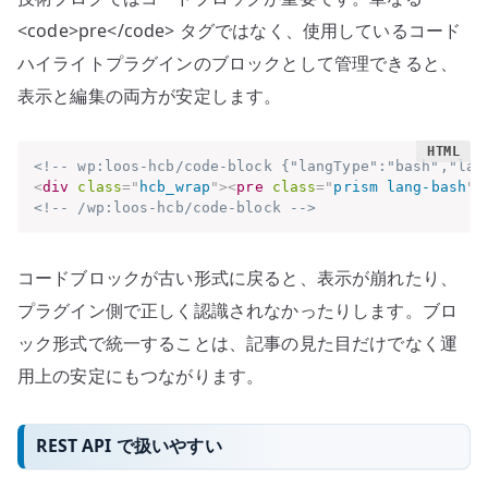
<code>pre</code> タグではなく、使用しているコード
ハイライトプラグインのブロックとして管理できると、
表示と編集の両方が安定します。
<!-- wp:loos-hcb/code-block {"langType":"bash","lan
<
div
class
=
"
hcb_wrap
"
>
<
pre
class
=
"
prism lang-bash
"
<!-- /wp:loos-hcb/code-block -->
コードブロックが古い形式に戻ると、表示が崩れたり、
プラグイン側で正しく認識されなかったりします。ブロ
ック形式で統一することは、記事の見た目だけでなく運
用上の安定にもつながります。
REST API で扱いやすい