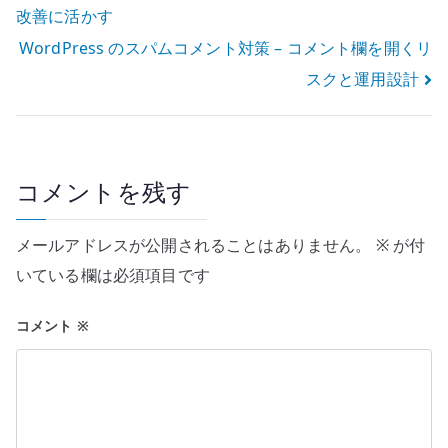
分ける
改善に活かす
稿
WordPress のスパムコメント対策 – コメント欄を開くリ
ナ
スクと運用設計
ビ
ゲ
ー
コメントを残す
シ
メールアドレスが公開されることはありません。
※
が付
ョ
いている欄は必須項目です
ン
コメント
※