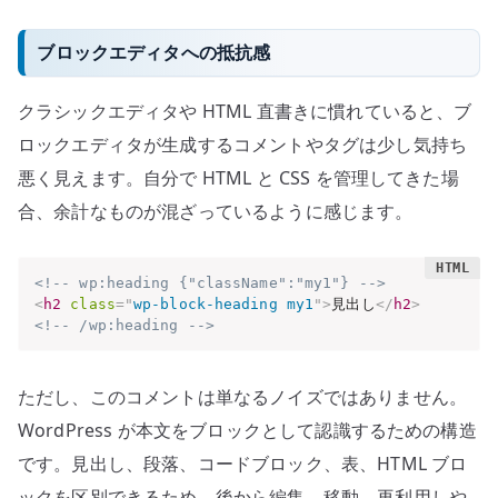
ブロックエディタへの抵抗感
クラシックエディタや HTML 直書きに慣れていると、ブ
ロックエディタが生成するコメントやタグは少し気持ち
悪く見えます。自分で HTML と CSS を管理してきた場
合、余計なものが混ざっているように感じます。
<!-- wp:heading {"className":"my1"} -->
<
h2
class
=
"
wp-block-heading my1
"
>
見出し
</
h2
>
<!-- /wp:heading -->
ただし、このコメントは単なるノイズではありません。
WordPress が本文をブロックとして認識するための構造
です。見出し、段落、コードブロック、表、HTML ブロ
ックを区別できるため、後から編集、移動、再利用しや