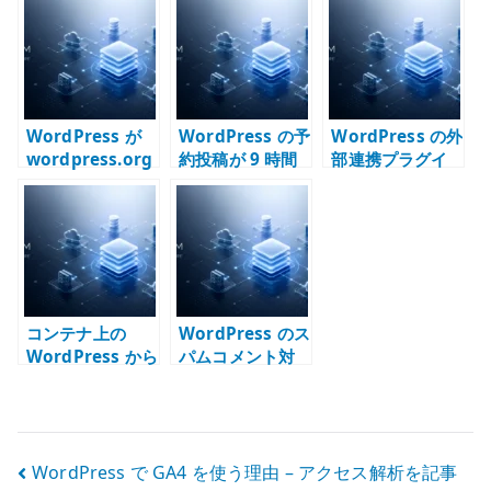
ける – REST API
反応する理由 –
/ WAF / PHP /
WAF の偽陽性と
パーマリンクを
例外設計を見る
見る
WordPress が
WordPress の予
WordPress の外
wordpress.org
約投稿が 9 時間
部連携プラグイ
に接続できない
ずれる原因 –
ンが重い原因 –
時の切り分け –
Docker /
投稿時の同期処
DNS / Proxy /
Kubernetes 環
理を見直す
Firewall /
境のタイムゾー
Kubernetes を
ンを確認する
確認する
コンテナ上の
WordPress のス
WordPress から
パムコメント対
メールが送信で
策 – コメント欄
きない原因 –
を開くリスクと
SMTP /
運用設計
sendmail /
投
WordPress で GA4 を使う理由 – アクセス解析を記事
Postfix を切り