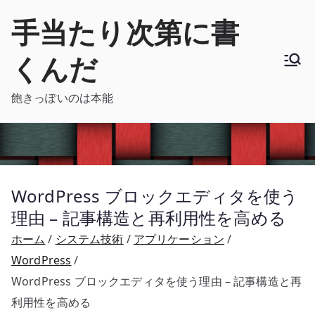
内
手当たり次第に書
容
を
くんだ
ス
キ
飽きっぽいのは本能
ッ
プ
WordPress ブロックエディタを使う
理由 – 記事構造と再利用性を高める
ホーム
システム技術
アプリケーション
WordPress
WordPress ブロックエディタを使う理由 – 記事構造と再
利用性を高める