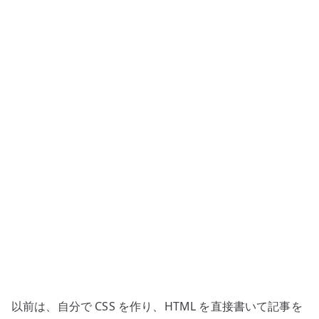
ク
エ
デ
ィ
タ
を
使
う
理
由
–
記
事
構
造
と
以前は、自分で CSS を作り、HTML を直接書いて記事を
再