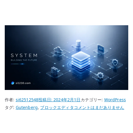
作者:
si62512548
投稿日:
2024年2月1日
カテゴリー:
WordPress
WordPress
タグ:
Gutenberg
,
ブロックエディタ
コメントはまだありません
ブ
ロ
ッ