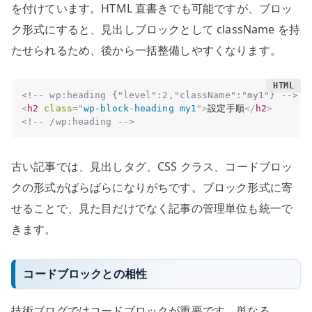
を付けています。HTML 直書きでも可能ですが、ブロッ
ク形式にすると、見出しブロックとして className を持
たせられるため、後から一括整備しやすくなります。
<!-- wp:heading {"level":2,"className":"my1"} -->
<
h2
class
=
"
wp-block-heading my1
"
>
設定手順
</
h2
>
<!-- /wp:heading -->
古い記事では、見出しタグ、CSS クラス、コードブロッ
クの形式がばらばらになりがちです。ブロック形式に寄
せることで、見た目だけでなく記事の管理単位も統一で
きます。
コードブロックとの相性
技術ブログではコードブロックが重要です。単なる